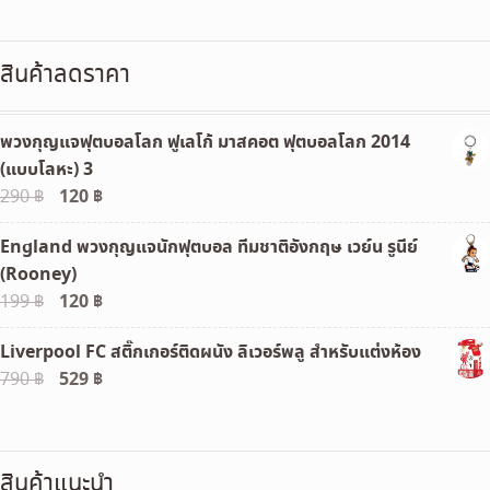
สินค้าลดราคา
พวงกุญแจฟุตบอลโลก ฟูเลโก้ มาสคอต ฟุตบอลโลก 2014
(แบบโลหะ) 3
Original
120
฿
Current
290
฿
price
price
England พวงกุญแจนักฟุตบอล ทีมชาติอังกฤษ เวย์น รูนีย์
was:
is:
(Rooney)
290 ฿.
120 ฿.
Original
120
฿
Current
199
฿
price
price
Liverpool FC สติ๊กเกอร์ติดผนัง ลิเวอร์พลู สำหรับแต่งห้อง
was:
is:
Original
529
฿
Current
790
฿
199 ฿.
120 ฿.
price
price
was:
is:
790 ฿.
529 ฿.
สินค้าแนะนำ