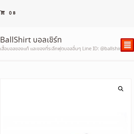
0
฿
BallShirt บอลเชิร์ท
²
เสื้อบอลของแท้ และของที่ระลึกฟุตบอลอื่นๆ Line ID: @ballshirt