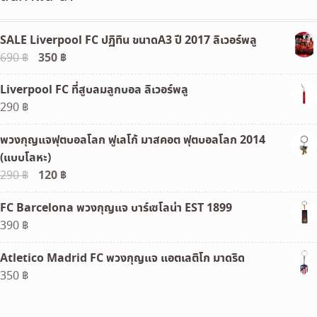
SALE Liverpool FC ปฏิทิน ขนาดA3 ปี 2017 ลิเวอร์พลู
Original
350
฿
Current
690
฿
price
price
Liverpool FC ที่สูบลมลูกบอล ลิเวอร์พลู
was:
is:
290
฿
690 ฿.
350 ฿.
พวงกุญแจฟุตบอลโลก ฟูเลโก้ มาสคอต ฟุตบอลโลก 2014
(แบบโลหะ)
Original
120
฿
Current
290
฿
price
price
FC Barcelona พวงกุญแจ บาร์เซโลน่า EST 1899
was:
is:
390
฿
290 ฿.
120 ฿.
Atletico Madrid FC พวงกุญแจ แอตเลติโก มาดริด
350
฿