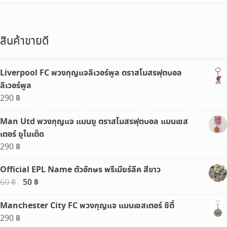
สินค้าขายดี
Liverpool FC พวงกุญแจลิเวอร์พูล ตราสโมสรฟุตบอล
ลิเวอร์พูล
290
฿
Man Utd พวงกุญแจ แมนยู ตราสโมสรฟุตบอล แมนเชส
เตอร์ ยูไนเต็ด
290
฿
Official EPL Name ตัวอักษร พรีเมียร์ลีค สีขาว
Original
50
฿
Current
60
฿
price
price
Manchester City FC พวงกุญแจ แมนเชสเตอร์ ซิตี้
was:
is:
290
฿
60 ฿.
50 ฿.