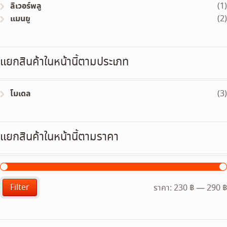
ลิเวอร์พลู
(1)
แมนยู
(2)
แยกสินค้าในหน้านี้ตามประเภท
โมเดล
(3)
แยกสินค้าในหน้านี้ตามราคา
Filter
ราคา:
230 ฿
—
290 ฿