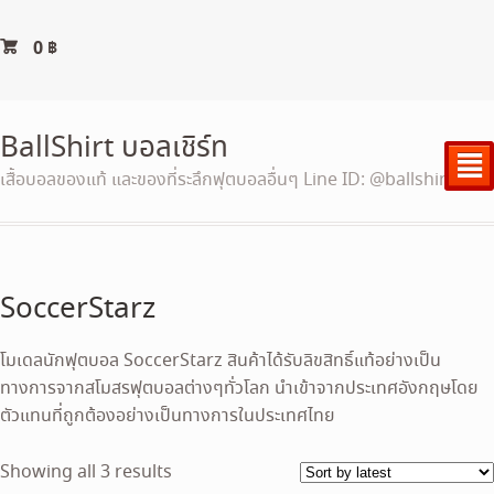
0
฿
BallShirt บอลเชิร์ท
²
เสื้อบอลของแท้ และของที่ระลึกฟุตบอลอื่นๆ Line ID: @ballshirt
SoccerStarz
โมเดลนักฟุตบอล SoccerStarz สินค้าได้รับลิขสิทธิ์แท้อย่างเป็น
ทางการจากสโมสรฟุตบอลต่างๆทั่วโลก นำเข้าจากประเทศอังกฤษโดย
ตัวแทนที่ถูกต้องอย่างเป็นทางการในประเทศไทย
Sorted
Showing all 3 results