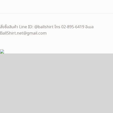
สั่งซื้อสินค้า Line ID: @ballshirt โทร 02-895-6419 อีเมล
BallShirt.net@gmail.com