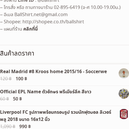
Line ID
– สั่งผ่าน
: @ballshirt
– โทรสั่ง หรือ ถามทางมาร้าน 02-895-6419 (จ-ศ 10.00-19.00น.)
– อีเมล
BallShirt.net@gmail.com
– Shopee: http://shopee.co.th/ballshirt
คลิกที่นี่
– แผนที่ร้าน
สินค้าลดราคา
Real Madrid #8 Kroos home 2015/16 - Soccerwe
Original
100
฿
Current
120
฿
price
price
Official EPL Name ตัวอักษร พรีเมียร์ลีค สีขาว
was:
is:
Original
50
฿
Current
60
฿
120 ฿.
100 ฿.
price
price
Liverpool FC รูปภาพพร้อมกรอบรูป รวมนักฟุตบอล ลิเวอร์
was:
is:
พลู 2018 ขนาด 16x12 นิ้ว
60 ฿.
50 ฿.
Original
990
฿
Current
1,090
฿