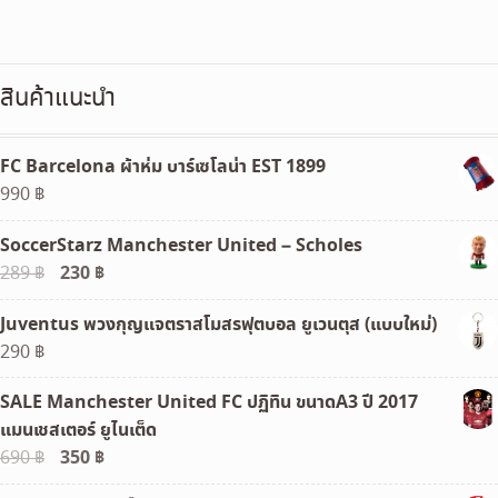
price
price
was:
is:
1,090 ฿.
990 ฿.
สินค้าแนะนำ
FC Barcelona ผ้าห่ม บาร์เซโลน่า EST 1899
990
฿
SoccerStarz Manchester United – Scholes
Original
230
฿
Current
289
฿
price
price
Juventus พวงกุญแจตราสโมสรฟุตบอล ยูเวนตุส (แบบใหม่)
was:
is:
290
฿
289 ฿.
230 ฿.
SALE Manchester United FC ปฏิทิน ขนาดA3 ปี 2017
แมนเชสเตอร์ ยูไนเต็ด
Original
350
฿
Current
690
฿
price
price