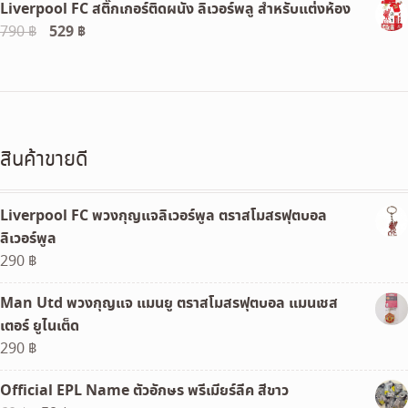
Liverpool FC สติ๊กเกอร์ติดผนัง ลิเวอร์พลู สำหรับแต่งห้อง
was:
is:
Original
529
฿
Current
790
฿
690 ฿.
350 ฿.
price
price
was:
is:
790 ฿.
529 ฿.
สินค้าขายดี
Liverpool FC พวงกุญแจลิเวอร์พูล ตราสโมสรฟุตบอล
ลิเวอร์พูล
290
฿
Man Utd พวงกุญแจ แมนยู ตราสโมสรฟุตบอล แมนเชส
เตอร์ ยูไนเต็ด
290
฿
Official EPL Name ตัวอักษร พรีเมียร์ลีค สีขาว