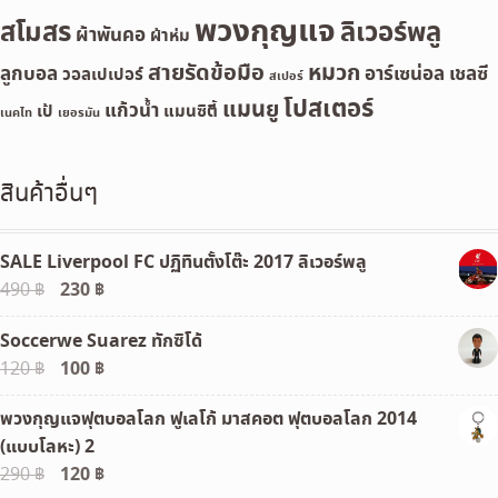
พวงกุญแจ
สโมสร
ลิเวอร์พลู
ผ้าพันคอ
ผ้าห่ม
สายรัดข้อมือ
หมวก
ลูกบอล
อาร์เซน่อล
เชลซี
วอลเปเปอร์
สเปอร์
โปสเตอร์
แมนยู
แก้วน้ำ
เป้
แมนซิตี้
เนคไท
เยอรมัน
สินค้าอื่นๆ
SALE Liverpool FC ปฏิทินตั้งโต๊ะ 2017 ลิเวอร์พลู
Original
230
฿
Current
490
฿
price
price
Soccerwe Suarez ทักซิโด้
was:
is:
Original
100
฿
Current
120
฿
490 ฿.
230 ฿.
price
price
พวงกุญแจฟุตบอลโลก ฟูเลโก้ มาสคอต ฟุตบอลโลก 2014
was:
is:
(แบบโลหะ) 2
120 ฿.
100 ฿.
Original
120
฿
Current
290
฿