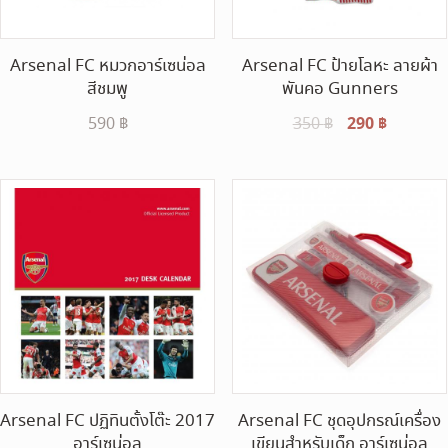
Arsenal FC หมวกอาร์เซน่อล
Arsenal FC ป้ายโลหะ ลายผ้า
สีชมพู
พันคอ Gunners
Original
290
฿
Current
590
฿
350
฿
price
price
was:
is:
350 ฿.
290 ฿.
Arsenal FC ปฏิทินตั้งโต๊ะ 2017
Arsenal FC ชุดอุปกรณ์เครื่อง
อาร์เซน่อล
เขียนสำหรับเด็ก อาร์เซน่อล