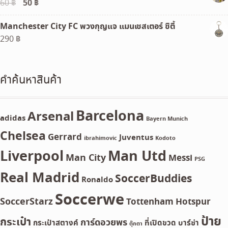
Original
50
฿
Current
60
฿
price
price
Manchester City FC พวงกุญแจ แมนเชสเตอร์ ซิตี้
was:
is:
290
฿
60 ฿.
50 ฿.
คำค้นหาสินค้า
Barcelona
Arsenal
adidas
Bayern Munich
Chelsea
Gerrard
Juventus
ibrahimovic
Kodoto
Liverpool
Man Utd
Man City
Messi
PSG
Real Madrid
SoccerBuddies
Ronaldo
Soccerwe
SoccerStarz
Tottenham Hotspur
ป้าย
กระเป๋า
การ์ดอวยพร
กระเป๋าสตางค์
ที่เปิดขวด
บาร์ซ่า
ตุ๊กตา