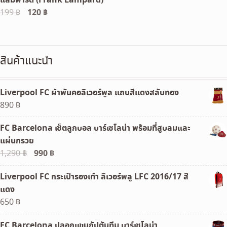
120 ฿.
100 ฿.
Original
120
฿
Current
199
฿
price
price
was:
is:
199 ฿.
120 ฿.
สินค้าแนะนำ
Liverpool FC ผ้าพันคอลิเวอร์พูล แถบสีแดงสลับทอง
890
฿
FC Barcelona เซ็ตลูกบอล บาร์เซโลน่า พร้อมที่สูบลมและ
แผ่นกรวย
Original
990
฿
Current
1,290
฿
price
price
Liverpool FC กระเป๋ารองเท้า ลิเวอร์พลู LFC 2016/17 สี
was:
is:
แดง
1,290 ฿.
990 ฿.
650
฿
FC Barcelona ปลอกแขนกัปตันทีม บาร์เซโลน่า