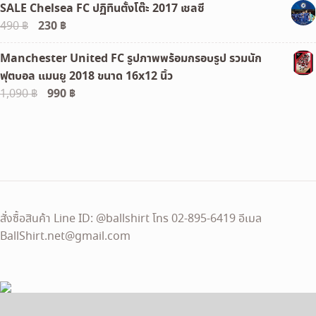
SALE Chelsea FC ปฏิทินตั้งโต๊ะ 2017 เชลซี
was:
is:
Original
230
฿
Current
490
฿
1,290 ฿.
990 ฿.
price
price
Manchester United FC รูปภาพพร้อมกรอบรูป รวมนัก
was:
is:
ฟุตบอล แมนยู 2018 ขนาด 16x12 นิ้ว
490 ฿.
230 ฿.
Original
990
฿
Current
1,090
฿
price
price
was:
is:
1,090 ฿.
990 ฿.
สั่งซื้อสินค้า Line ID: @ballshirt โทร 02-895-6419 อีเมล
BallShirt.net@gmail.com