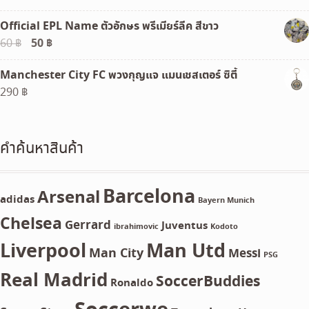
Official EPL Name ตัวอักษร พรีเมียร์ลีค สีขาว
Original
50
฿
Current
60
฿
price
price
Manchester City FC พวงกุญแจ แมนเชสเตอร์ ซิตี้
was:
is:
290
฿
60 ฿.
50 ฿.
คำค้นหาสินค้า
Barcelona
Arsenal
adidas
Bayern Munich
Chelsea
Gerrard
Juventus
ibrahimovic
Kodoto
Liverpool
Man Utd
Man City
Messi
PSG
Real Madrid
SoccerBuddies
Ronaldo