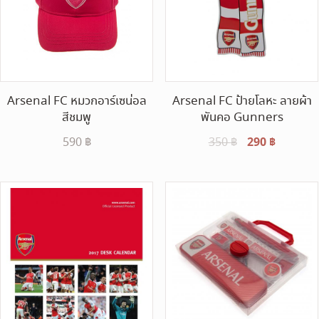
Arsenal FC หมวกอาร์เซน่อล
Arsenal FC ป้ายโลหะ ลายผ้า
สีชมพู
พันคอ Gunners
Original
290
฿
Current
590
฿
350
฿
price
price
was:
is:
350 ฿.
290 ฿.