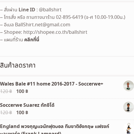
Line ID
– สั่งผ่าน
: @ballshirt
– โทรสั่ง หรือ ถามทางมาร้าน 02-895-6419 (จ-ศ 10.00-19.00น.)
– อีเมล
BallShirt.net@gmail.com
– Shopee: http://shopee.co.th/ballshirt
คลิกที่นี่
– แผนที่ร้าน
สินค้าลดราคา
Wales Bale #11 home 2016-2017 - Soccerwe+
Original
100
฿
Current
120
฿
price
price
Soccerwe Suarez ทักซิโด้
was:
is:
Original
100
฿
Current
120
฿
120 ฿.
100 ฿.
price
price
England พวงกุญแจนักฟุตบอล ทีมชาติอังกฤษ แฟรงก์
was:
is:
แลมพาร์ด (Frank Lampard)