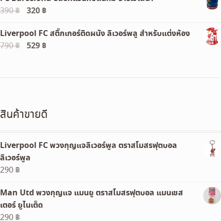
Original
320
฿
Current
390
฿
price
price
Liverpool FC สติ๊กเกอร์ติดผนัง ลิเวอร์พลู สำหรับแต่งห้อง
was:
is:
Original
529
฿
Current
790
฿
390 ฿.
320 ฿.
price
price
was:
is:
790 ฿.
529 ฿.
สินค้าขายดี
Liverpool FC พวงกุญแจลิเวอร์พูล ตราสโมสรฟุตบอล
ลิเวอร์พูล
290
฿
Man Utd พวงกุญแจ แมนยู ตราสโมสรฟุตบอล แมนเชส
เตอร์ ยูไนเต็ด
290
฿