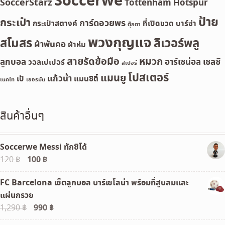
Soccerwe
SoccerStarz
Tottenham Hotspur
ป้าย
กระเป๋า
การ์ดอวยพร
กระเป๋าสตางค์
ที่เปิดขวด
บาร์ซ่า
ตุ๊กตา
พวงกุญแจ
สโมสร
ลิเวอร์พลู
ผ้าพันคอ
ผ้าห่ม
สายรัดข้อมือ
หมวก
ลูกบอล
อาร์เซน่อล
เชลซี
วอลเปเปอร์
สเปอร์
โปสเตอร์
แมนยู
แก้วน้ำ
เป้
แมนซิตี้
เนคไท
เยอรมัน
สินค้าอื่นๆ
Soccerwe Messi ทักซิโด้
Original
100
฿
Current
120
฿
price
price
FC Barcelona เซ็ตลูกบอล บาร์เซโลน่า พร้อมที่สูบลมและ
was:
is:
แผ่นกรวย
120 ฿.
100 ฿.
Original
990
฿
Current
1,290
฿
price
price