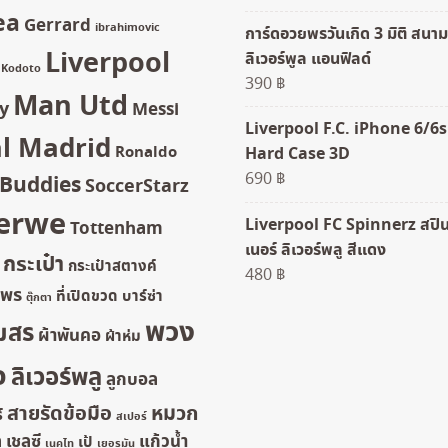
ea
Gerrard
ibrahimovic
การ์ดอวยพรวันเกิด 3 มิติ สนาม
Liverpool
ลิเวอร์พูล แอนฟิลด์
Kodoto
390
฿
Man Utd
y
Messi
Liverpool F.C. iPhone 6/6s
l Madrid
Ronaldo
Hard Case 3D
690
฿
rBuddies
SoccerStarz
erwe
Liverpool FC Spinnerz สปิ
Tottenham
เนอร์ ลิเวอร์พลู สีแดง
กระเป๋า
กระเป๋าสตางค์
480
฿
ยพร
ที่เปิดขวด
บาร์ซ่า
ตุ๊กตา
พวง
มสร
ผ้าพันคอ
ผ้าห่ม
จ
ลิเวอร์พลู
ลูกบอล
สายรัดข้อมือ
หมวก
์
สเปอร์
ล
เชลซี
แก้วน้ำ
เป้
เนคไท
เยอรมัน