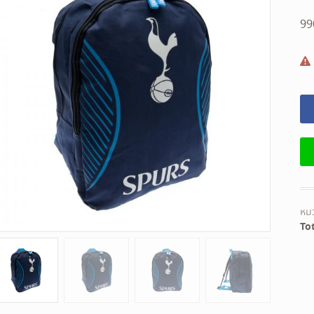
9
หมว
To