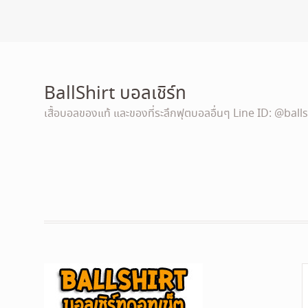
BallShirt บอลเชิร์ท
เสื้อบอลของแท้ และของที่ระลึกฟุตบอลอื่นๆ Line ID: @balls