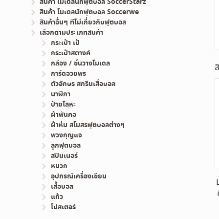
สินค้า โมเดลนักฟุตบอล SoccerStarz
สินค้า โมเดลนักฟุตบอล Soccerwe
สินค้าอื่นๆ ทีไม่เกี่ยวกับฟุตบอล
เลือกตามประเภทสินค้า
กระเป๋า เป้
กระเป๋าสตางค์
กล่อง / ชั้นวางโมเดล
ส
การ์ดอวยพร
ตัวอักษร สกรีนเสื้อบอล
นาฬิกา
ป้ายโลหะ
ผ้าพันคอ
ผ้าห่ม สโมสรฟุตบอลต่างๆ
พวงกุญแจ
ลูกฟุตบอล
สปินเนอร์
หมวก
อุปกรณ์เครื่องเขียน
เสื้อบอล
แก้ว
โปสเตอร์