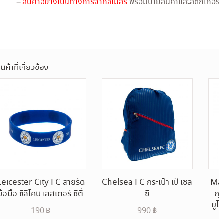
–
สินค้าอย่างเป็นทางการจากสโมสร
พร้อมป้ายสินค้าและสติ๊กเกอ
ินค้าที่เกี่ยวข้อง
Leicester City FC สายรัด
Chelsea FC กระเป๋า เป้ เชล
Ma
ข้อมือ ซิลิโคน เลสเตอร์ ซิตี้
ซี
ถ
ย
190
฿
990
฿