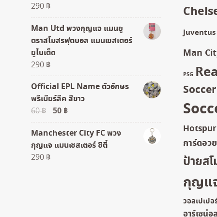
290
฿
Chels
Man Utd พวงกุญแจ แมนยู
Juventus
ตราสโมสรฟุตบอล แมนเชสเตอร์
Man Cit
ยูไนเต็ด
290
฿
Rea
PSG
Official EPL Name ตัวอักษร
Socce
พรีเมียร์ลีค สีขาว
Socc
Original
50
฿
Current
60
฿
price
price
Hotspur
Manchester City FC พวง
was:
is:
การ์ดอว
กุญแจ แมนเชสเตอร์ ซิตี้
60 ฿.
50 ฿.
290
฿
ป้ายสโ
กุญแ
วอลเปเปอร
อาร์เซน่อ