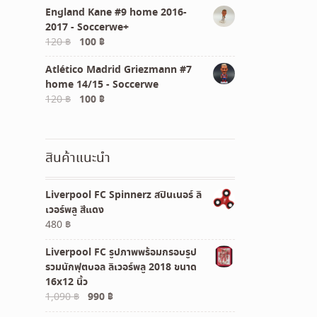
England Kane #9 home 2016-
was:
is:
2017 - Soccerwe+
390 ฿.
350 ฿.
Original
Current
120
฿
100
฿
price
price
Atlético Madrid Griezmann #7
was:
is:
home 14/15 - Soccerwe
120 ฿.
100 ฿.
Original
Current
120
฿
100
฿
price
price
was:
is:
120 ฿.
100 ฿.
สินค้าแนะนำ
Liverpool FC Spinnerz สปินเนอร์ ลิ
เวอร์พลู สีแดง
480
฿
Liverpool FC รูปภาพพร้อมกรอบรูป
รวมนักฟุตบอล ลิเวอร์พลู 2018 ขนาด
16x12 นิ้ว
Original
Current
1,090
฿
990
฿
price
price