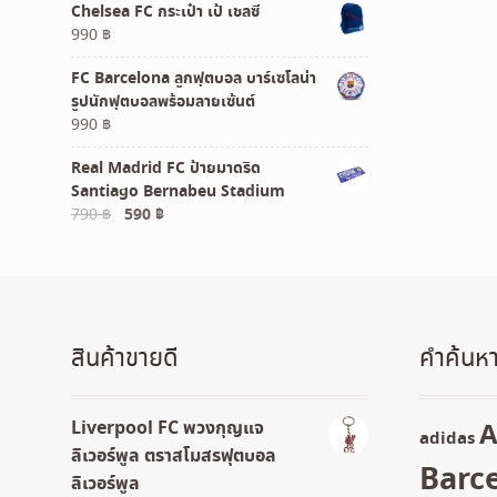
Chelsea FC กระเป๋า เป้ เชลซี
was:
is:
990
฿
1,090 ฿.
990 ฿.
FC Barcelona ลูกฟุตบอล บาร์เซโลน่า
รูปนักฟุตบอลพร้อมลายเซ้นต์
990
฿
Real Madrid FC ป้ายมาดริด
Santiago Bernabeu Stadium
Original
Current
790
฿
590
฿
price
price
was:
is:
790 ฿.
590 ฿.
สินค้าขายดี
คำค้นหา
Liverpool FC พวงกุญแจ
A
adidas
ลิเวอร์พูล ตราสโมสรฟุตบอล
Barc
ลิเวอร์พูล