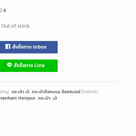
90
฿
Out of stock
สั่งซื้อทาง inbox
สั่งซื้อทาง Line
ดหมู่:
กระเป๋า เป้
,
กระเป๋าท็อตแนม ฮ็อตสเปอร์
ป้ายกำกับ:
ttenham Hotspur
,
กระเป๋า
,
เป้