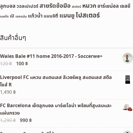
สายรัดข้อมือ
หมวก
ลูกบอล
อาร์เซน่อล
เชลซี
วอลเปเปอร์
สเปอร์
โปสเตอร์
แมนยู
แก้วน้ำ
เป้
แมนซิตี้
เนคไท
เยอรมัน
สินค้าอื่นๆ
Wales Bale #11 home 2016-2017 - Soccerwe+
Original
100
฿
Current
120
฿
price
price
Liverpool FC แหวน สแตนเลส ลิเวอร์พลู สแตนเลส สตีล
was:
is:
ไซส์ R
120 ฿.
100 ฿.
1,490
฿
FC Barcelona เซ็ตลูกบอล บาร์เซโลน่า พร้อมที่สูบลมและ
แผ่นกรวย
Original
990
฿
Current
1,290
฿
price
price