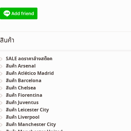
สินค้า
SALE ลดราคาล้างสต๊อค
สินค้า Arsenal
สินค้า Atlético Madrid
สินค้า Barcelona
สินค้า Chelsea
สินค้า Fiorentina
สินค้า Juventus
สินค้า Leicester City
สินค้า Liverpool
สินค้า Manchester City