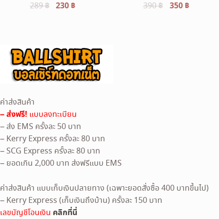
Original
230
฿
Current
Original
350
฿
Current
289
฿
390
฿
price
price
price
price
was:
is:
was:
is:
289 ฿.
230 ฿.
390 ฿.
350 ฿.
ค่าส่งสินค้า
– ส่งฟรี!
แบบลงทะเบียน
– ส่ง EMS ครั้งละ 50 บาท
– Kerry Express ครั้งละ 80 บาท
– SCG Express ครั้งละ 80 บาท
– ยอดเกิน 2,000 บาท ส่งฟรีแบบ EMS
ค่าส่งสินค้า แบบเก็บเงินปลายทาง (เฉพาะยอดสั่งซื้อ 400 บาทขึ้นไป)
– Kerry Express (เก็บเงินถึงบ้าน) ครั้งละ 150 บาท
คลิกที่นี่
เลขบัญชีโอนเงิน