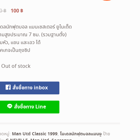
Original
100
฿
Current
20
฿
price
price
was:
is:
เดลนักฟุตบอล แมนเชสเตอร์ ยูไนเต็ด
120 ฿.
100 ฿.
ามสูงประมาณ 7 ซม. (รวมฐานตั้ง)
บหัว, แขน และเอว ได้
คเกจเป็นถุงซิป
Out of stock
สั่งซื้อทาง inbox
สั่งซื้อทาง Line
ดหมู่:
Man Utd Classic 1999
,
โมเดลนักฟุตบอลแมนยู
ป้าย