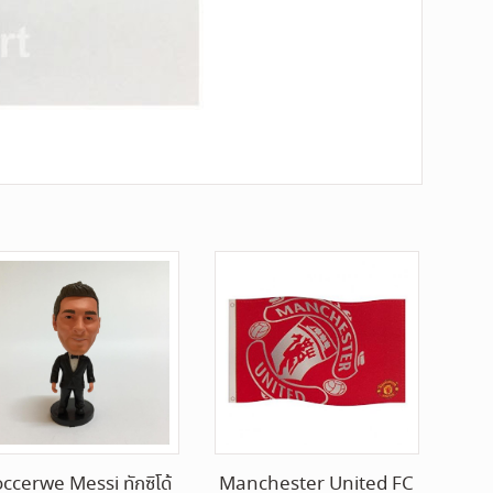
ccerwe Messi ทักซิโด้
Manchester United FC