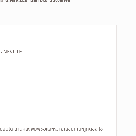
ับ:
G.NEVILLE
,
Man Utd
,
Soccerwe
 G.NEVILLE
ับได้ ด้านหลังพิมพ์ชื่อและหมายเลขนักเตะถูกต้อง ใช้