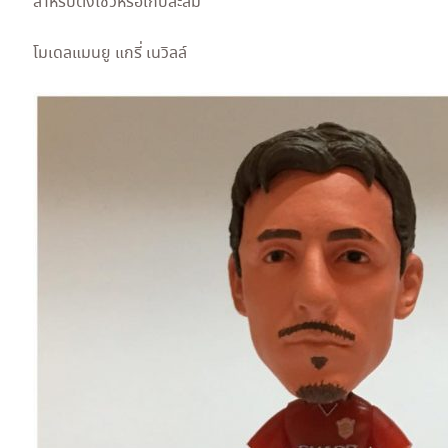
สำหรับตั้งโชว์หรือเก็บสะสม
โมเดลแมนยู แกรี่ เนวิลล์