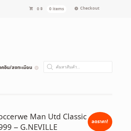
Checkout
0
฿
0 items
Products
อคอิน/ลงทะเบียน
search
occerwe Man Utd Classic
ลดราคา!
999 – G.NEVILLE