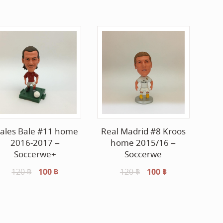
ales Bale #11 home
Real Madrid #8 Kroos
2016-2017 –
home 2015/16 –
Soccerwe+
Soccerwe
Original
100
฿
Current
Original
100
฿
Current
120
฿
120
฿
price
price
price
price
was:
is:
was:
is:
120 ฿.
100 ฿.
120 ฿.
100 ฿.