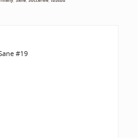
rmany
,
Sane
,
Soccerwe
,
เยอรมัน
Sane #19