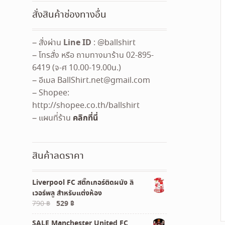
สั่งสินค้าช่องทางอื่น
Line ID
– สั่งผ่าน
: @ballshirt
– โทรสั่ง หรือ ถามทางมาร้าน 02-895-
6419 (จ-ศ 10.00-19.00น.)
– อีเมล
BallShirt.net@gmail.com
– Shopee:
http://shopee.co.th/ballshirt
คลิกที่นี่
– แผนที่ร้าน
สินค้าลดราคา
Liverpool FC สติ๊กเกอร์ติดผนัง ลิ
เวอร์พลู สำหรับแต่งห้อง
Original
Current
790
฿
529
฿
price
price
SALE Manchester United FC
was:
is: