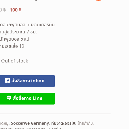
Original
100
฿
Current
20
฿
price
price
was:
is:
เดลนักฟุตบอล ทีมชาติเยอรมัน
120 ฿.
100 ฿.
ามสูงประมาณ 7 ซม.
อนักฟุตบอล ซาเน่
ายเลขเสื้อ 19
Out of stock
สั่งซื้อทาง inbox
สั่งซื้อทาง Line
ดหมู่:
Soccerwe Germany
,
ทีมชาติเยอรมัน
ป้ายกำกับ: