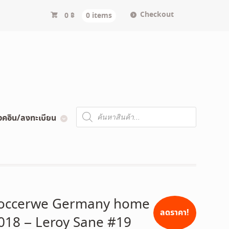
Checkout
0
฿
0 items
Products
อคอิน/ลงทะเบียน
search
occerwe Germany home
ลดราคา!
018 – Leroy Sane #19