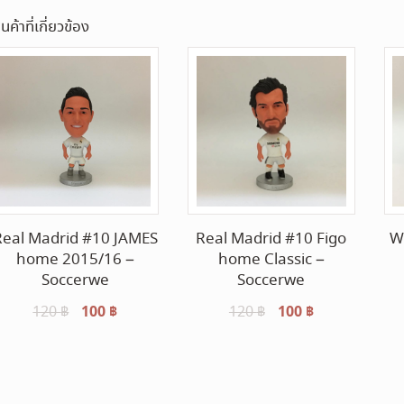
ินค้าที่เกี่ยวข้อง
Real Madrid #10 JAMES
Real Madrid #10 Figo
W
home 2015/16 –
home Classic –
Soccerwe
Soccerwe
Original
100
฿
Current
Original
100
฿
Current
120
฿
120
฿
price
price
price
price
was:
is:
was:
is:
120 ฿.
100 ฿.
120 ฿.
100 ฿.