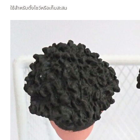
ใช้สำหรับตั้งโชว์หรือเก็บสะสม