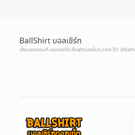
BallShirt บอลเชิร์ท
เสื้อบอลของแท้ และของที่ระลึกฟุตบอลอื่นๆ Line ID: @balls