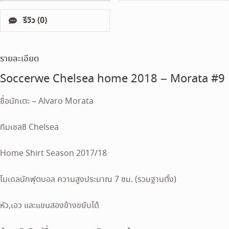
รีวิว (0)
รายละเอียด
Soccerwe Chelsea home 2018 – Morata #9
ชื่อนักเตะ – Alvaro Morata
ทีมเชลซี Chelsea
Home Shirt Season 2017/18
โมเดลนักฟุตบอล ความสูงประมาณ 7 ซม. (รวมฐานตั้ง)
หัว,เอว และแขนสองข้างขยับได้