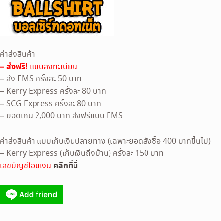
ค่าส่งสินค้า
– ส่งฟรี!
แบบลงทะเบียน
– ส่ง EMS ครั้งละ 50 บาท
– Kerry Express ครั้งละ 80 บาท
– SCG Express ครั้งละ 80 บาท
– ยอดเกิน 2,000 บาท ส่งฟรีแบบ EMS
ค่าส่งสินค้า แบบเก็บเงินปลายทาง (เฉพาะยอดสั่งซื้อ 400 บาทขึ้นไป)
– Kerry Express (เก็บเงินถึงบ้าน) ครั้งละ 150 บาท
คลิกที่นี่
เลขบัญชีโอนเงิน