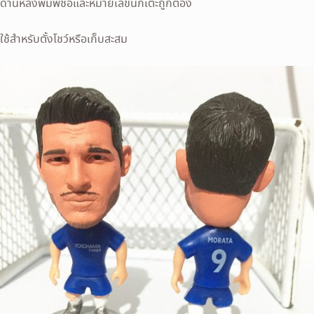
ด้านหลังพิมพ์ชื่อและหมายเลขนักเตะถูกต้อง
ใช้สำหรับตั้งโชว์หรือเก็บสะสม