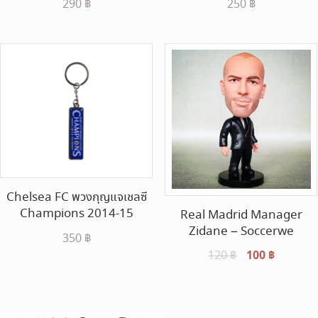
290
฿
250
฿
Chelsea FC พวงกุญแจเชลซี
Champions 2014-15
Real Madrid Manager
Zidane – Soccerwe
350
฿
Original
100
฿
Current
120
฿
price
price
was:
is:
120 ฿.
100 ฿.