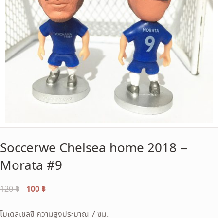
Soccerwe Chelsea home 2018 –
Morata #9
Original
100
฿
Current
120
฿
price
price
was:
is:
โมเดลเชลซี ความสูงประมาณ 7 ซม.