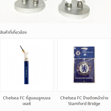
สินค้าที่เกี่ยวข้อง
Chelsea FC ที่สูบลมลูกบอล
Chelsea FC ป้ายติดหน้าต่าง
เชลซี
Stamford Bridge