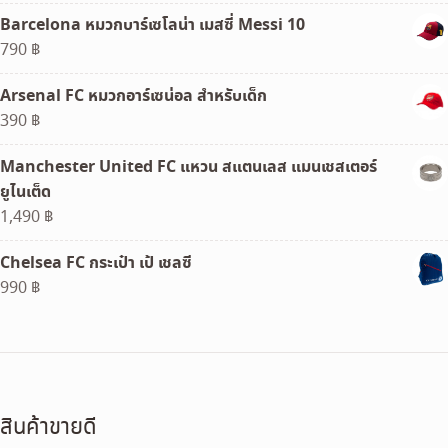
price
price
Barcelona หมวกบาร์เซโลน่า เมสซี่ Messi 10
was:
is:
790
฿
790 ฿.
590 ฿.
Arsenal FC หมวกอาร์เซน่อล สำหรับเด็ก
390
฿
Manchester United FC แหวน สแตนเลส แมนเชสเตอร์
ยูไนเต็ด
1,490
฿
Chelsea FC กระเป๋า เป้ เชลซี
990
฿
สินค้าขายดี