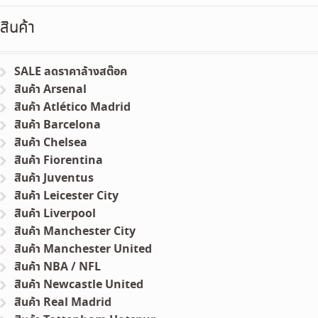
สินค้า
SALE ลดราคาล้างสต๊อค
สินค้า Arsenal
สินค้า Atlético Madrid
สินค้า Barcelona
สินค้า Chelsea
สินค้า Fiorentina
สินค้า Juventus
สินค้า Leicester City
สินค้า Liverpool
สินค้า Manchester City
สินค้า Manchester United
สินค้า NBA / NFL
สินค้า Newcastle United
สินค้า Real Madrid