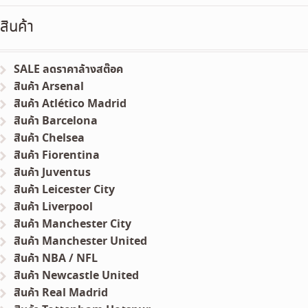
สินค้า
SALE ลดราคาล้างสต๊อค
สินค้า Arsenal
สินค้า Atlético Madrid
สินค้า Barcelona
สินค้า Chelsea
สินค้า Fiorentina
สินค้า Juventus
สินค้า Leicester City
สินค้า Liverpool
สินค้า Manchester City
สินค้า Manchester United
สินค้า NBA / NFL
สินค้า Newcastle United
สินค้า Real Madrid