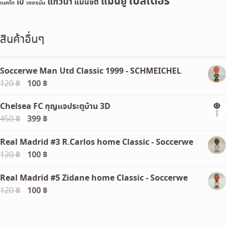
โปสเตอร์
แมนยู
แก้วน้ำ
เป้
แมนซิตี้
เนคไท
เยอรมัน
สินค้าอื่นๆ
Soccerwe Man Utd Classic 1999 - SCHMEICHEL
Original
100
฿
Current
120
฿
price
price
Chelsea FC กุญแจประตูบ้าน 3D
was:
is:
Original
399
฿
Current
450
฿
120 ฿.
100 ฿.
price
price
Real Madrid #3 R.Carlos home Classic - Soccerwe
was:
is:
Original
100
฿
Current
120
฿
450 ฿.
399 ฿.
price
price
Real Madrid #5 Zidane home Classic - Soccerwe
was:
is:
Original
100
฿
Current
120
฿
120 ฿.
100 ฿.
price
price
was:
is: