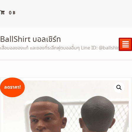
0
฿
BallShirt บอลเชิร์ท
²
เสื้อบอลของแท้ และของที่ระลึกฟุตบอลอื่นๆ Line ID: @ballshirt
ลดราคา!