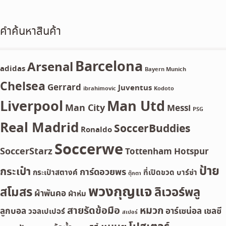
คำค้นหาสินค้า
Barcelona
Arsenal
adidas
Bayern Munich
Chelsea
Gerrard
Juventus
ibrahimovic
Kodoto
Liverpool
Man Utd
Man City
Messi
PSG
Real Madrid
SoccerBuddies
Ronaldo
Soccerwe
SoccerStarz
Tottenham Hotspur
ป้าย
กระเป๋า
การ์ดอวยพร
กระเป๋าสตางค์
ที่เปิดขวด
บาร์ซ่า
ตุ๊กตา
พวงกุญแจ
สโมสร
ลิเวอร์พลู
ผ้าพันคอ
ผ้าห่ม
สายรัดข้อมือ
หมวก
ลูกบอล
อาร์เซน่อล
เชลซี
วอลเปเปอร์
สเปอร์