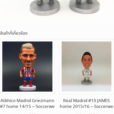
สินค้าที่เกี่ยวข้อง
Atlético Madrid Griezmann
Real Madrid #10 JAMES
#7 home 14/15 – Soccerwe
home 2015/16 – Soccerwe