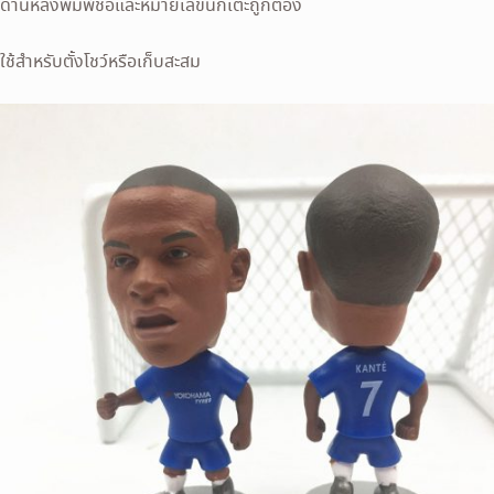
ด้านหลังพิมพ์ชื่อและหมายเลขนักเตะถูกต้อง
ใช้สำหรับตั้งโชว์หรือเก็บสะสม