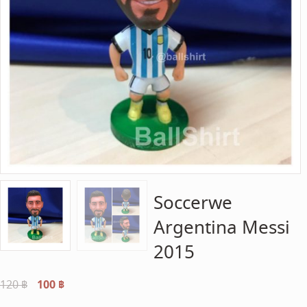
Soccerwe
Argentina Messi
2015
Original
100
฿
Current
120
฿
price
price