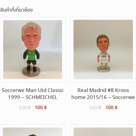
สินค้าที่เกี่ยวข้อง
Soccerwe Man Utd Classic
Real Madrid #8 Kroos
1999 – SCHMEICHEL
home 2015/16 – Soccerwe
Original
100
฿
Current
Original
100
฿
Current
120
฿
120
฿
price
price
price
price
was:
is:
was:
is:
120 ฿.
100 ฿.
120 ฿.
100 ฿.