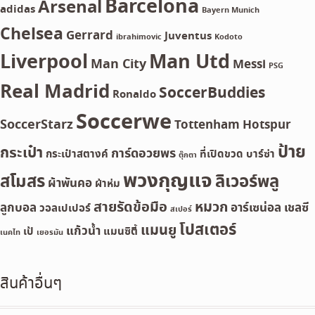
Barcelona
Arsenal
adidas
Bayern Munich
Chelsea
Gerrard
Juventus
ibrahimovic
Kodoto
Liverpool
Man Utd
Man City
Messi
PSG
Real Madrid
SoccerBuddies
Ronaldo
Soccerwe
SoccerStarz
Tottenham Hotspur
ป้าย
กระเป๋า
การ์ดอวยพร
กระเป๋าสตางค์
ที่เปิดขวด
บาร์ซ่า
ตุ๊กตา
พวงกุญแจ
สโมสร
ลิเวอร์พลู
ผ้าพันคอ
ผ้าห่ม
สายรัดข้อมือ
หมวก
ลูกบอล
อาร์เซน่อล
เชลซี
วอลเปเปอร์
สเปอร์
โปสเตอร์
แมนยู
แก้วน้ำ
เป้
แมนซิตี้
เนคไท
เยอรมัน
สินค้าอื่นๆ