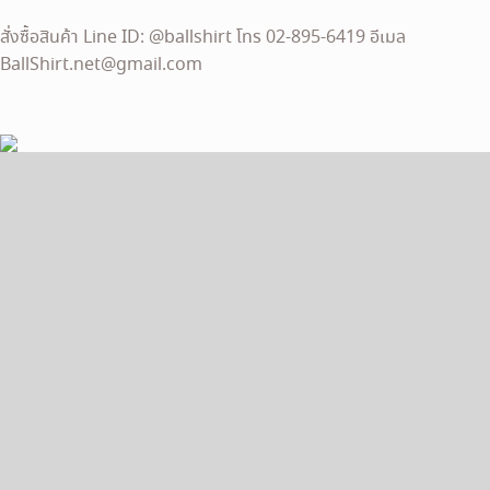
สั่งซื้อสินค้า Line ID: @ballshirt โทร 02-895-6419 อีเมล
BallShirt.net@gmail.com