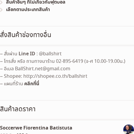
สินค้าอื่นๆ ทีไม่เกี่ยวกับฟุตบอล
เลือกตามประเภทสินค้า
สั่งสินค้าช่องทางอื่น
Line ID
– สั่งผ่าน
: @ballshirt
– โทรสั่ง หรือ ถามทางมาร้าน 02-895-6419 (จ-ศ 10.00-19.00น.)
– อีเมล
BallShirt.net@gmail.com
– Shopee: http://shopee.co.th/ballshirt
คลิกที่นี่
– แผนที่ร้าน
สินค้าลดราคา
Soccerwe Fiorentina Batistuta