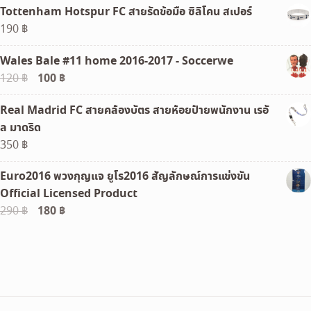
Tottenham Hotspur FC สายรัดข้อมือ ซิลิโคน สเปอร์
190
฿
Wales Bale #11 home 2016-2017 - Soccerwe
Original
100
฿
Current
120
฿
price
price
Real Madrid FC สายคล้องบัตร สายห้อยป้ายพนักงาน เรอั
was:
is:
ล มาดริด
120 ฿.
100 ฿.
350
฿
Euro2016 พวงกุญแจ ยูโร2016 สัญลักษณ์การแข่งขัน
Official Licensed Product
Original
180
฿
Current
290
฿
price
price
was:
is:
290 ฿.
180 ฿.