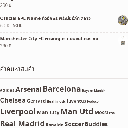
290
฿
Official EPL Name ตัวอักษร พรีเมียร์ลีค สีขาว
Original
50
฿
Current
60
฿
price
price
Manchester City FC พวงกุญแจ แมนเชสเตอร์ ซิตี้
was:
is:
290
฿
60 ฿.
50 ฿.
คำค้นหาสินค้า
Barcelona
Arsenal
adidas
Bayern Munich
Chelsea
Gerrard
Juventus
ibrahimovic
Kodoto
Liverpool
Man Utd
Man City
Messi
PSG
Real Madrid
SoccerBuddies
Ronaldo