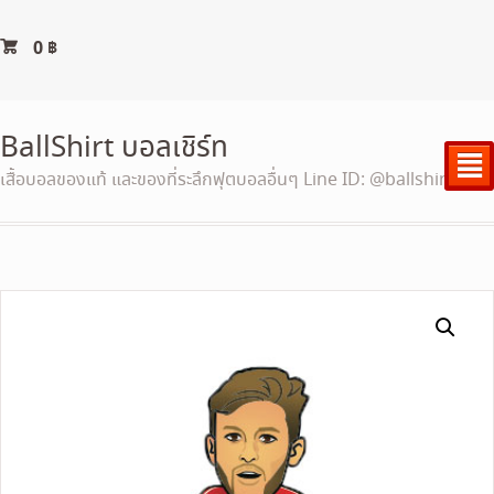
0
฿
BallShirt บอลเชิร์ท
²
เสื้อบอลของแท้ และของที่ระลึกฟุตบอลอื่นๆ Line ID: @ballshirt