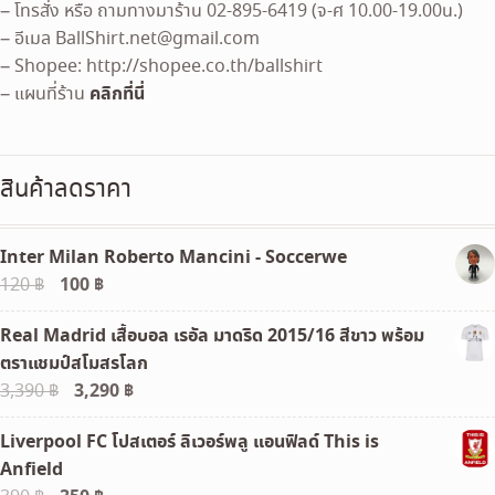
– โทรสั่ง หรือ ถามทางมาร้าน 02-895-6419 (จ-ศ 10.00-19.00น.)
– อีเมล
BallShirt.net@gmail.com
– Shopee: http://shopee.co.th/ballshirt
คลิกที่นี่
– แผนที่ร้าน
สินค้าลดราคา
Inter Milan Roberto Mancini - Soccerwe
Original
100
฿
Current
120
฿
price
price
Real Madrid เสื้อบอล เรอัล มาดริด 2015/16 สีขาว พร้อม
was:
is:
ตราแชมป์สโมสรโลก
120 ฿.
100 ฿.
Original
3,290
฿
Current
3,390
฿
price
price
Liverpool FC โปสเตอร์ ลิเวอร์พลู แอนฟิลด์ This is
was:
is:
Anfield
3,390 ฿.
3,290 ฿.