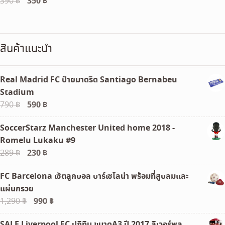
Original
350
฿
Current
390
฿
price
price
was:
is:
390 ฿.
350 ฿.
สินค้าแนะนำ
Real Madrid FC ป้ายมาดริด Santiago Bernabeu
Stadium
Original
590
฿
Current
790
฿
price
price
SoccerStarz Manchester United home 2018 -
was:
is:
Romelu Lukaku #9
790 ฿.
590 ฿.
Original
230
฿
Current
289
฿
price
price
FC Barcelona เซ็ตลูกบอล บาร์เซโลน่า พร้อมที่สูบลมและ
was:
is:
แผ่นกรวย
289 ฿.
230 ฿.
Original
990
฿
Current
1,290
฿
price
price
SALE Liverpool FC ปฏิทิน ขนาดA3 ปี 2017 ลิเวอร์พลู