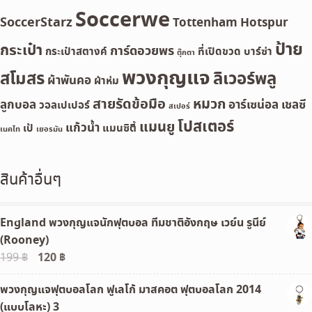
Soccerwe
SoccerStarz
Tottenham Hotspur
ป้าย
กระเป๋า
การ์ดอวยพร
กระเป๋าสตางค์
ที่เปิดขวด
บาร์ซ่า
ตุ๊กตา
พวงกุญแจ
สโมสร
ลิเวอร์พลู
ผ้าพันคอ
ผ้าห่ม
สายรัดข้อมือ
หมวก
ลูกบอล
อาร์เซน่อล
เชลซี
วอลเปเปอร์
สเปอร์
โปสเตอร์
แมนยู
แก้วน้ำ
เป้
แมนซิตี้
เนคไท
เยอรมัน
สินค้าอื่นๆ
England พวงกุญแจนักฟุตบอล ทีมชาติอังกฤษ เวย์น รูนีย์
(Rooney)
Original
120
฿
Current
199
฿
price
price
พวงกุญแจฟุตบอลโลก ฟูเลโก้ มาสคอต ฟุตบอลโลก 2014
was:
is:
(แบบโลหะ) 3
199 ฿.
120 ฿.