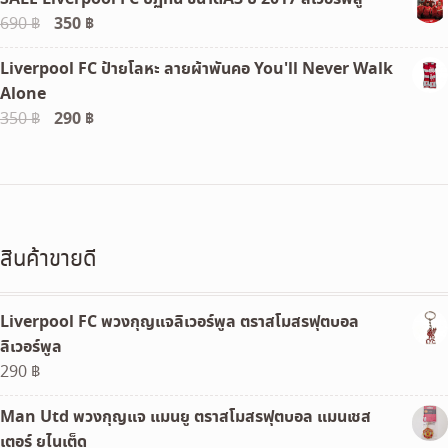
was:
is:
Original
350
฿
Current
690
฿
1,290 ฿.
990 ฿.
price
price
Liverpool FC ป้ายโลหะ ลายผ้าพันคอ You'll Never Walk
was:
is:
Alone
690 ฿.
350 ฿.
Original
290
฿
Current
350
฿
price
price
was:
is:
350 ฿.
290 ฿.
สินค้าขายดี
Liverpool FC พวงกุญแจลิเวอร์พูล ตราสโมสรฟุตบอล
ลิเวอร์พูล
290
฿
Man Utd พวงกุญแจ แมนยู ตราสโมสรฟุตบอล แมนเชส
เตอร์ ยูไนเต็ด