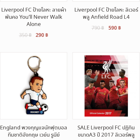
Liverpool FC ป้ายโลหะ ลายผ้า
Liverpool FC ป้ายโลหะ ลิเวอร์
พันคอ You’ll Never Walk
พลู Anfield Road L4
Alone
Original
590
฿
Current
790
฿
Original
290
฿
Current
350
฿
price
price
price
price
was:
is:
was:
is:
790 ฿.
590 ฿.
350 ฿.
290 ฿.
England พวงกุญแจนักฟุตบอล
SALE Liverpool FC ปฏิทิน
ทีมชาติอังกฤษ เวย์น รูนีย์
ขนาดA3 ปี 2017 ลิเวอร์พลู