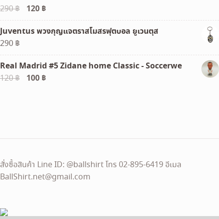
Original
120
฿
Current
290
฿
price
price
Juventus พวงกุญแจตราสโมสรฟุตบอล ยูเวนตุส
was:
is:
290
฿
290 ฿.
120 ฿.
Real Madrid #5 Zidane home Classic - Soccerwe
Original
100
฿
Current
120
฿
price
price
was:
is:
120 ฿.
100 ฿.
สั่งซื้อสินค้า Line ID: @ballshirt โทร 02-895-6419 อีเมล
BallShirt.net@gmail.com