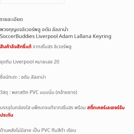
รายละเอียด
พวงกุญแจลิเวอร์พลู อดัม ลัลลาน่า
SoccerBuddies Liverpool Adam Lallana Keyring
สินค้าลิขสิทธิ์แท้
จากสโมสร ลิเวอร์พลู
ชุดทีม Liverpool หมายเลข 20
ชื่อนักเตะ : อดัม ลัลลาน่า
วัสดุ : พลาสติก PVC แบบนิ่ม (คล้ายยาง)
สติ๊กเกอร์เลเซอร์รับ
บรรจุในกล่องใส แพ๊คเกจแท้จากสโมสร พร้อม
ประกัน
ด้านหลังไม่มีลาย เป็น PVC ทึบสีดำ เรียบ