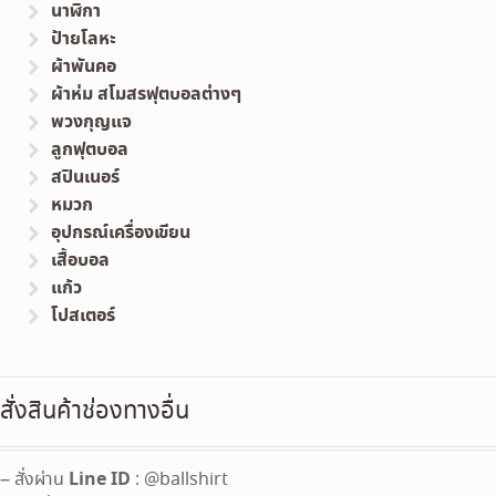
นาฬิกา
ป้ายโลหะ
ผ้าพันคอ
ผ้าห่ม สโมสรฟุตบอลต่างๆ
พวงกุญแจ
ลูกฟุตบอล
สปินเนอร์
หมวก
อุปกรณ์เครื่องเขียน
เสื้อบอล
แก้ว
โปสเตอร์
สั่งสินค้าช่องทางอื่น
Line ID
– สั่งผ่าน
: @ballshirt