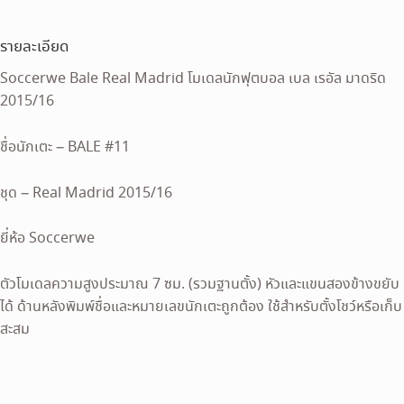
รายละเอียด
Soccerwe Bale Real Madrid โมเดลนักฟุตบอล เบล เรอัล มาดริด
2015/16
ชื่อนักเตะ – BALE #11
ชุด – Real Madrid 2015/16
ยี่ห้อ Soccerwe
ตัวโมเดลความสูงประมาณ 7 ซม. (รวมฐานตั้ง) หัวและแขนสองข้างขยับ
ได้ ด้านหลังพิมพ์ชื่อและหมายเลขนักเตะถูกต้อง ใช้สำหรับตั้งโชว์หรือเก็บ
สะสม