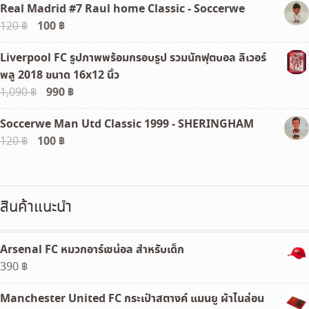
Real Madrid #7 Raul home Classic - Soccerwe
Original
100
฿
Current
120
฿
price
price
Liverpool FC รูปภาพพร้อมกรอบรูป รวมนักฟุตบอล ลิเวอร์
was:
is:
พลู 2018 ขนาด 16x12 นิ้ว
120 ฿.
100 ฿.
Original
990
฿
Current
1,090
฿
price
price
Soccerwe Man Utd Classic 1999 - SHERINGHAM
was:
is:
Original
100
฿
Current
120
฿
1,090 ฿.
990 ฿.
price
price
was:
is:
120 ฿.
100 ฿.
สินค้าแนะนำ
Arsenal FC หมวกอาร์เซน่อล สำหรับเด็ก
390
฿
Manchester United FC กระเป๋าสตางค์ แมนยู ผ้าไนล่อน