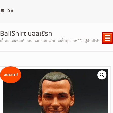
0
฿
BallShirt บอลเชิร์ท
²
เสื้อบอลของแท้ และของที่ระลึกฟุตบอลอื่นๆ Line ID: @ballshirt
ลดราคา!