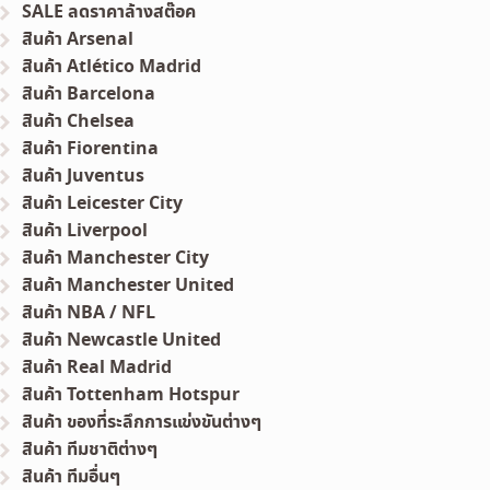
SALE ลดราคาล้างสต๊อค
สินค้า Arsenal
สินค้า Atlético Madrid
สินค้า Barcelona
สินค้า Chelsea
สินค้า Fiorentina
สินค้า Juventus
สินค้า Leicester City
สินค้า Liverpool
สินค้า Manchester City
สินค้า Manchester United
สินค้า NBA / NFL
สินค้า Newcastle United
สินค้า Real Madrid
สินค้า Tottenham Hotspur
สินค้า ของที่ระลึกการแข่งขันต่างๆ
สินค้า ทีมชาติต่างๆ
สินค้า ทีมอื่นๆ