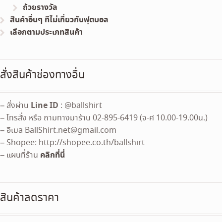
ถ้วยรางวัล
สินค้าอื่นๆ ทีไม่เกี่ยวกับฟุตบอล
เลือกตามประเภทสินค้า
สั่งสินค้าช่องทางอื่น
Line ID
– สั่งผ่าน
: @ballshirt
– โทรสั่ง หรือ ถามทางมาร้าน 02-895-6419 (จ-ศ 10.00-19.00น.)
– อีเมล
BallShirt.net@gmail.com
– Shopee: http://shopee.co.th/ballshirt
คลิกที่นี่
– แผนที่ร้าน
สินค้าลดราคา