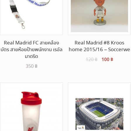
Real Madrid FC สายคล้อง
Real Madrid #8 Kroos
บัตร สายห้อยป้ายพนักงาน เรอัล
home 2015/16 – Soccerwe
มาดริด
Original
100
฿
Current
120
฿
350
฿
price
price
was:
is:
120 ฿.
100 ฿.