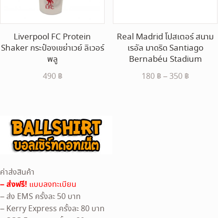
Liverpool FC Protein
Real Madrid โปสเตอร์ สนาม
Shaker กระป๋องเขย่าเวย์ ลิเวอร์
เรอัล มาดริด Santiago
พลู
Bernabéu Stadium
Price
490
฿
180
฿
–
350
฿
range:
180 ฿
throug
350 ฿
ค่าส่งสินค้า
– ส่งฟรี!
แบบลงทะเบียน
– ส่ง EMS ครั้งละ 50 บาท
– Kerry Express ครั้งละ 80 บาท