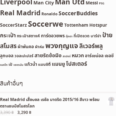
Liverpool
Man Utd
Man City
Messi
PSG
Real Madrid
SoccerBuddies
Ronaldo
Soccerwe
SoccerStarz
Tottenham Hotspur
ป้าย
กระเป๋า
การ์ดอวยพร
กระเป๋าสตางค์
ที่เปิดขวด
บาร์ซ่า
ตุ๊กตา
พวงกุญแจ
สโมสร
ลิเวอร์พลู
ผ้าพันคอ
ผ้าห่ม
สายรัดข้อมือ
หมวก
ลูกบอล
อาร์เซน่อล
เชลซี
วอลเปเปอร์
สเปอร์
โปสเตอร์
แมนยู
แก้วน้ำ
เป้
แมนซิตี้
เนคไท
เยอรมัน
สินค้าอื่นๆ
Real Madrid เสื้อบอล เรอัล มาดริด 2015/16 สีขาว พร้อม
ตราแชมป์สโมสรโลก
Original
3,290
฿
Current
3,390
฿