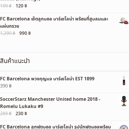
Original
120
฿
Current
199
฿
price
price
FC Barcelona เซ็ตลูกบอล บาร์เซโลน่า พร้อมที่สูบลมและ
was:
is:
แผ่นกรวย
199 ฿.
120 ฿.
Original
990
฿
Current
1,290
฿
price
price
was:
is:
1,290 ฿.
990 ฿.
สินค้าแนะนำ
FC Barcelona พวงกุญแจ บาร์เซโลน่า EST 1899
390
฿
SoccerStarz Manchester United home 2018 -
Romelu Lukaku #9
Original
230
฿
Current
289
฿
price
price
FC Barcelona ลูกฟุตบอล บาร์เซโลน่า รูปนักฟุตบอลพร้อม
was:
is: