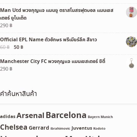
Man Utd พวงกุญแจ แมนยู ตราสโมสรฟุตบอล แมนเชส
เตอร์ ยูไนเต็ด
290
฿
Official EPL Name ตัวอักษร พรีเมียร์ลีค สีขาว
Original
50
฿
Current
60
฿
price
price
Manchester City FC พวงกุญแจ แมนเชสเตอร์ ซิตี้
was:
is:
290
฿
60 ฿.
50 ฿.
คำค้นหาสินค้า
Barcelona
Arsenal
adidas
Bayern Munich
Chelsea
Gerrard
Juventus
ibrahimovic
Kodoto