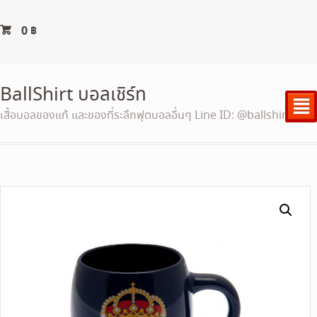
0
฿
BallShirt บอลเชิร์ท
²
เสื้อบอลของแท้ และของที่ระลึกฟุตบอลอื่นๆ Line ID: @ballshirt