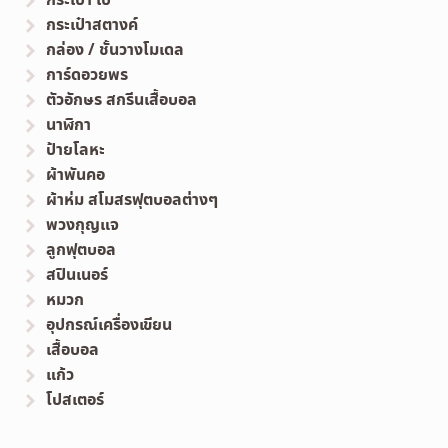
กระเป๋าสตางค์
กล่อง / ชั้นวางโมเดล
การ์ดอวยพร
ตัวอักษร สกรีนเสื้อบอล
นาฬิกา
ป้ายโลหะ
ผ้าพันคอ
ผ้าห่ม สโมสรฟุตบอลต่างๆ
พวงกุญแจ
ลูกฟุตบอล
สปินเนอร์
หมวก
อุปกรณ์เครื่องเขียน
เสื้อบอล
แก้ว
โปสเตอร์