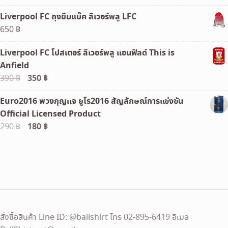
price
price
Liverpool FC ถุงยิมแบ๊ค ลิเวอร์พลู LFC
was:
is:
650
฿
3,390 ฿.
3,290 ฿.
Liverpool FC โปสเตอร์ ลิเวอร์พลู แอนฟิลด์ This is
Anfield
Original
350
฿
Current
390
฿
price
price
Euro2016 พวงกุญแจ ยูโร2016 สัญลักษณ์การแข่งขัน
was:
is:
Official Licensed Product
390 ฿.
350 ฿.
Original
180
฿
Current
290
฿
price
price
was:
is:
290 ฿.
180 ฿.
สั่งซื้อสินค้า Line ID: @ballshirt โทร 02-895-6419 อีเมล