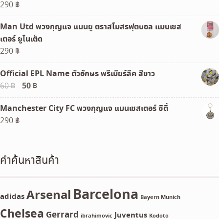
290
฿
Man Utd พวงกุญแจ แมนยู ตราสโมสรฟุตบอล แมนเชส
เตอร์ ยูไนเต็ด
290
฿
Official EPL Name ตัวอักษร พรีเมียร์ลีค สีขาว
Original
50
฿
Current
60
฿
price
price
Manchester City FC พวงกุญแจ แมนเชสเตอร์ ซิตี้
was:
is:
290
฿
60 ฿.
50 ฿.
คำค้นหาสินค้า
Barcelona
Arsenal
adidas
Bayern Munich
Chelsea
Gerrard
Juventus
ibrahimovic
Kodoto