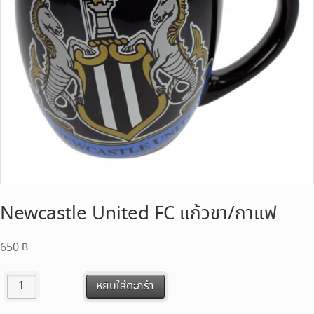
Newcastle United FC แก้วชา/กาแฟ
650
฿
Newcastle United FC แก้วชา/กาแฟ quantity
หยิบใส่ตะกร้า