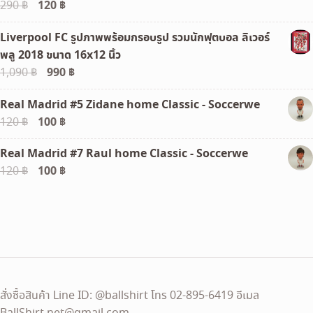
Original
120
฿
Current
290
฿
price
price
Liverpool FC รูปภาพพร้อมกรอบรูป รวมนักฟุตบอล ลิเวอร์
was:
is:
พลู 2018 ขนาด 16x12 นิ้ว
290 ฿.
120 ฿.
Original
990
฿
Current
1,090
฿
price
price
Real Madrid #5 Zidane home Classic - Soccerwe
was:
is:
Original
100
฿
Current
120
฿
1,090 ฿.
990 ฿.
price
price
Real Madrid #7 Raul home Classic - Soccerwe
was:
is:
Original
100
฿
Current
120
฿
120 ฿.
100 ฿.
price
price
was:
is:
120 ฿.
100 ฿.
สั่งซื้อสินค้า Line ID: @ballshirt โทร 02-895-6419 อีเมล