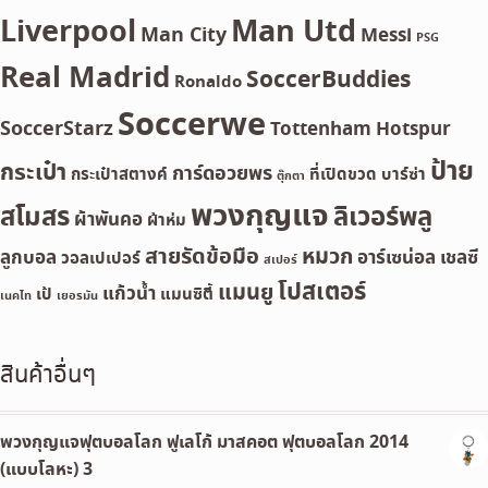
Liverpool
Man Utd
Man City
Messi
PSG
Real Madrid
SoccerBuddies
Ronaldo
Soccerwe
SoccerStarz
Tottenham Hotspur
ป้าย
กระเป๋า
การ์ดอวยพร
กระเป๋าสตางค์
ที่เปิดขวด
บาร์ซ่า
ตุ๊กตา
พวงกุญแจ
สโมสร
ลิเวอร์พลู
ผ้าพันคอ
ผ้าห่ม
สายรัดข้อมือ
หมวก
ลูกบอล
อาร์เซน่อล
เชลซี
วอลเปเปอร์
สเปอร์
โปสเตอร์
แมนยู
แก้วน้ำ
เป้
แมนซิตี้
เนคไท
เยอรมัน
สินค้าอื่นๆ
พวงกุญแจฟุตบอลโลก ฟูเลโก้ มาสคอต ฟุตบอลโลก 2014
(แบบโลหะ) 3