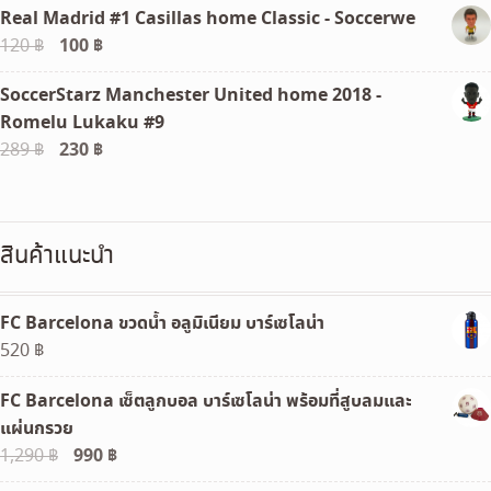
Real Madrid #1 Casillas home Classic - Soccerwe
was:
is:
Original
100
฿
Current
120
฿
1,160 ฿.
390 ฿.
price
price
SoccerStarz Manchester United home 2018 -
was:
is:
Romelu Lukaku #9
120 ฿.
100 ฿.
Original
230
฿
Current
289
฿
price
price
was:
is:
289 ฿.
230 ฿.
สินค้าแนะนำ
FC Barcelona ขวดน้ำ อลูมิเนียม บาร์เซโลน่า
520
฿
FC Barcelona เซ็ตลูกบอล บาร์เซโลน่า พร้อมที่สูบลมและ
แผ่นกรวย
Original
990
฿
Current
1,290
฿
price
price