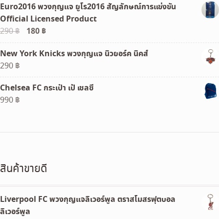
Euro2016 พวงกุญแจ ยูโร2016 สัญลักษณ์การแข่งขัน
was:
is:
Official Licensed Product
1,290 ฿.
990 ฿.
Original
180
฿
Current
290
฿
price
price
New York Knicks พวงกุญแจ นิวยอร์ค นิคส์
was:
is:
290
฿
290 ฿.
180 ฿.
Chelsea FC กระเป๋า เป้ เชลซี
990
฿
สินค้าขายดี
Liverpool FC พวงกุญแจลิเวอร์พูล ตราสโมสรฟุตบอล
ลิเวอร์พูล