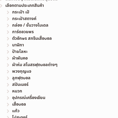
เลือกตามประเภทสินค้า
กระเป๋า เป้
กระเป๋าสตางค์
กล่อง / ชั้นวางโมเดล
การ์ดอวยพร
ตัวอักษร สกรีนเสื้อบอล
นาฬิกา
ป้ายโลหะ
ผ้าพันคอ
ผ้าห่ม สโมสรฟุตบอลต่างๆ
พวงกุญแจ
ลูกฟุตบอล
สปินเนอร์
หมวก
อุปกรณ์เครื่องเขียน
เสื้อบอล
แก้ว
โปสเตอร์