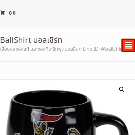
0
฿
BallShirt บอลเชิร์ท
²
เสื้อบอลของแท้ และของที่ระลึกฟุตบอลอื่นๆ Line ID: @ballshirt