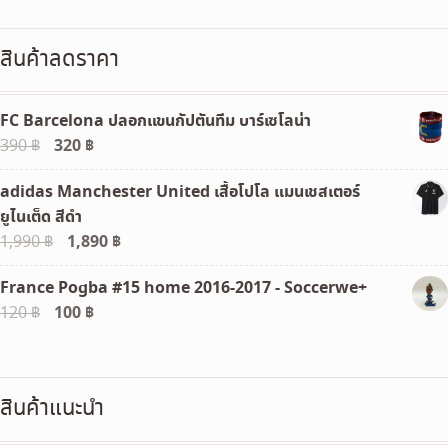
สินค้าลดราคา
FC Barcelona ปลอกแขนกัปตันทีม บาร์เซโลน่า
Original
320
฿
Current
390
฿
price
price
adidas Manchester United เสื้อโปโล แมนเชสเตอร์
was:
is:
ยูไนเต็ด สีดำ
390 ฿.
320 ฿.
Original
1,890
฿
Current
1,990
฿
price
price
France Pogba #15 home 2016-2017 - Soccerwe+
was:
is:
Original
100
฿
Current
120
฿
1,990 ฿.
1,890 ฿.
price
price
was:
is:
120 ฿.
100 ฿.
สินค้าแนะนำ