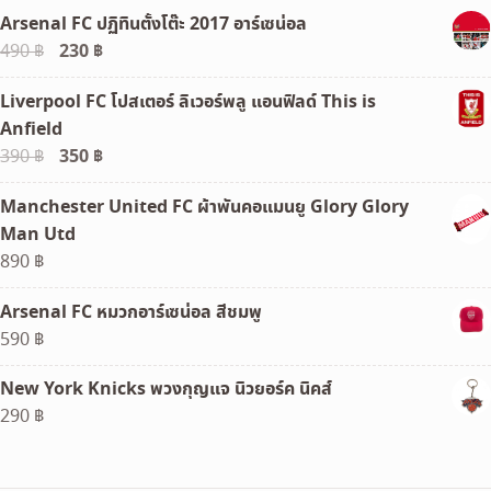
Arsenal FC ปฏิทินตั้งโต๊ะ 2017 อาร์เซน่อล
Original
230
฿
Current
490
฿
price
price
Liverpool FC โปสเตอร์ ลิเวอร์พลู แอนฟิลด์ This is
was:
is:
Anfield
490 ฿.
230 ฿.
Original
350
฿
Current
390
฿
price
price
Manchester United FC ผ้าพันคอแมนยู Glory Glory
was:
is:
Man Utd
390 ฿.
350 ฿.
890
฿
Arsenal FC หมวกอาร์เซน่อล สีชมพู
590
฿
New York Knicks พวงกุญแจ นิวยอร์ค นิคส์
290
฿