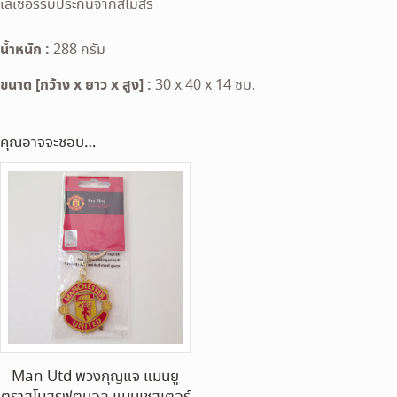
เลเซอร์รับประกันจากสโมสร
น้ำหนัก :
288 กรัม
ขนาด [กว้าง x ยาว x สูง] :
30 x 40 x 14 ซม.
คุณอาจจะชอบ…
Man Utd พวงกุญแจ แมนยู