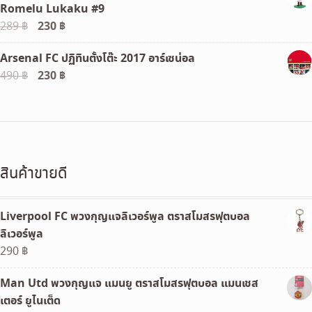
Romelu Lukaku #9
Original
230
฿
Current
289
฿
price
price
Arsenal FC ปฏิทินตั้งโต๊ะ 2017 อาร์เซน่อล
was:
is:
Original
230
฿
Current
490
฿
289 ฿.
230 ฿.
price
price
was:
is:
490 ฿.
230 ฿.
สินค้าขายดี
Liverpool FC พวงกุญแจลิเวอร์พูล ตราสโมสรฟุตบอล
ลิเวอร์พูล
290
฿
Man Utd พวงกุญแจ แมนยู ตราสโมสรฟุตบอล แมนเชส
เตอร์ ยูไนเต็ด