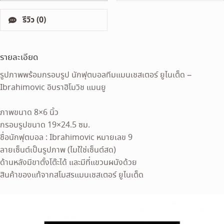
รีวิว (0)
รายละเอียด
รูปภาพพร้อมกรอบรูป นักฟุตบอลทีมแมนเชสเตอร์ ยูไนเต็ด –
Ibrahimovic อิบราฮิโมวิช แมนยู
ภาพขนาด 8×6 นิ้ว
กรอบรูปขนาด 19×24.5 ซม.
ชื่อนักฟุตบอล : Ibrahimovic หมายเลข 9
ลายเซ็นต์เป็นรูปภาพ (ไมใ่ใช่เซ็นต์สด)
ด้านหลังมีขาตั้งโต๊ะได้ และมีที่แขวนผนังด้วย
สินค้าของแท้จากสโมสรแมนเชสเตอร์ ยูไนเต็ด