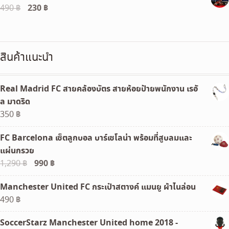
Original
230
฿
Current
490
฿
120 ฿.
100 ฿.
price
price
was:
is:
490 ฿.
230 ฿.
สินค้าแนะนำ
Real Madrid FC สายคล้องบัตร สายห้อยป้ายพนักงาน เรอั
ล มาดริด
350
฿
FC Barcelona เซ็ตลูกบอล บาร์เซโลน่า พร้อมที่สูบลมและ
แผ่นกรวย
Original
990
฿
Current
1,290
฿
price
price
Manchester United FC กระเป๋าสตางค์ แมนยู ผ้าไนล่อน
was:
is:
490
฿
1,290 ฿.
990 ฿.
SoccerStarz Manchester United home 2018 -