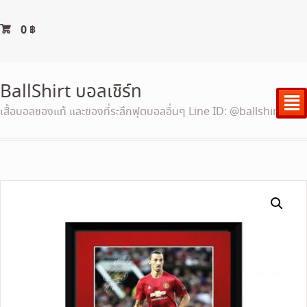
0
฿
BallShirt บอลเชิร์ท
²
เสื้อบอลของแท้ และของที่ระลึกฟุตบอลอื่นๆ Line ID: @ballshirt