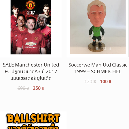
SALE Manchester United
Soccerwe Man Utd Classic
FC ปฏิทิน ขนาดA3 ปี 2017
1999 – SCHMEICHEL
แมนเชสเตอร์ ยูไนเต็ด
Original
100
฿
Current
120
฿
Original
350
฿
Current
690
฿
price
price
price
price
was:
is:
was:
is:
120 ฿.
100 ฿.
690 ฿.
350 ฿.