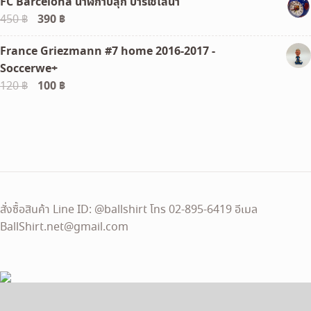
FC Barcelona นาฬิกาปลุก บาร์เซโลน่า
Original
390
฿
Current
450
฿
price
price
France Griezmann #7 home 2016-2017 -
was:
is:
Soccerwe+
450 ฿.
390 ฿.
Original
100
฿
Current
120
฿
price
price
was:
is:
120 ฿.
100 ฿.
สั่งซื้อสินค้า Line ID: @ballshirt โทร 02-895-6419 อีเมล
BallShirt.net@gmail.com