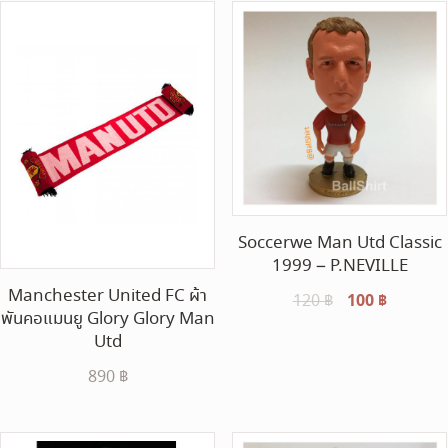
Soccerwe Man Utd Classic
1999 – P.NEVILLE
Manchester United FC ผ้า
Original
100
฿
Current
120
฿
พันคอแมนยู Glory Glory Man
price
price
Utd
was:
is:
120 ฿.
100 ฿.
890
฿