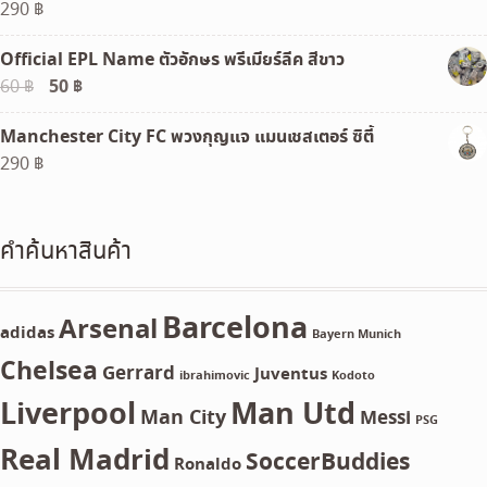
290
฿
Official EPL Name ตัวอักษร พรีเมียร์ลีค สีขาว
Original
50
฿
Current
60
฿
price
price
Manchester City FC พวงกุญแจ แมนเชสเตอร์ ซิตี้
was:
is:
290
฿
60 ฿.
50 ฿.
คำค้นหาสินค้า
Barcelona
Arsenal
adidas
Bayern Munich
Chelsea
Gerrard
Juventus
ibrahimovic
Kodoto
Liverpool
Man Utd
Man City
Messi
PSG
Real Madrid
SoccerBuddies
Ronaldo