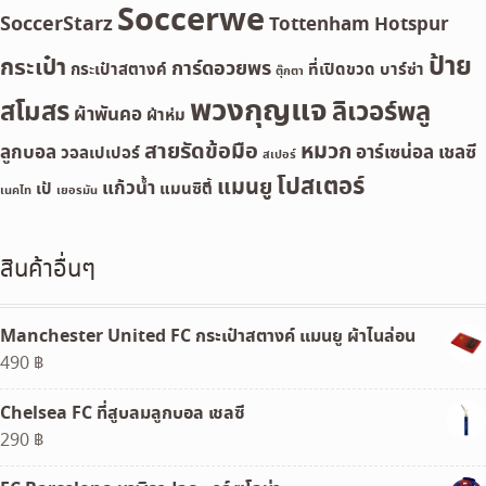
Soccerwe
SoccerStarz
Tottenham Hotspur
ป้าย
กระเป๋า
การ์ดอวยพร
กระเป๋าสตางค์
ที่เปิดขวด
บาร์ซ่า
ตุ๊กตา
พวงกุญแจ
สโมสร
ลิเวอร์พลู
ผ้าพันคอ
ผ้าห่ม
สายรัดข้อมือ
หมวก
ลูกบอล
อาร์เซน่อล
เชลซี
วอลเปเปอร์
สเปอร์
โปสเตอร์
แมนยู
แก้วน้ำ
เป้
แมนซิตี้
เนคไท
เยอรมัน
สินค้าอื่นๆ
Manchester United FC กระเป๋าสตางค์ แมนยู ผ้าไนล่อน
490
฿
Chelsea FC ที่สูบลมลูกบอล เชลซี
290
฿