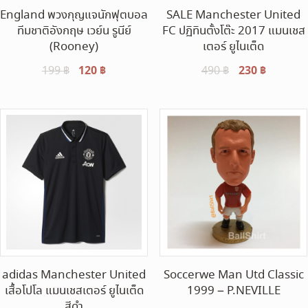
England พวงกุญแจนักฟุตบอล
SALE Manchester United
ทีมชาติอังกฤษ เวย์น รูนีย์
FC ปฏิทินตั้งโต๊ะ 2017 แมนเชส
(Rooney)
เตอร์ ยูไนเต็ด
Original
120
฿
Current
Original
230
฿
Current
199
฿
490
฿
price
price
price
price
was:
is:
was:
is:
199 ฿.
120 ฿.
490 ฿.
230 ฿.
adidas Manchester United
Soccerwe Man Utd Classic
เสื้อโปโล แมนเชสเตอร์ ยูไนเต็ด
1999 – P.NEVILLE
สีดำ