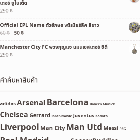
เตอร์ ยูไนเต็ด
290
฿
Official EPL Name ตัวอักษร พรีเมียร์ลีค สีขาว
Original
50
฿
Current
60
฿
price
price
Manchester City FC พวงกุญแจ แมนเชสเตอร์ ซิตี้
was:
is:
290
฿
60 ฿.
50 ฿.
คำค้นหาสินค้า
Barcelona
Arsenal
adidas
Bayern Munich
Chelsea
Gerrard
Juventus
ibrahimovic
Kodoto
Liverpool
Man Utd
Man City
Messi
PSG