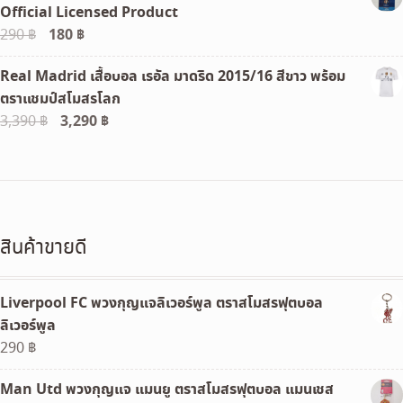
Official Licensed Product
Original
180
฿
Current
290
฿
price
price
Real Madrid เสื้อบอล เรอัล มาดริด 2015/16 สีขาว พร้อม
was:
is:
ตราแชมป์สโมสรโลก
290 ฿.
180 ฿.
Original
3,290
฿
Current
3,390
฿
price
price
was:
is:
3,390 ฿.
3,290 ฿.
สินค้าขายดี
Liverpool FC พวงกุญแจลิเวอร์พูล ตราสโมสรฟุตบอล
ลิเวอร์พูล
290
฿
Man Utd พวงกุญแจ แมนยู ตราสโมสรฟุตบอล แมนเชส