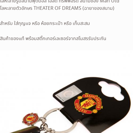
โลหะลายรูปสนามฟุตบอล โอลด์ ทรัฟฟอร์ด สนามของ Man Utd
โลหะลายตัวอักษร THEATER OF DREAMS (ฉายาของสนาม)
สำหรับ ใส่กุญแจ หรือ ห้อยกระเป๋า หรือ เก็บสะสม
สินค้าของแท้ พร้อมสติ๊กเกอร์เลเซอร์จากสโมสรรับประกัน