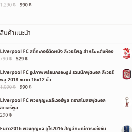
Original
990
฿
Current
1,290
฿
price
price
was:
is:
1,290 ฿.
990 ฿.
สินค้าแนะนำ
Liverpool FC สติ๊กเกอร์ติดผนัง ลิเวอร์พลู สำหรับแต่งห้อง
Original
529
฿
Current
790
฿
price
price
Liverpool FC รูปภาพพร้อมกรอบรูป รวมนักฟุตบอล ลิเวอร์
was:
is:
พลู 2018 ขนาด 16x12 นิ้ว
790 ฿.
529 ฿.
Original
990
฿
Current
1,090
฿
price
price
Liverpool FC พวงกุญแจลิเวอร์พูล ตราสโมสรฟุตบอล
was:
is:
ลิเวอร์พูล
1,090 ฿.
990 ฿.
290
฿
Euro2016 พวงกุญแจ ยูโร2016 สัญลักษณ์การแข่งขัน