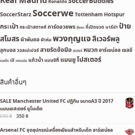
Real Madrid
SoccerBuddies
Ronaldo
Soccerwe
SoccerStarz
Tottenham Hotspur
ป้าย
กระเป๋า
การ์ดอวยพร
กระเป๋าสตางค์
ที่เปิดขวด
บาร์ซ่า
ตุ๊กตา
พวงกุญแจ
สโมสร
ลิเวอร์พลู
ผ้าพันคอ
ผ้าห่ม
สายรัดข้อมือ
หมวก
ลูกบอล
อาร์เซน่อล
เชลซี
วอลเปเปอร์
สเปอร์
โปสเตอร์
แมนยู
แก้วน้ำ
เป้
แมนซิตี้
เนคไท
เยอรมัน
สินค้าอื่นๆ
SALE Manchester United FC ปฏิทิน ขนาดA3 ปี 2017
แมนเชสเตอร์ ยูไนเต็ด
Original
350
฿
Current
690
฿
price
price
Arsenal FC ชุดอุปกรณ์เครื่องเขียนสำหรับเด็ก อาร์เซน่อล
was:
is: