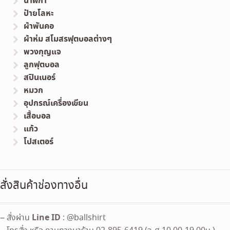
นาฬิกา
ป้ายโลหะ
ผ้าพันคอ
ผ้าห่ม สโมสรฟุตบอลต่างๆ
พวงกุญแจ
ลูกฟุตบอล
สปินเนอร์
หมวก
อุปกรณ์เครื่องเขียน
เสื้อบอล
แก้ว
โปสเตอร์
สั่งสินค้าช่องทางอื่น
Line ID
– สั่งผ่าน
: @ballshirt