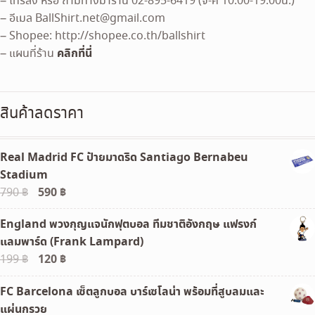
– โทรสั่ง หรือ ถามทางมาร้าน 02-895-6419 (จ-ศ 10.00-19.00น.)
– อีเมล
BallShirt.net@gmail.com
– Shopee: http://shopee.co.th/ballshirt
คลิกที่นี่
– แผนที่ร้าน
สินค้าลดราคา
Real Madrid FC ป้ายมาดริด Santiago Bernabeu
Stadium
Original
590
฿
Current
790
฿
price
price
England พวงกุญแจนักฟุตบอล ทีมชาติอังกฤษ แฟรงก์
was:
is:
แลมพาร์ด (Frank Lampard)
790 ฿.
590 ฿.
Original
120
฿
Current
199
฿
price
price
FC Barcelona เซ็ตลูกบอล บาร์เซโลน่า พร้อมที่สูบลมและ
was:
is:
แผ่นกรวย
199 ฿.
120 ฿.