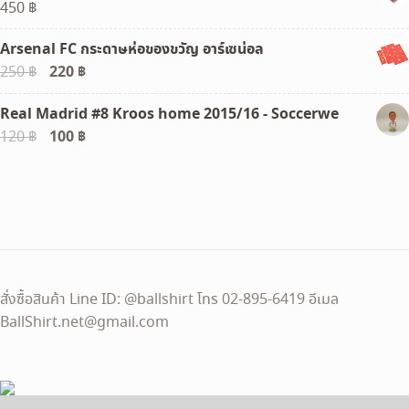
450
฿
690 ฿.
350 ฿.
Arsenal FC กระดาษห่อของขวัญ อาร์เซน่อล
Original
220
฿
Current
250
฿
price
price
Real Madrid #8 Kroos home 2015/16 - Soccerwe
was:
is:
Original
100
฿
Current
120
฿
250 ฿.
220 ฿.
price
price
was:
is:
120 ฿.
100 ฿.
สั่งซื้อสินค้า Line ID: @ballshirt โทร 02-895-6419 อีเมล
BallShirt.net@gmail.com