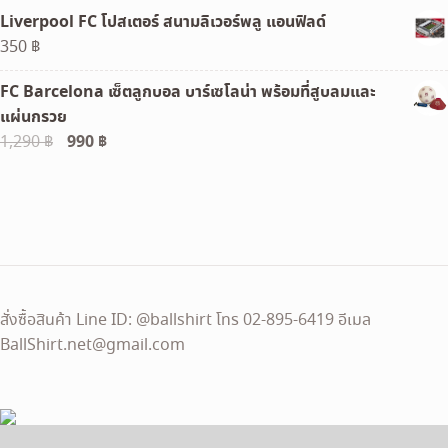
price
price
Liverpool FC โปสเตอร์ สนามลิเวอร์พลู แอนฟิลด์
was:
is:
350
฿
120 ฿.
100 ฿.
FC Barcelona เซ็ตลูกบอล บาร์เซโลน่า พร้อมที่สูบลมและ
แผ่นกรวย
Original
990
฿
Current
1,290
฿
price
price
was:
is:
1,290 ฿.
990 ฿.
สั่งซื้อสินค้า Line ID: @ballshirt โทร 02-895-6419 อีเมล
BallShirt.net@gmail.com