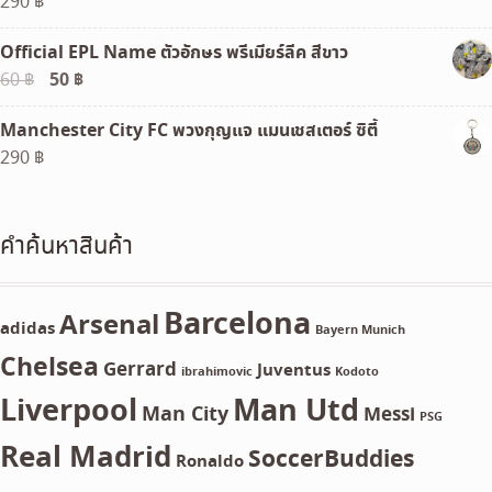
290
฿
Official EPL Name ตัวอักษร พรีเมียร์ลีค สีขาว
Original
50
฿
Current
60
฿
price
price
Manchester City FC พวงกุญแจ แมนเชสเตอร์ ซิตี้
was:
is:
290
฿
60 ฿.
50 ฿.
คำค้นหาสินค้า
Barcelona
Arsenal
adidas
Bayern Munich
Chelsea
Gerrard
Juventus
ibrahimovic
Kodoto
Liverpool
Man Utd
Man City
Messi
PSG
Real Madrid
SoccerBuddies
Ronaldo