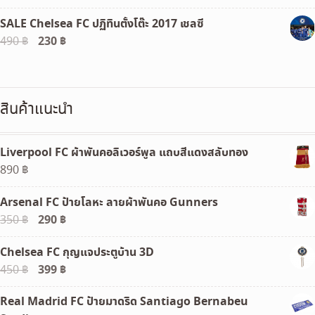
price
price
SALE Chelsea FC ปฏิทินตั้งโต๊ะ 2017 เชลซี
was:
is:
Original
230
฿
Current
490
฿
1,590 ฿.
1,390 ฿.
price
price
was:
is:
490 ฿.
230 ฿.
สินค้าแนะนำ
Liverpool FC ผ้าพันคอลิเวอร์พูล แถบสีแดงสลับทอง
890
฿
Arsenal FC ป้ายโลหะ ลายผ้าพันคอ Gunners
Original
290
฿
Current
350
฿
price
price
Chelsea FC กุญแจประตูบ้าน 3D
was:
is:
Original
399
฿
Current
450
฿
350 ฿.
290 ฿.
price
price
Real Madrid FC ป้ายมาดริด Santiago Bernabeu
was:
is: