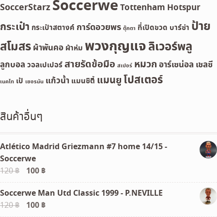
Soccerwe
SoccerStarz
Tottenham Hotspur
ป้าย
กระเป๋า
การ์ดอวยพร
กระเป๋าสตางค์
ที่เปิดขวด
บาร์ซ่า
ตุ๊กตา
พวงกุญแจ
สโมสร
ลิเวอร์พลู
ผ้าพันคอ
ผ้าห่ม
สายรัดข้อมือ
หมวก
ลูกบอล
อาร์เซน่อล
เชลซี
วอลเปเปอร์
สเปอร์
โปสเตอร์
แมนยู
แก้วน้ำ
เป้
แมนซิตี้
เนคไท
เยอรมัน
สินค้าอื่นๆ
Atlético Madrid Griezmann #7 home 14/15 -
Soccerwe
Original
100
฿
Current
120
฿
price
price
Soccerwe Man Utd Classic 1999 - P.NEVILLE
was:
is:
Original
100
฿
Current
120
฿
120 ฿.
100 ฿.