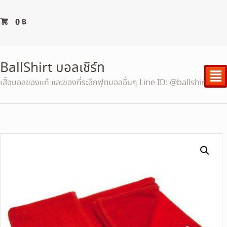
0
฿
BallShirt บอลเชิร์ท
²
เสื้อบอลของแท้ และของที่ระลึกฟุตบอลอื่นๆ Line ID: @ballshirt