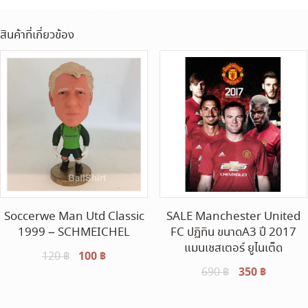
สินค้าที่เกี่ยวข้อง
Soccerwe Man Utd Classic
SALE Manchester United
1999 – SCHMEICHEL
FC ปฏิทิน ขนาดA3 ปี 2017
แมนเชสเตอร์ ยูไนเต็ด
Original
100
฿
Current
120
฿
Original
350
฿
Current
690
฿
price
price
price
price
was:
is:
was:
is:
120 ฿.
100 ฿.