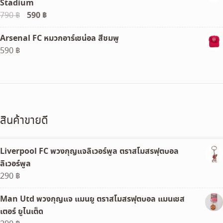
Stadium
450 ฿.
399 ฿.
Original
590
฿
Current
790
฿
price
price
Arsenal FC หมวกอาร์เซน่อล สีชมพู
was:
is:
590
฿
790 ฿.
590 ฿.
สินค้าขายดี
Liverpool FC พวงกุญแจลิเวอร์พูล ตราสโมสรฟุตบอล
ลิเวอร์พูล
290
฿
Man Utd พวงกุญแจ แมนยู ตราสโมสรฟุตบอล แมนเชส
เตอร์ ยูไนเต็ด