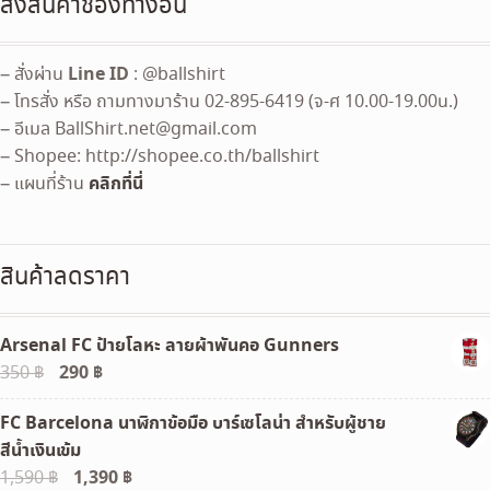
สั่งสินค้าช่องทางอื่น
Line ID
– สั่งผ่าน
: @ballshirt
– โทรสั่ง หรือ ถามทางมาร้าน 02-895-6419 (จ-ศ 10.00-19.00น.)
– อีเมล
BallShirt.net@gmail.com
– Shopee: http://shopee.co.th/ballshirt
คลิกที่นี่
– แผนที่ร้าน
สินค้าลดราคา
Arsenal FC ป้ายโลหะ ลายผ้าพันคอ Gunners
Original
290
฿
Current
350
฿
price
price
FC Barcelona นาฬิกาข้อมือ บาร์เซโลน่า สำหรับผู้ชาย
was:
is:
สีน้ำเงินเข้ม
350 ฿.
290 ฿.
Original
1,390
฿
Current
1,590
฿