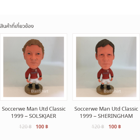
สินค้าที่เกี่ยวข้อง
Soccerwe Man Utd Classic
Soccerwe Man Utd Classic
1999 – SOLSKJAER
1999 – SHERINGHAM
Original
100
฿
Current
Original
100
฿
Current
120
฿
120
฿
price
price
price
price