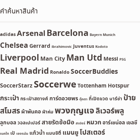
คำค้นหาสินค้า
Barcelona
Arsenal
adidas
Bayern Munich
Chelsea
Gerrard
Juventus
ibrahimovic
Kodoto
Liverpool
Man Utd
Man City
Messi
PSG
Real Madrid
SoccerBuddies
Ronaldo
Soccerwe
SoccerStarz
Tottenham Hotspur
ป้าย
กระเป๋า
การ์ดอวยพร
กระเป๋าสตางค์
ที่เปิดขวด
บาร์ซ่า
ตุ๊กตา
พวงกุญแจ
สโมสร
ลิเวอร์พลู
ผ้าพันคอ
ผ้าห่ม
สายรัดข้อมือ
หมวก
ลูกบอล
อาร์เซน่อล
เชลซี
วอลเปเปอร์
สเปอร์
โปสเตอร์
แมนยู
แก้วน้ำ
เป้
แมนซิตี้
เนคไท
เยอรมัน