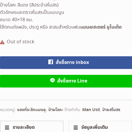
790 ฿.
590 ฿.
ป้ายโลหะ สีแดง (สีประจำสโมสร)
ตัวอักษรและตราสโมสรเป็นแบบนูน
ขนาด 40×18 ซม.
แมนเชสเตอร์ ยูไนเต็ด
ใช้ตกแต่งผนัง, ประตู หรือ สะสมสำหรับแฟน
Out of stock
สั่งซื้อทาง inbox
สั่งซื้อทาง Line
หมวดหมู่:
ของที่ระลึกแมนยู
,
ป้ายโลหะ
ป้ายกำกับ:
Man Utd
,
ป้ายสโมสร
รายละเอียด
ข้อมูลเพิ่มเติม