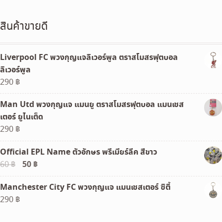
350 ฿
สินค้าขายดี
Liverpool FC พวงกุญแจลิเวอร์พูล ตราสโมสรฟุตบอล
ลิเวอร์พูล
290
฿
Man Utd พวงกุญแจ แมนยู ตราสโมสรฟุตบอล แมนเชส
เตอร์ ยูไนเต็ด
290
฿
Official EPL Name ตัวอักษร พรีเมียร์ลีค สีขาว
Original
50
฿
Current
60
฿
price
price
Manchester City FC พวงกุญแจ แมนเชสเตอร์ ซิตี้
was:
is:
290
฿
60 ฿.
50 ฿.