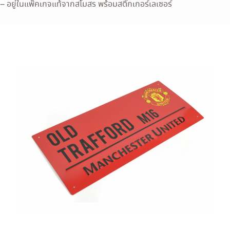
– อยู่ในแพ๊คเกจแท้จากสโมสร พร้อมสติ๊กเกอร์เลเซอร์