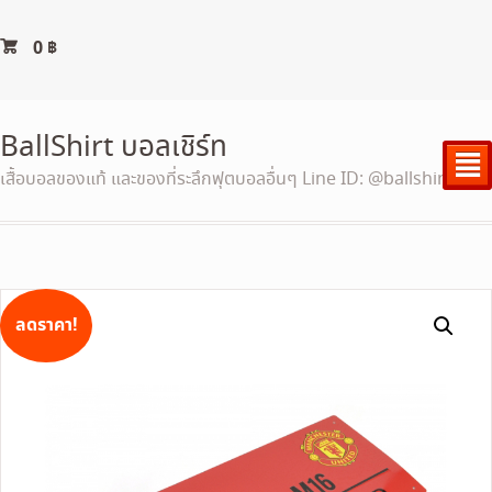
0
฿
BallShirt บอลเชิร์ท
²
เสื้อบอลของแท้ และของที่ระลึกฟุตบอลอื่นๆ Line ID: @ballshirt
ลดราคา!