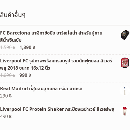
สินค้าอื่นๆ
FC Barcelona นาฬิกาข้อมือ บาร์เซโลน่า สำหรับผู้ชาย
สีน้ำเงินเข้ม
Original
1,390
฿
Current
1,590
฿
price
price
Liverpool FC รูปภาพพร้อมกรอบรูป รวมนักฟุตบอล ลิเวอร์
was:
is:
พลู 2018 ขนาด 16x12 นิ้ว
1,590 ฿.
1,390 ฿.
Original
990
฿
Current
1,090
฿
price
price
Real Madrid ที่สูบลมลูกบอล เรอัล มาดริด
was:
is:
290
฿
1,090 ฿.
990 ฿.
Liverpool FC Protein Shaker กระป๋องเขย่าเวย์ ลิเวอร์พลู
490
฿