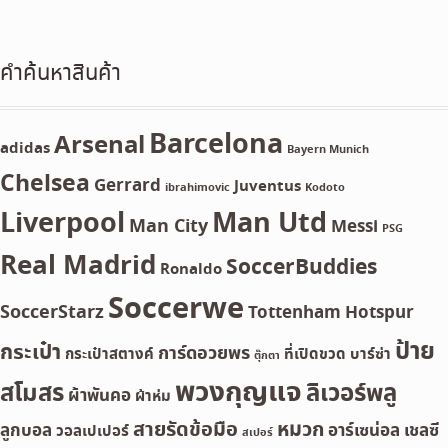
คำค้นหาสินค้า
Barcelona
Arsenal
adidas
Bayern Munich
Chelsea
Gerrard
Juventus
ibrahimovic
Kodoto
Liverpool
Man Utd
Man City
Messi
PSG
Real Madrid
SoccerBuddies
Ronaldo
Soccerwe
SoccerStarz
Tottenham Hotspur
ป้าย
กระเป๋า
การ์ดอวยพร
กระเป๋าสตางค์
ที่เปิดขวด
บาร์ซ่า
ตุ๊กตา
พวงกุญแจ
สโมสร
ลิเวอร์พลู
ผ้าพันคอ
ผ้าห่ม
สายรัดข้อมือ
หมวก
ลูกบอล
อาร์เซน่อล
เชลซี
วอลเปเปอร์
สเปอร์