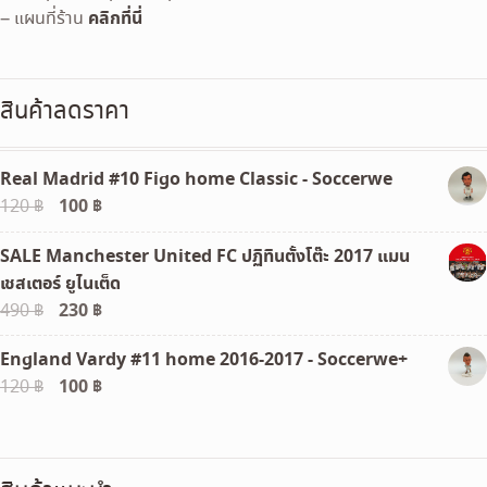
คลิกที่นี่
– แผนที่ร้าน
สินค้าลดราคา
Real Madrid #10 Figo home Classic - Soccerwe
Original
100
฿
Current
120
฿
price
price
SALE Manchester United FC ปฏิทินตั้งโต๊ะ 2017 แมน
was:
is:
เชสเตอร์ ยูไนเต็ด
120 ฿.
100 ฿.
Original
230
฿
Current
490
฿
price
price
England Vardy #11 home 2016-2017 - Soccerwe+
was:
is:
Original
100
฿
Current
120
฿
490 ฿.
230 ฿.
price
price
was:
is:
120 ฿.
100 ฿.