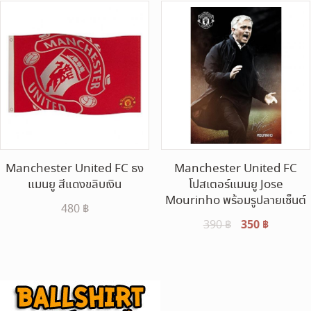
Manchester United FC ธง
Manchester United FC
แมนยู สีแดงขลิบเงิน
โปสเตอร์แมนยู Jose
Mourinho พร้อมรูปลายเซ็นต์
480
฿
Original
350
฿
Current
390
฿
price
price
was:
is:
390 ฿.
350 ฿.