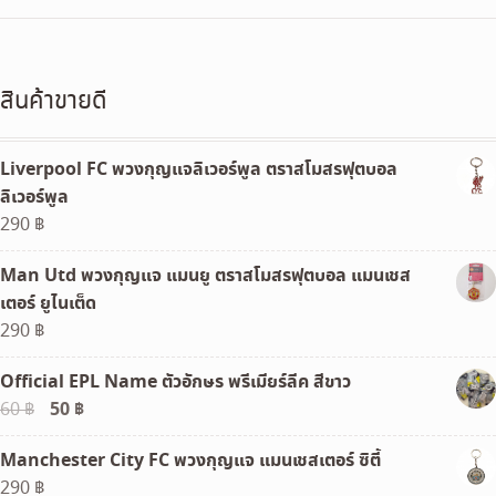
สินค้าขายดี
Liverpool FC พวงกุญแจลิเวอร์พูล ตราสโมสรฟุตบอล
ลิเวอร์พูล
290
฿
Man Utd พวงกุญแจ แมนยู ตราสโมสรฟุตบอล แมนเชส
เตอร์ ยูไนเต็ด
290
฿
Official EPL Name ตัวอักษร พรีเมียร์ลีค สีขาว
Original
50
฿
Current
60
฿
price
price
Manchester City FC พวงกุญแจ แมนเชสเตอร์ ซิตี้
was:
is:
290
฿
60 ฿.
50 ฿.