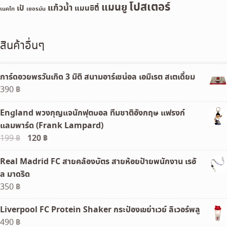
โปสเตอร์
แมนยู
แก้วน้ำ
เป้
แมนซิตี้
เนคไท
เยอรมัน
สินค้าอื่นๆ
การ์ดอวยพรวันเกิด 3 มิติ สนามอาร์เซน่อล เอมิเรต สเตเดี้ยม
390
฿
England พวงกุญแจนักฟุตบอล ทีมชาติอังกฤษ แฟรงก์
แลมพาร์ด (Frank Lampard)
Original
120
฿
Current
199
฿
price
price
Real Madrid FC สายคล้องบัตร สายห้อยป้ายพนักงาน เรอั
was:
is:
ล มาดริด
199 ฿.
120 ฿.
350
฿
Liverpool FC Protein Shaker กระป๋องเขย่าเวย์ ลิเวอร์พลู
490
฿