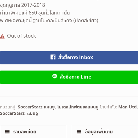
3,800 ฿.
3,600 ฿.
ชุดฤดูกาล 2017-2018
ทำมาพิเศษแค่ 650 ชุดทั่วโลกเท่านั้น
พิเศษเฉพาะชุดนี้ ฐานโมเดลเป็นสีแดง (ปกติสีเขียว)
Out of stock
สั่งซื้อทาง inbox
สั่งซื้อทาง Line
หมวดหมู่:
SoccerStarz แมนยู
,
โมเดลนักฟุตบอลแมนยู
ป้ายกำกับ:
Man Utd
,
SoccerStarz
,
แมนยู
รายละเอียด
ข้อมูลเพิ่มเติม