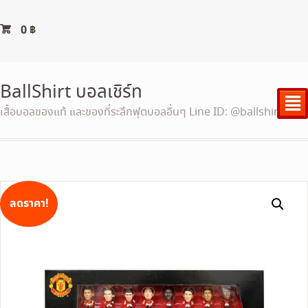
0
฿
BallShirt บอลเชิร์ท
²
เสื้อบอลของแท้ และของที่ระลึกฟุตบอลอื่นๆ Line ID: @ballshirt
ลดราคา!