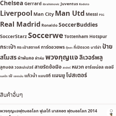
Chelsea
Gerrard
Juventus
ibrahimovic
Kodoto
Liverpool
Man Utd
Man City
Messi
PSG
Real Madrid
SoccerBuddies
Ronaldo
Soccerwe
SoccerStarz
Tottenham Hotspur
ป้าย
กระเป๋า
การ์ดอวยพร
กระเป๋าสตางค์
ที่เปิดขวด
บาร์ซ่า
ตุ๊กตา
พวงกุญแจ
สโมสร
ลิเวอร์พลู
ผ้าพันคอ
ผ้าห่ม
สายรัดข้อมือ
หมวก
ลูกบอล
อาร์เซน่อล
เชลซี
วอลเปเปอร์
สเปอร์
โปสเตอร์
แมนยู
แก้วน้ำ
เป้
แมนซิตี้
เนคไท
เยอรมัน
สินค้าอื่นๆ
พวงกุญแจฟุตบอลโลก ฟูเลโก้ มาสคอต ฟุตบอลโลก 2014