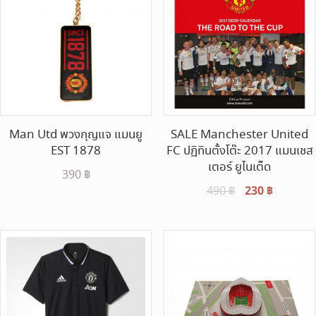
Man Utd พวงกุญแจ แมนยู
SALE Manchester United
EST 1878
FC ปฏิทินตั้งโต๊ะ 2017 แมนเชส
เตอร์ ยูไนเต็ด
390
฿
Original
230
฿
Current
490
฿
price
price
was:
is:
490 ฿.
230 ฿.