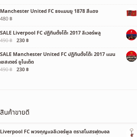
Manchester United FC ธงแมนยู 1878 สีแดง
480
฿
SALE Liverpool FC ปฏิทินตั้งโต๊ะ 2017 ลิเวอร์พลู
Original
230
฿
Current
490
฿
price
price
SALE Manchester United FC ปฏิทินตั้งโต๊ะ 2017 แมน
was:
is:
เชสเตอร์ ยูไนเต็ด
490 ฿.
230 ฿.
Original
230
฿
Current
490
฿
price
price
was:
is:
490 ฿.
230 ฿.
สินค้าขายดี
Liverpool FC พวงกุญแจลิเวอร์พูล ตราสโมสรฟุตบอล