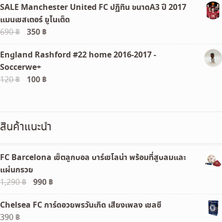
SALE Manchester United FC ปฏิทิน ขนาดA3 ปี 2017
was:
is:
แมนเชสเตอร์ ยูไนเต็ด
690 ฿.
350 ฿.
Original
350
฿
Current
690
฿
price
price
England Rashford #22 home 2016-2017 -
was:
is:
Soccerwe+
690 ฿.
350 ฿.
Original
100
฿
Current
120
฿
price
price
was:
is:
120 ฿.
100 ฿.
สินค้าแนะนำ
FC Barcelona เซ็ตลูกบอล บาร์เซโลน่า พร้อมที่สูบลมและ
แผ่นกรวย
Original
990
฿
Current
1,290
฿
price
price
Chelsea FC การ์ดอวยพรวันเกิด เสียงเพลง เชลซี
was:
is:
390
฿
1,290 ฿.
990 ฿.