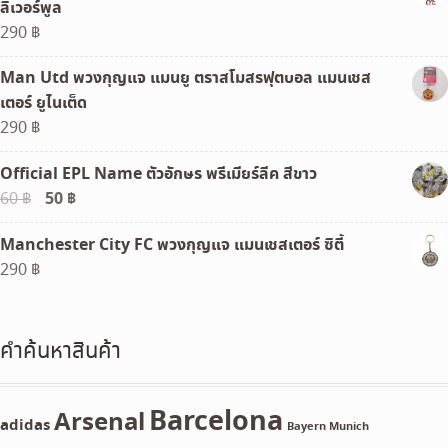
ลิเวอร์พูล
290
฿
Man Utd พวงกุญแจ แมนยู ตราสโมสรฟุตบอล แมนเชส
เตอร์ ยูไนเต็ด
290
฿
Official EPL Name ตัวอักษร พรีเมียร์ลีค สีขาว
Original
50
฿
Current
60
฿
price
price
Manchester City FC พวงกุญแจ แมนเชสเตอร์ ซิตี้
was:
is:
290
฿
60 ฿.
50 ฿.
คำค้นหาสินค้า
Barcelona
Arsenal
adidas
Bayern Munich