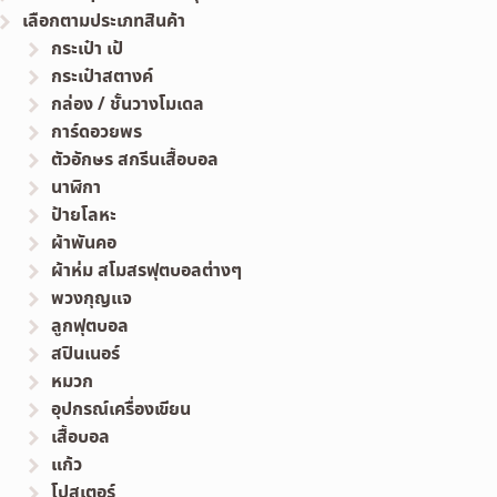
เลือกตามประเภทสินค้า
กระเป๋า เป้
กระเป๋าสตางค์
กล่อง / ชั้นวางโมเดล
การ์ดอวยพร
ตัวอักษร สกรีนเสื้อบอล
นาฬิกา
ป้ายโลหะ
ผ้าพันคอ
ผ้าห่ม สโมสรฟุตบอลต่างๆ
พวงกุญแจ
ลูกฟุตบอล
สปินเนอร์
หมวก
อุปกรณ์เครื่องเขียน
เสื้อบอล
แก้ว
โปสเตอร์