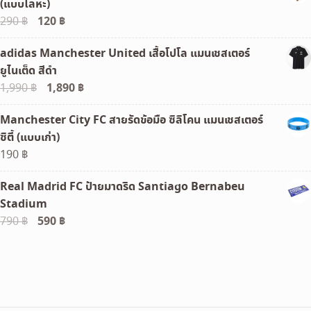
(แบบโลหะ)
Original
120
฿
Current
290
฿
price
price
adidas Manchester United เสื้อโปโล แมนเชสเตอร์
was:
is:
ยูไนเต็ด สีดำ
290 ฿.
120 ฿.
Original
1,890
฿
Current
1,990
฿
price
price
Manchester City FC สายรัดข้อมือ ซิลิโคน แมนเชสเตอร์
was:
is:
ซิตี้ (แบบเก่า)
1,990 ฿.
1,890 ฿.
190
฿
Real Madrid FC ป้ายมาดริด Santiago Bernabeu
Stadium
Original
590
฿
Current
790
฿
price
price
was:
is:
790 ฿.
590 ฿.