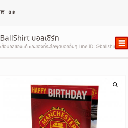
0
฿
BallShirt บอลเชิร์ท
²
เสื้อบอลของแท้ และของที่ระลึกฟุตบอลอื่นๆ Line ID: @ballshirt