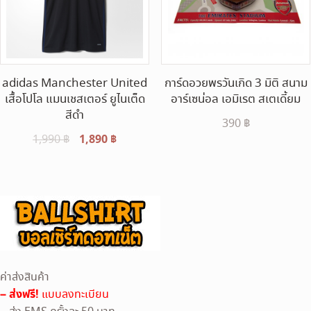
adidas Manchester United
การ์ดอวยพรวันเกิด 3 มิติ สนาม
เสื้อโปโล แมนเชสเตอร์ ยูไนเต็ด
อาร์เซน่อล เอมิเรต สเตเดี้ยม
สีดำ
390
฿
Original
1,890
฿
Current
1,990
฿
price
price
was:
is:
1,990 ฿.
1,890 ฿.
ค่าส่งสินค้า
– ส่งฟรี!
แบบลงทะเบียน