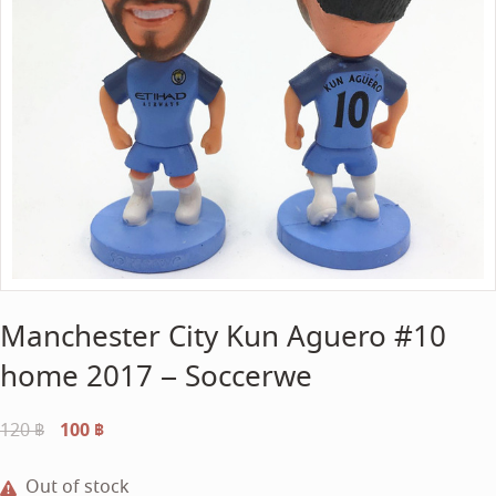
Manchester City Kun Aguero #10
home 2017 – Soccerwe
Original
100
฿
Current
120
฿
price
price
was:
is:
Out of stock