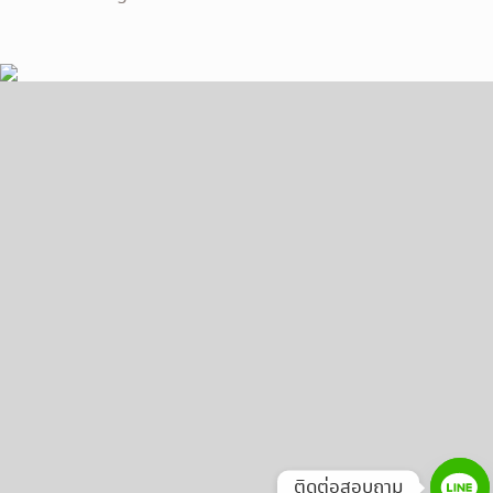
ติดต่อสอบถาม