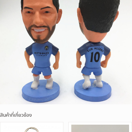
สินค้าที่เกี่ยวข้อง