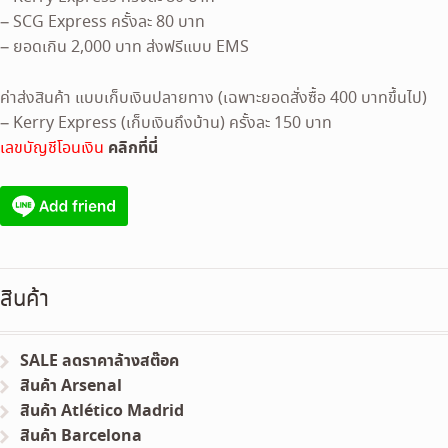
– SCG Express ครั้งละ 80 บาท
– ยอดเกิน 2,000 บาท ส่งฟรีแบบ EMS
ค่าส่งสินค้า แบบเก็บเงินปลายทาง (เฉพาะยอดสั่งซื้อ 400 บาทขึ้นไป)
– Kerry Express (เก็บเงินถึงบ้าน) ครั้งละ 150 บาท
คลิกที่นี่
เลขบัญชีโอนเงิน
สินค้า
SALE ลดราคาล้างสต๊อค
สินค้า Arsenal
สินค้า Atlético Madrid
สินค้า Barcelona