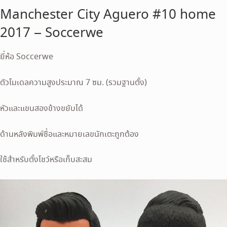
Manchester City Aguero #10 home
2017 – Soccerwe
ยี่ห้อ Soccerwe
ตัวโมเดลความสูงประมาณ 7 ซม. (รวมฐานตั้ง)
หัวและแขนสองข้างขยับได้
ด้านหลังพิมพ์ชื่อและหมายเลขนักเตะถูกต้อง
ใช้สำหรับตั้งโชว์หรือเก็บสะสม