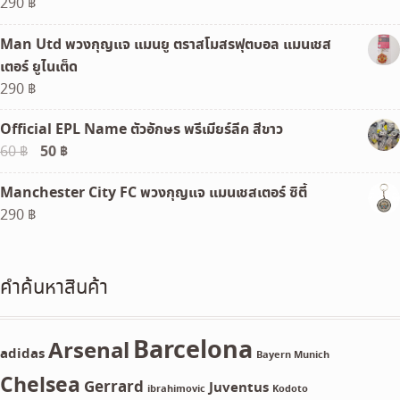
290
฿
Man Utd พวงกุญแจ แมนยู ตราสโมสรฟุตบอล แมนเชส
เตอร์ ยูไนเต็ด
290
฿
Official EPL Name ตัวอักษร พรีเมียร์ลีค สีขาว
Original
50
฿
Current
60
฿
price
price
Manchester City FC พวงกุญแจ แมนเชสเตอร์ ซิตี้
was:
is:
290
฿
60 ฿.
50 ฿.
คำค้นหาสินค้า
Barcelona
Arsenal
adidas
Bayern Munich
Chelsea
Gerrard
Juventus
ibrahimovic
Kodoto