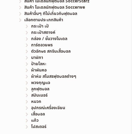
สินค้า โมเดลนักฟุตบอล SoccerStarz
สินค้า โมเดลนักฟุตบอล Soccerwe
สินค้าอื่นๆ ทีไม่เกี่ยวกับฟุตบอล
เลือกตามประเภทสินค้า
กระเป๋า เป้
กระเป๋าสตางค์
กล่อง / ชั้นวางโมเดล
การ์ดอวยพร
ตัวอักษร สกรีนเสื้อบอล
นาฬิกา
ป้ายโลหะ
ผ้าพันคอ
ผ้าห่ม สโมสรฟุตบอลต่างๆ
พวงกุญแจ
ลูกฟุตบอล
สปินเนอร์
หมวก
อุปกรณ์เครื่องเขียน
เสื้อบอล
แก้ว
โปสเตอร์