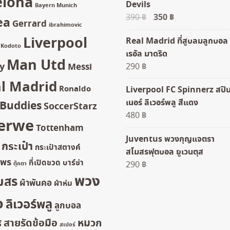
elona
Devils
Bayern Munich
Original
350
฿
Current
390
฿
ea
Gerrard
ibrahimovic
price
price
Liverpool
Real Madrid ที่สูบลมลูกบอล
was:
is:
Kodoto
เรอัล มาดริด
390 ฿.
350 ฿.
Man Utd
y
290
฿
Messi
l Madrid
Ronaldo
Liverpool FC Spinnerz สปิ
เนอร์ ลิเวอร์พลู สีแดง
rBuddies
SoccerStarz
480
฿
erwe
Tottenham
Juventus พวงกุญแจตรา
กระเป๋า
กระเป๋าสตางค์
สโมสรฟุตบอล ยูเวนตุส
ยพร
ที่เปิดขวด
บาร์ซ่า
290
฿
ตุ๊กตา
พวง
มสร
ผ้าพันคอ
ผ้าห่ม
จ
ลิเวอร์พลู
ลูกบอล
สายรัดข้อมือ
หมวก
์
สเปอร์