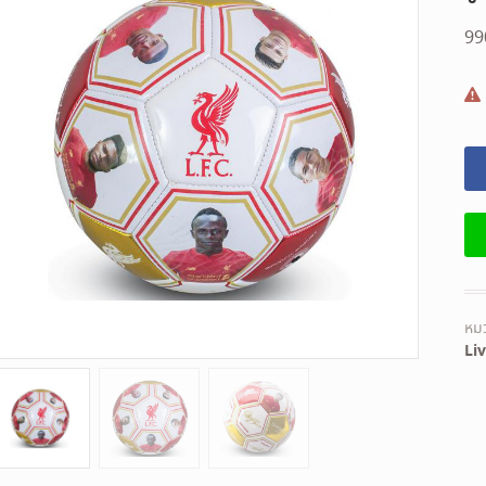
9
หมว
Li