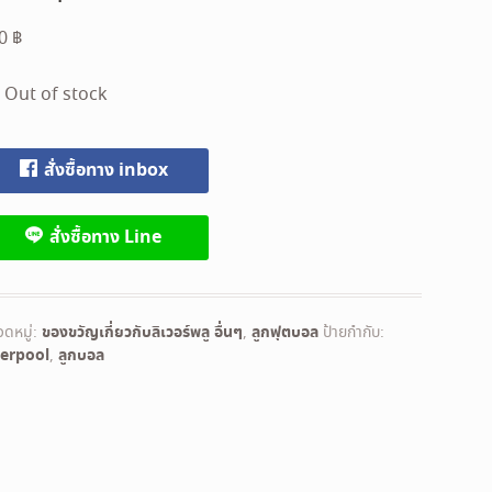
90
฿
Out of stock
สั่งซื้อทาง inbox
สั่งซื้อทาง Line
ดหมู่:
ของขวัญเกี่ยวกับลิเวอร์พลู อื่นๆ
,
ลูกฟุตบอล
ป้ายกำกับ:
verpool
,
ลูกบอล