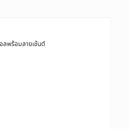
บอลพร้อมลายเซ้นต์