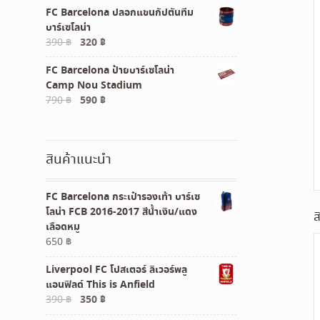
FC Barcelona ปลอกแขนกัปตันทีม
was:
is:
บาร์เซโลน่า
490 ฿.
230 ฿.
Original
Current
390
฿
320
฿
price
price
FC Barcelona ป้ายบาร์เซโลน่า
was:
is:
Camp Nou Stadium
390 ฿.
320 ฿.
Original
Current
790
฿
590
฿
price
price
was:
is:
790 ฿.
590 ฿.
สินค้าแนะนำ
FC Barcelona กระเป๋ารองเท้า บาร์เซ
โลน่า FCB 2016-2017 สีน้ำเงิน/แดง
ส
เลือดหมู
650
฿
Liverpool FC โปสเตอร์ ลิเวอร์พลู
แอนฟิลด์ This is Anfield
Original
Current
390
฿
350
฿
price
price