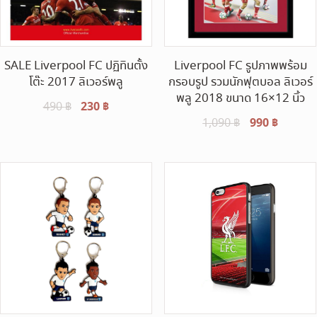
SALE Liverpool FC ปฏิทินตั้ง
Liverpool FC รูปภาพพร้อม
โต๊ะ 2017 ลิเวอร์พลู
กรอบรูป รวมนักฟุตบอล ลิเวอร์
พลู 2018 ขนาด 16×12 นิ้ว
Original
230
฿
Current
490
฿
Original
990
฿
Curren
1,090
฿
price
price
price
price
was:
is:
was:
is:
490 ฿.
230 ฿.
1,090 ฿.
990 ฿.