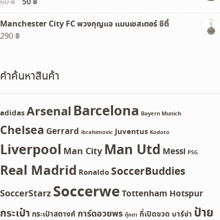
Original
50
฿
Current
60
฿
price
price
Manchester City FC พวงกุญแจ แมนเชสเตอร์ ซิตี้
was:
is:
290
฿
60 ฿.
50 ฿.
คำค้นหาสินค้า
Barcelona
Arsenal
adidas
Bayern Munich
Chelsea
Gerrard
Juventus
ibrahimovic
Kodoto
Liverpool
Man Utd
Man City
Messi
PSG
Real Madrid
SoccerBuddies
Ronaldo
Soccerwe
SoccerStarz
Tottenham Hotspur
ป้าย
กระเป๋า
การ์ดอวยพร
กระเป๋าสตางค์
ที่เปิดขวด
บาร์ซ่า
ตุ๊กตา