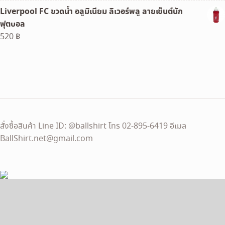
price
price
Liverpool FC ขวดน้ำ อลูมิเนียม ลิเวอร์พลู ลายเซ็นต์นัก
was:
is:
ฟุตบอล
120 ฿.
100 ฿.
520
฿
สั่งซื้อสินค้า Line ID: @ballshirt โทร 02-895-6419 อีเมล
BallShirt.net@gmail.com