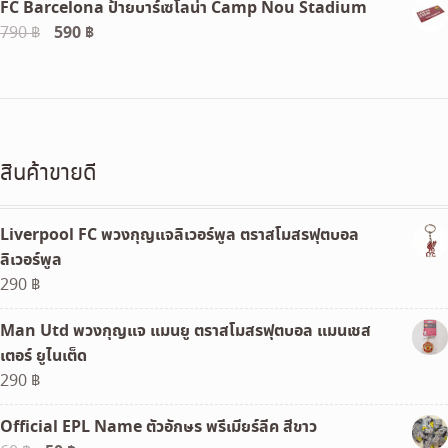
FC Barcelona ป้ายบาร์เซโลน่า Camp Nou Stadium
Original
590
฿
Current
790
฿
price
price
was:
is:
790 ฿.
590 ฿.
สินค้าขายดี
Liverpool FC พวงกุญแจลิเวอร์พูล ตราสโมสรฟุตบอล
ลิเวอร์พูล
290
฿
Man Utd พวงกุญแจ แมนยู ตราสโมสรฟุตบอล แมนเชส
เตอร์ ยูไนเต็ด
290
฿
Official EPL Name ตัวอักษร พรีเมียร์ลีค สีขาว