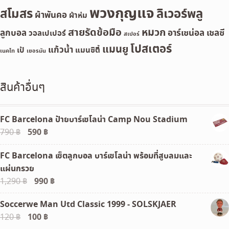
พวงกุญแจ
สโมสร
ลิเวอร์พลู
ผ้าพันคอ
ผ้าห่ม
สายรัดข้อมือ
หมวก
ลูกบอล
อาร์เซน่อล
เชลซี
วอลเปเปอร์
สเปอร์
โปสเตอร์
แมนยู
แก้วน้ำ
เป้
แมนซิตี้
เนคไท
เยอรมัน
สินค้าอื่นๆ
FC Barcelona ป้ายบาร์เซโลน่า Camp Nou Stadium
Original
590
฿
Current
790
฿
price
price
FC Barcelona เซ็ตลูกบอล บาร์เซโลน่า พร้อมที่สูบลมและ
was:
is:
แผ่นกรวย
790 ฿.
590 ฿.
Original
990
฿
Current
1,290
฿
price
price
Soccerwe Man Utd Classic 1999 - SOLSKJAER
was:
is:
Original
100
฿
Current
120
฿
1,290 ฿.
990 ฿.