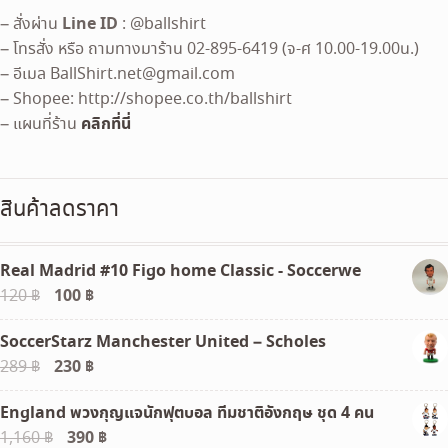
Line ID
– สั่งผ่าน
: @ballshirt
– โทรสั่ง หรือ ถามทางมาร้าน 02-895-6419 (จ-ศ 10.00-19.00น.)
– อีเมล
BallShirt.net@gmail.com
– Shopee: http://shopee.co.th/ballshirt
คลิกที่นี่
– แผนที่ร้าน
สินค้าลดราคา
Real Madrid #10 Figo home Classic - Soccerwe
Original
100
฿
Current
120
฿
price
price
SoccerStarz Manchester United – Scholes
was:
is:
Original
230
฿
Current
289
฿
120 ฿.
100 ฿.
price
price
England พวงกุญแจนักฟุตบอล ทีมชาติอังกฤษ ชุด 4 คน
was:
is:
Original
390
฿
Current
1,160
฿
289 ฿.
230 ฿.