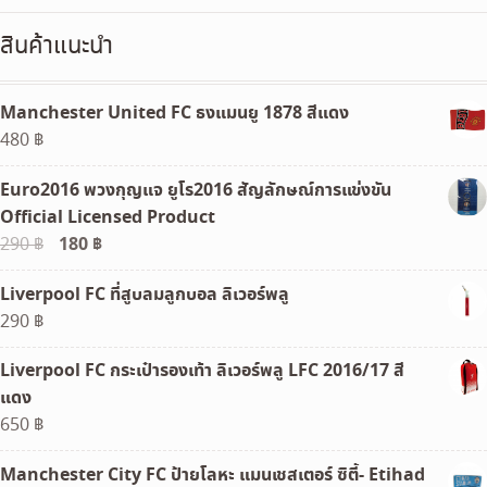
790 ฿.
590 ฿.
สินค้าแนะนำ
Manchester United FC ธงแมนยู 1878 สีแดง
480
฿
Euro2016 พวงกุญแจ ยูโร2016 สัญลักษณ์การแข่งขัน
Official Licensed Product
Original
180
฿
Current
290
฿
price
price
Liverpool FC ที่สูบลมลูกบอล ลิเวอร์พลู
was:
is:
290
฿
290 ฿.
180 ฿.
Liverpool FC กระเป๋ารองเท้า ลิเวอร์พลู LFC 2016/17 สี
แดง
650
฿
Manchester City FC ป้ายโลหะ แมนเชสเตอร์ ซิตี้- Etihad