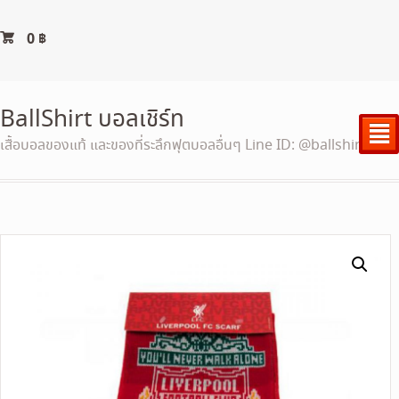
0
฿
BallShirt บอลเชิร์ท
²
เสื้อบอลของแท้ และของที่ระลึกฟุตบอลอื่นๆ Line ID: @ballshirt