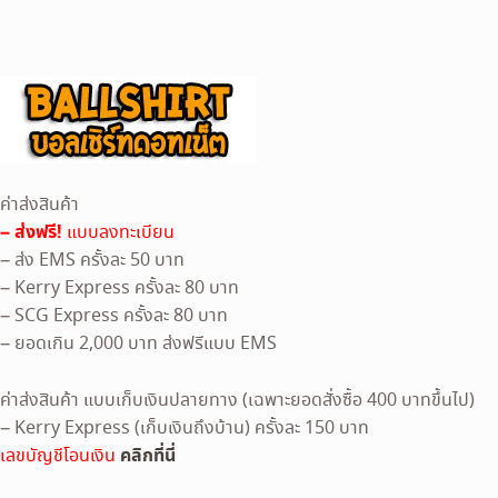
price
price
was:
is:
390 ฿.
350 ฿.
ค่าส่งสินค้า
– ส่งฟรี!
แบบลงทะเบียน
– ส่ง EMS ครั้งละ 50 บาท
– Kerry Express ครั้งละ 80 บาท
– SCG Express ครั้งละ 80 บาท
– ยอดเกิน 2,000 บาท ส่งฟรีแบบ EMS
ค่าส่งสินค้า แบบเก็บเงินปลายทาง (เฉพาะยอดสั่งซื้อ 400 บาทขึ้นไป)
– Kerry Express (เก็บเงินถึงบ้าน) ครั้งละ 150 บาท
คลิกที่นี่
เลขบัญชีโอนเงิน