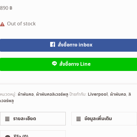
890
฿
Out of stock
สั่งซื้อทาง inbox
สั่งซื้อทาง Line
หมวดหมู่:
ผ้าพันคอ
,
ผ้าพันคอลิเวอร์พลู
ป้ายกำกับ:
Liverpool
,
ผ้าพันคอ
,
ลิ
เวอร์พลู
รายละเอียด
ข้อมูลเพิ่มเติม
รีวิว (0)