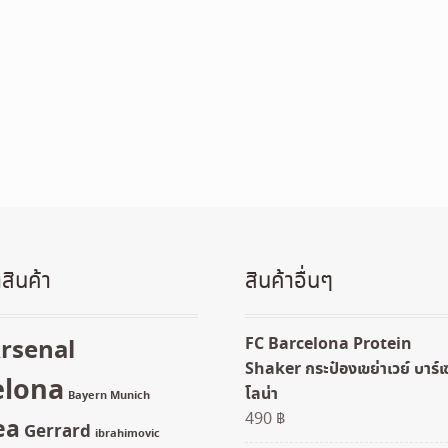
สินค้า
สินค้าอื่นๆ
FC Barcelona Protein
rsenal
Shaker กระป๋องเขย่าเวย์ บาร์เ
elona
โลน่า
Bayern Munich
490
฿
ea
Gerrard
ibrahimovic