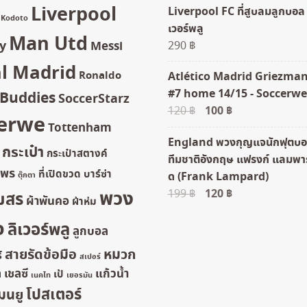
Liverpool
Liverpool FC ที่สูบลมลูกบอล 
Kodoto
เวอร์พลู
Man Utd
y
290
฿
Messi
l Madrid
Ronaldo
Atlético Madrid Griezma
#7 home 14/15 - Soccerwe
rBuddies
SoccerStarz
Original
100
฿
Current
120
฿
erwe
Tottenham
price
price
England พวงกุญแจนักฟุตบ
was:
is:
กระเป๋า
กระเป๋าสตางค์
ทีมชาติอังกฤษ แฟรงก์ แลมพาร
120 ฿.
100 ฿.
ยพร
ที่เปิดขวด
บาร์ซ่า
ด (Frank Lampard)
ตุ๊กตา
พวง
Original
120
฿
Current
199
฿
มสร
ผ้าพันคอ
ผ้าห่ม
price
price
จ
ลิเวอร์พลู
was:
is:
ลูกบอล
199 ฿.
120 ฿.
สายรัดข้อมือ
หมวก
์
สเปอร์
ล
เชลซี
แก้วน้ำ
เป้
เนคไท
เยอรมัน
โปสเตอร์
มนยู