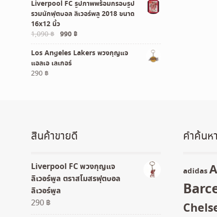
Liverpool FC รูปภาพพร้อมกรอบรูป
รวมนักฟุตบอล ลิเวอร์พลู 2018 ขนาด
16x12 นิ้ว
Original
Current
1,090
฿
990
฿
price
price
Los Angeles Lakers พวงกุญแจ
was:
is:
แอลเอ เลเกอร์
1,090 ฿.
990 ฿.
290
฿
สินค้าขายดี
คำค้นหา
Liverpool FC พวงกุญแจ
A
adidas
ลิเวอร์พูล ตราสโมสรฟุตบอล
Barc
ลิเวอร์พูล
290
฿
Chels