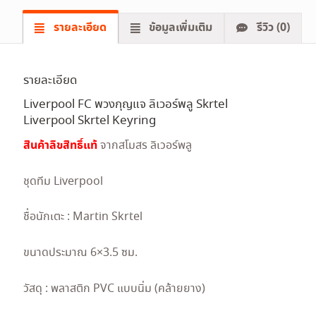
รายละเอียด
ข้อมูลเพิ่มเติม
รีวิว (0)
รายละเอียด
Liverpool FC พวงกุญแจ ลิเวอร์พลู Skrtel
Liverpool Skrtel Keyring
สินค้าลิขสิทธิ์แท้
จากสโมสร ลิเวอร์พลู
ชุดทีม Liverpool
ชื่อนักเตะ : Martin Skrtel
ขนาดประมาณ 6×3.5 ซม.
วัสดุ : พลาสติก PVC แบบนิ่ม (คล้ายยาง)