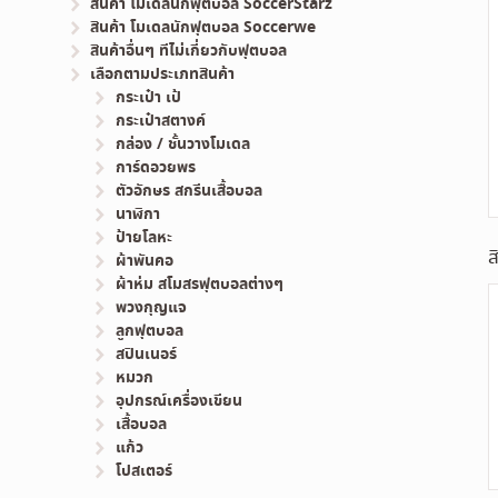
สินค้า โมเดลนักฟุตบอล SoccerStarz
สินค้า โมเดลนักฟุตบอล Soccerwe
สินค้าอื่นๆ ทีไม่เกี่ยวกับฟุตบอล
เลือกตามประเภทสินค้า
กระเป๋า เป้
กระเป๋าสตางค์
กล่อง / ชั้นวางโมเดล
การ์ดอวยพร
ตัวอักษร สกรีนเสื้อบอล
นาฬิกา
ป้ายโลหะ
ส
ผ้าพันคอ
ผ้าห่ม สโมสรฟุตบอลต่างๆ
พวงกุญแจ
ลูกฟุตบอล
สปินเนอร์
หมวก
อุปกรณ์เครื่องเขียน
เสื้อบอล
แก้ว
โปสเตอร์