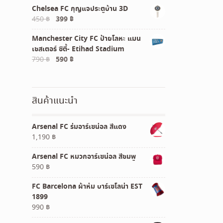
Chelsea FC กุญแจประตูบ้าน 3D
was:
is:
Original
Current
450
฿
399
฿
120 ฿.
100 ฿.
price
price
Manchester City FC ป้ายโลหะ แมน
was:
is:
เชสเตอร์ ซิตี้- Etihad Stadium
450 ฿.
399 ฿.
Original
Current
790
฿
590
฿
price
price
was:
is:
790 ฿.
590 ฿.
สินค้าแนะนำ
Arsenal FC ร่มอาร์เซน่อล สีแดง
1,190
฿
Arsenal FC หมวกอาร์เซน่อล สีชมพู
590
฿
FC Barcelona ผ้าห่ม บาร์เซโลน่า EST
1899
990
฿