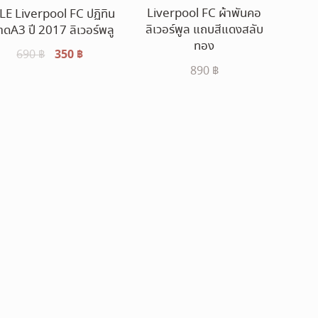
Liverpool FC ผ้าพันคอ
LE Liverpool FC ปฏิทิน
ลิเวอร์พูล แถบสีแดงสลับ
าดA3 ปี 2017 ลิเวอร์พลู
ทอง
Original
350
฿
Current
690
฿
890
฿
price
price
was:
is:
690 ฿.
350 ฿.