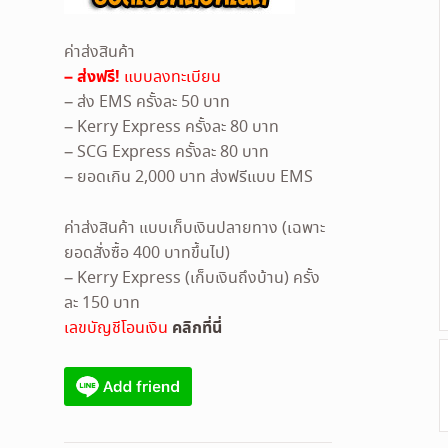
ค่าส่งสินค้า
– ส่งฟรี!
แบบลงทะเบียน
– ส่ง EMS ครั้งละ 50 บาท
– Kerry Express ครั้งละ 80 บาท
– SCG Express ครั้งละ 80 บาท
– ยอดเกิน 2,000 บาท ส่งฟรีแบบ EMS
ค่าส่งสินค้า แบบเก็บเงินปลายทาง (เฉพาะ
ยอดสั่งซื้อ 400 บาทขึ้นไป)
– Kerry Express (เก็บเงินถึงบ้าน) ครั้ง
ละ 150 บาท
คลิกที่นี่
เลขบัญชีโอนเงิน