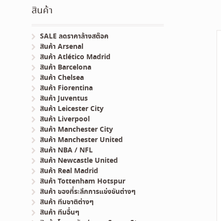
สินค้า
SALE ลดราคาล้างสต๊อค
สินค้า Arsenal
สินค้า Atlético Madrid
สินค้า Barcelona
สินค้า Chelsea
สินค้า Fiorentina
สินค้า Juventus
สินค้า Leicester City
สินค้า Liverpool
สินค้า Manchester City
สินค้า Manchester United
สินค้า NBA / NFL
สินค้า Newcastle United
สินค้า Real Madrid
สินค้า Tottenham Hotspur
สินค้า ของที่ระลึกการแข่งขันต่างๆ
สินค้า ทีมชาติต่างๆ
สินค้า ทีมอื่นๆ