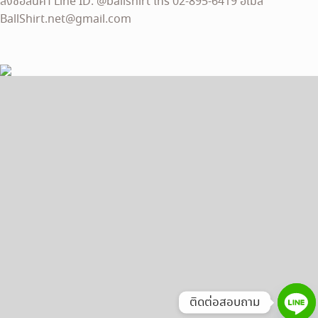
สั่งซื้อสินค้า Line ID: @ballshirt โทร 02-895-6419 อีเมล
BallShirt.net@gmail.com
ติดต่อสอบถาม