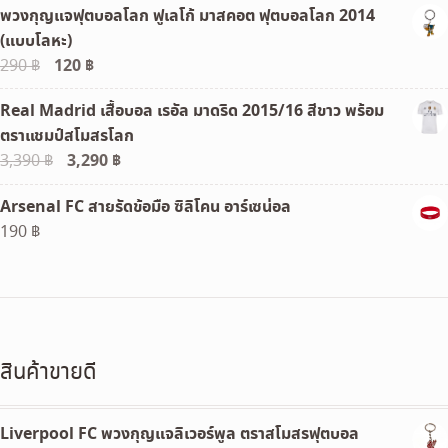
พวงกุญแจฟุตบอลโลก ฟูเลโก้ มาสคอต ฟุตบอลโลก 2014
was:
is:
(แบบโลหะ)
690 ฿.
350 ฿.
Original
120
฿
Current
290
฿
price
price
Real Madrid เสื้อบอล เรอัล มาดริด 2015/16 สีขาว พร้อม
was:
is:
ตราแชมป์สโมสรโลก
290 ฿.
120 ฿.
Original
3,290
฿
Current
3,390
฿
price
price
Arsenal FC สายรัดข้อมือ ซิลิโคน อาร์เซน่อล
was:
is:
190
฿
3,390 ฿.
3,290 ฿.
สินค้าขายดี
Liverpool FC พวงกุญแจลิเวอร์พูล ตราสโมสรฟุตบอล