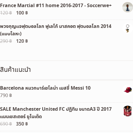
France Martial #11 home 2016-2017 - Soccerwe+
was:
is:
Original
100
฿
Current
120
฿
790 ฿.
590 ฿.
price
price
พวงกุญแจฟุตบอลโลก ฟูเลโก้ มาสคอต ฟุตบอลโลก 2014
was:
is:
(แบบโลหะ)
120 ฿.
100 ฿.
Original
120
฿
Current
290
฿
price
price
was:
is:
290 ฿.
120 ฿.
สินค้าแนะนำ
Barcelona หมวกบาร์เซโลน่า เมสซี่ Messi 10
790
฿
SALE Manchester United FC ปฏิทิน ขนาดA3 ปี 2017
แมนเชสเตอร์ ยูไนเต็ด
Original
350
฿
Current
690
฿
price
price