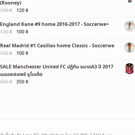
(Rooney)
Original
120
฿
Current
199
฿
price
price
England Kane #9 home 2016-2017 - Soccerwe+
was:
is:
Original
100
฿
Current
120
฿
199 ฿.
120 ฿.
price
price
Real Madrid #1 Casillas home Classic - Soccerwe
was:
is:
Original
100
฿
Current
120
฿
120 ฿.
100 ฿.
price
price
SALE Manchester United FC ปฏิทิน ขนาดA3 ปี 2017
was:
is:
แมนเชสเตอร์ ยูไนเต็ด
120 ฿.
100 ฿.
Original
350
฿
Current
690
฿
price
price
was:
is:
690 ฿.
350 ฿.