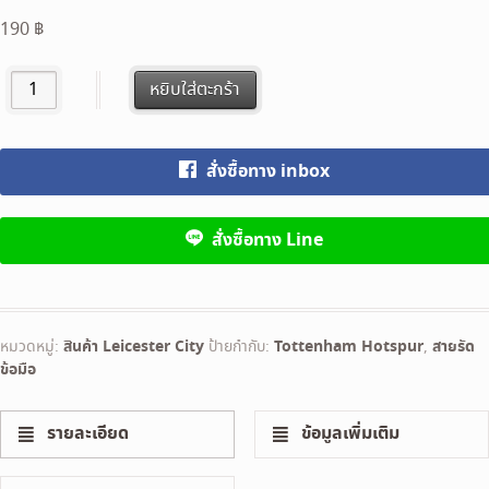
190
฿
Leicester City FC สายรัดข้อมือ ซิลิโคน เลสเตอร์ ซิตี้ quantity
หยิบใส่ตะกร้า
สั่งซื้อทาง inbox
สั่งซื้อทาง Line
หมวดหมู่:
สินค้า Leicester City
ป้ายกำกับ:
Tottenham Hotspur
,
สายรัด
ข้อมือ
รายละเอียด
ข้อมูลเพิ่มเติม