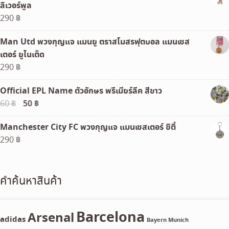
ลิเวอร์พูล
290
฿
Man Utd พวงกุญแจ แมนยู ตราสโมสรฟุตบอล แมนเชส
เตอร์ ยูไนเต็ด
290
฿
Official EPL Name ตัวอักษร พรีเมียร์ลีค สีขาว
Original
50
฿
Current
60
฿
price
price
Manchester City FC พวงกุญแจ แมนเชสเตอร์ ซิตี้
was:
is:
290
฿
60 ฿.
50 ฿.
คำค้นหาสินค้า
Barcelona
Arsenal
adidas
Bayern Munich