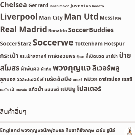
Chelsea
Gerrard
Juventus
ibrahimovic
Kodoto
Liverpool
Man Utd
Man City
Messi
PSG
Real Madrid
SoccerBuddies
Ronaldo
Soccerwe
SoccerStarz
Tottenham Hotspur
ป้าย
กระเป๋า
การ์ดอวยพร
กระเป๋าสตางค์
ที่เปิดขวด
บาร์ซ่า
ตุ๊กตา
พวงกุญแจ
สโมสร
ลิเวอร์พลู
ผ้าพันคอ
ผ้าห่ม
สายรัดข้อมือ
หมวก
ลูกบอล
อาร์เซน่อล
เชลซี
วอลเปเปอร์
สเปอร์
โปสเตอร์
แมนยู
แก้วน้ำ
เป้
แมนซิตี้
เนคไท
เยอรมัน
สินค้าอื่นๆ
England พวงกุญแจนักฟุตบอล ทีมชาติอังกฤษ เวย์น รูนีย์