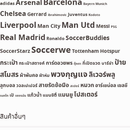
Barcelona
Arsenal
adidas
Bayern Munich
Chelsea
Gerrard
Juventus
ibrahimovic
Kodoto
Liverpool
Man Utd
Man City
Messi
PSG
Real Madrid
SoccerBuddies
Ronaldo
Soccerwe
SoccerStarz
Tottenham Hotspur
ป้าย
กระเป๋า
การ์ดอวยพร
กระเป๋าสตางค์
ที่เปิดขวด
บาร์ซ่า
ตุ๊กตา
พวงกุญแจ
สโมสร
ลิเวอร์พลู
ผ้าพันคอ
ผ้าห่ม
สายรัดข้อมือ
หมวก
ลูกบอล
อาร์เซน่อล
เชลซี
วอลเปเปอร์
สเปอร์
โปสเตอร์
แมนยู
แก้วน้ำ
เป้
แมนซิตี้
เนคไท
เยอรมัน
สินค้าอื่นๆ