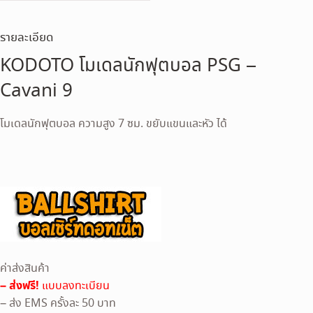
รายละเอียด
KODOTO โมเดลนักฟุตบอล PSG –
Cavani 9
โมเดลนักฟุตบอล ความสูง 7 ซม. ขยับแขนและหัว ได้
ค่าส่งสินค้า
– ส่งฟรี!
แบบลงทะเบียน
– ส่ง EMS ครั้งละ 50 บาท