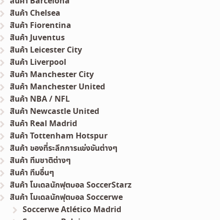
สินค้า Barcelona
สินค้า Chelsea
สินค้า Fiorentina
สินค้า Juventus
สินค้า Leicester City
สินค้า Liverpool
สินค้า Manchester City
สินค้า Manchester United
สินค้า NBA / NFL
สินค้า Newcastle United
สินค้า Real Madrid
สินค้า Tottenham Hotspur
สินค้า ของที่ระลึกการแข่งขันต่างๆ
สินค้า ทีมชาติต่างๆ
สินค้า ทีมอื่นๆ
สินค้า โมเดลนักฟุตบอล SoccerStarz
สินค้า โมเดลนักฟุตบอล Soccerwe
Soccerwe Atlético Madrid