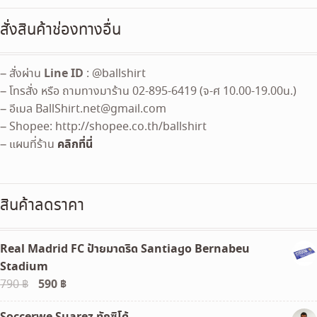
สั่งสินค้าช่องทางอื่น
Line ID
– สั่งผ่าน
: @ballshirt
– โทรสั่ง หรือ ถามทางมาร้าน 02-895-6419 (จ-ศ 10.00-19.00น.)
– อีเมล
BallShirt.net@gmail.com
– Shopee: http://shopee.co.th/ballshirt
คลิกที่นี่
– แผนที่ร้าน
สินค้าลดราคา
Real Madrid FC ป้ายมาดริด Santiago Bernabeu
Stadium
Original
590
฿
Current
790
฿
price
price
Soccerwe Suarez ทักซิโด้