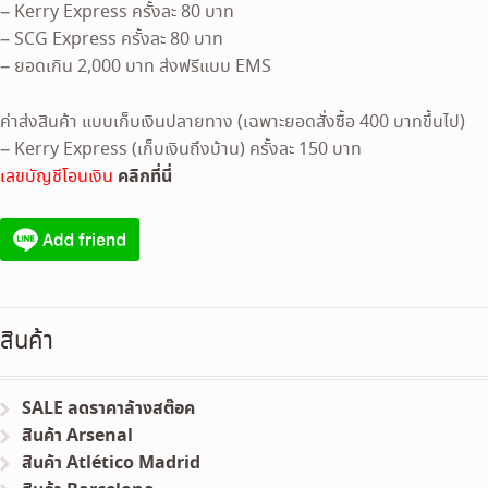
– Kerry Express ครั้งละ 80 บาท
– SCG Express ครั้งละ 80 บาท
– ยอดเกิน 2,000 บาท ส่งฟรีแบบ EMS
ค่าส่งสินค้า แบบเก็บเงินปลายทาง (เฉพาะยอดสั่งซื้อ 400 บาทขึ้นไป)
– Kerry Express (เก็บเงินถึงบ้าน) ครั้งละ 150 บาท
คลิกที่นี่
เลขบัญชีโอนเงิน
สินค้า
SALE ลดราคาล้างสต๊อค
สินค้า Arsenal
สินค้า Atlético Madrid