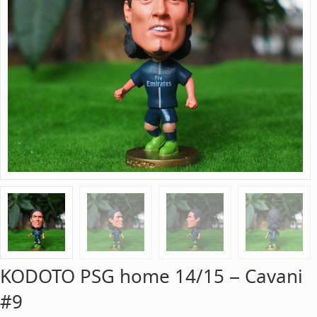
KODOTO PSG home 14/15 – Cavani
#9