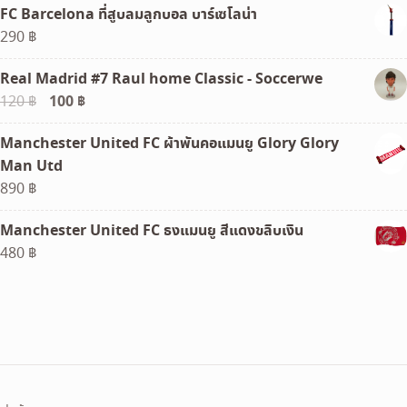
FC Barcelona ที่สูบลมลูกบอล บาร์เซโลน่า
290
฿
Real Madrid #7 Raul home Classic - Soccerwe
Original
100
฿
Current
120
฿
price
price
Manchester United FC ผ้าพันคอแมนยู Glory Glory
was:
is:
Man Utd
120 ฿.
100 ฿.
890
฿
Manchester United FC ธงแมนยู สีแดงขลิบเงิน
480
฿