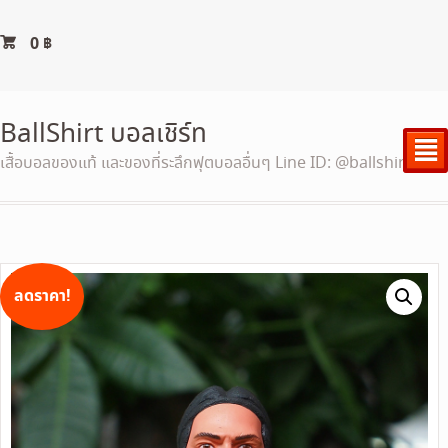
0
฿
BallShirt บอลเชิร์ท
²
เสื้อบอลของแท้ และของที่ระลึกฟุตบอลอื่นๆ Line ID: @ballshirt
ลดราคา!