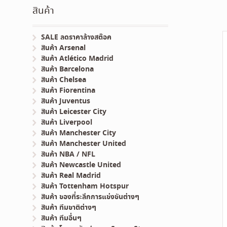
สินค้า
SALE ลดราคาล้างสต๊อค
สินค้า Arsenal
สินค้า Atlético Madrid
สินค้า Barcelona
สินค้า Chelsea
สินค้า Fiorentina
สินค้า Juventus
สินค้า Leicester City
สินค้า Liverpool
สินค้า Manchester City
สินค้า Manchester United
สินค้า NBA / NFL
สินค้า Newcastle United
สินค้า Real Madrid
สินค้า Tottenham Hotspur
สินค้า ของที่ระลึกการแข่งขันต่างๆ
สินค้า ทีมชาติต่างๆ
สินค้า ทีมอื่นๆ