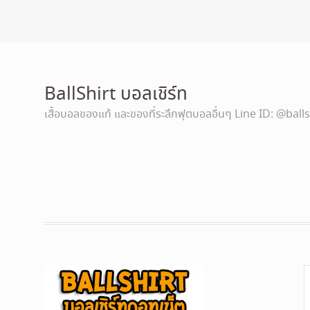
BallShirt บอลเชิร์ท
เสื้อบอลของแท้ และของที่ระลึกฟุตบอลอื่นๆ Line ID: @balls