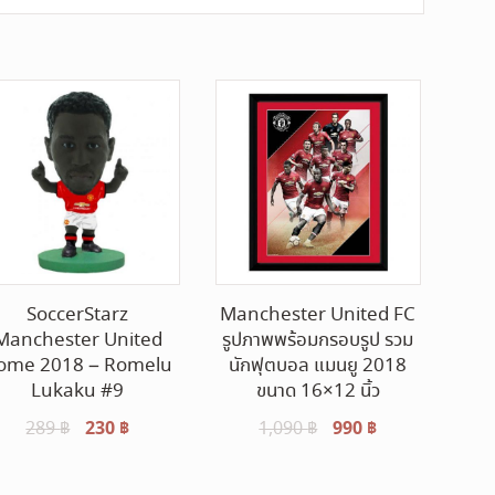
SoccerStarz
Manchester United FC
Manchester United
รูปภาพพร้อมกรอบรูป รวม
ome 2018 – Romelu
นักฟุตบอล แมนยู 2018
Lukaku #9
ขนาด 16×12 นิ้ว
Original
230
฿
Current
Original
990
฿
Current
289
฿
1,090
฿
price
price
price
price
was:
is:
was:
is: