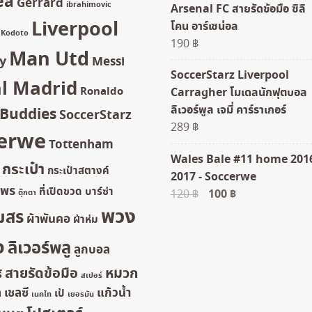
ea
Gerrard
ibrahimovic
Arsenal FC สายรัดข้อมือ ซิลิ
was:
is:
Liverpool
โคน อาร์เซน่อล
120 ฿.
100 ฿.
Kodoto
190
฿
Man Utd
y
Messi
SoccerStarz Liverpool
l Madrid
Ronaldo
Carragher โมเดลนักฟุตบอล
ลิเวอร์พูล เจมี่ คาร์ราเกอร์
rBuddies
SoccerStarz
289
฿
erwe
Tottenham
Wales Bale #11 home 201
กระเป๋า
กระเป๋าสตางค์
2017 - Soccerwe
ยพร
ที่เปิดขวด
บาร์ซ่า
Original
100
฿
Current
120
฿
ตุ๊กตา
พวง
price
price
มสร
ผ้าพันคอ
ผ้าห่ม
was:
is:
จ
ลิเวอร์พลู
120 ฿.
100 ฿.
ลูกบอล
สายรัดข้อมือ
หมวก
์
สเปอร์
ล
เชลซี
แก้วน้ำ
เป้
เนคไท
เยอรมัน