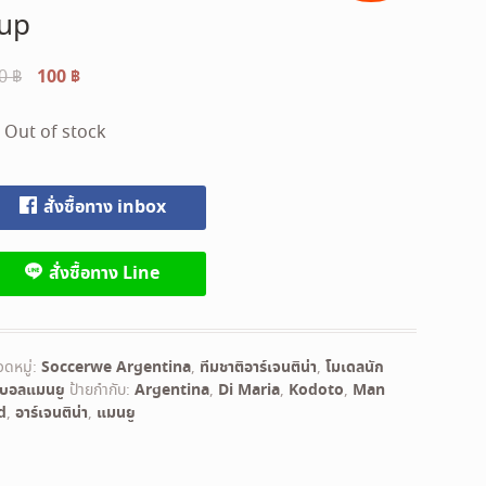
up
Original
100
฿
Current
20
฿
price
price
was:
is:
Out of stock
120 ฿.
100 ฿.
สั่งซื้อทาง inbox
สั่งซื้อทาง Line
ดหมู่:
Soccerwe Argentina
,
ทีมชาติอาร์เจนติน่า
,
โมเดลนัก
ตบอลแมนยู
ป้ายกำกับ:
Argentina
,
Di Maria
,
Kodoto
,
Man
d
,
อาร์เจนติน่า
,
แมนยู