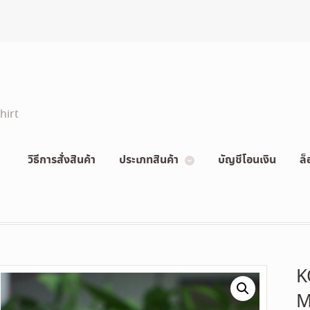
hirt
วิธีการสั่งสินค้า
ประเภทสินค้า
บัญชีโอนเงิน
ล็
K
M