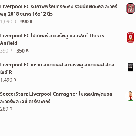
Liverpool FC รูปภาพพร้อมกรอบรูป รวมนักฟุตบอล ลิเวอร์
พลู 2018 ขนาด 16x12 นิ้ว
Original
990
฿
Current
1,090
฿
price
price
Liverpool FC โปสเตอร์ ลิเวอร์พลู แอนฟิลด์ This is
was:
is:
Anfield
1,090 ฿.
990 ฿.
Original
350
฿
Current
390
฿
price
price
Liverpool FC แหวน สแตนเลส ลิเวอร์พลู สแตนเลส สตีล
was:
is:
ไซส์ R
390 ฿.
350 ฿.
1,490
฿
SoccerStarz Liverpool Carragher โมเดลนักฟุตบอล
ลิเวอร์พูล เจมี่ คาร์ราเกอร์
289
฿