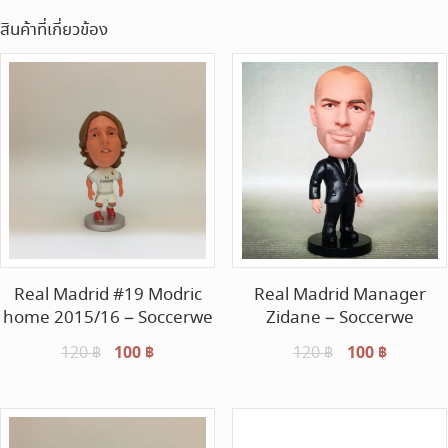
สินค้าที่เกี่ยวข้อง
Real Madrid #19 Modric
Real Madrid Manager
home 2015/16 – Soccerwe
Zidane – Soccerwe
Original
100
฿
Current
Original
100
฿
Current
120
฿
120
฿
price
price
price
price
was:
is:
was:
is:
120 ฿.
100 ฿.
120 ฿.
100 ฿.