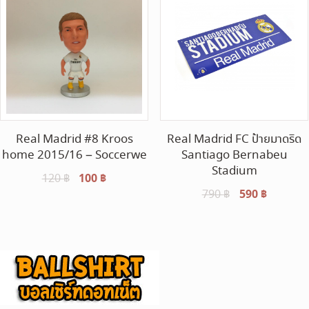
Real Madrid #8 Kroos
Real Madrid FC ป้ายมาดริด
home 2015/16 – Soccerwe
Santiago Bernabeu
Stadium
Original
100
฿
Current
120
฿
Original
590
฿
Current
790
฿
price
price
price
price
was:
is:
was:
is:
120 ฿.
100 ฿.
790 ฿.
590 ฿.