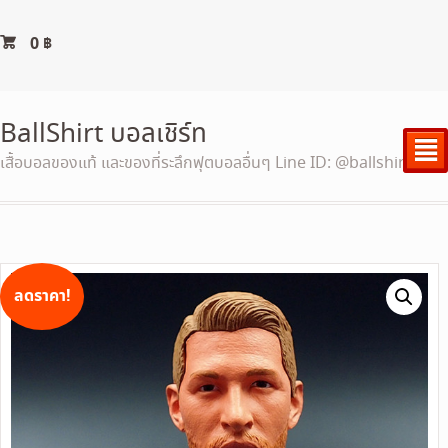
0
฿
BallShirt บอลเชิร์ท
²
เสื้อบอลของแท้ และของที่ระลึกฟุตบอลอื่นๆ Line ID: @ballshirt
ลดราคา!