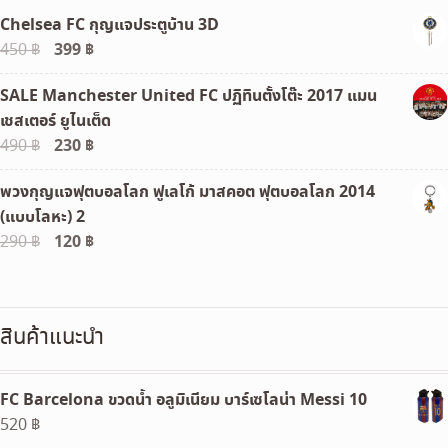
Chelsea FC กุญแจประตูบ้าน 3D
Original
399
฿
Current
450
฿
price
price
SALE Manchester United FC ปฏิทินตั้งโต๊ะ 2017 แมน
was:
is:
เชสเตอร์ ยูไนเต็ด
450 ฿.
399 ฿.
Original
230
฿
Current
490
฿
price
price
พวงกุญแจฟุตบอลโลก ฟูเลโก้ มาสคอต ฟุตบอลโลก 2014
was:
is:
(แบบโลหะ) 2
490 ฿.
230 ฿.
Original
120
฿
Current
290
฿
price
price
was:
is:
290 ฿.
120 ฿.
สินค้าแนะนำ
FC Barcelona ขวดน้ำ อลูมิเนียม บาร์เซโลน่า Messi 10
520
฿