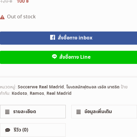
Original
100
฿
Current
120
฿
price
price
was:
is:
Out of stock
120 ฿.
100 ฿.
สั่งซื้อทาง inbox
สั่งซื้อทาง Line
หมวดหมู่:
Soccerwe Real Madrid
,
โมเดลนักฟุตบอล เรอัล มาดริด
ป้าย
กำกับ:
Kodoto
,
Ramos
,
Real Madrid
รายละเอียด
ข้อมูลเพิ่มเติม
รีวิว (0)