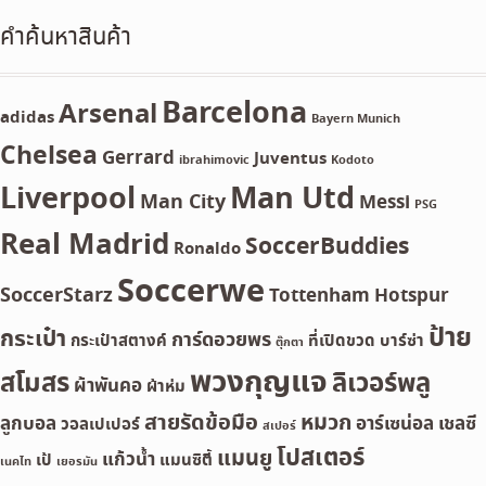
คำค้นหาสินค้า
Barcelona
Arsenal
adidas
Bayern Munich
Chelsea
Gerrard
Juventus
ibrahimovic
Kodoto
Liverpool
Man Utd
Man City
Messi
PSG
Real Madrid
SoccerBuddies
Ronaldo
Soccerwe
SoccerStarz
Tottenham Hotspur
ป้าย
กระเป๋า
การ์ดอวยพร
กระเป๋าสตางค์
ที่เปิดขวด
บาร์ซ่า
ตุ๊กตา
พวงกุญแจ
สโมสร
ลิเวอร์พลู
ผ้าพันคอ
ผ้าห่ม
สายรัดข้อมือ
หมวก
ลูกบอล
อาร์เซน่อล
เชลซี
วอลเปเปอร์
สเปอร์
โปสเตอร์
แมนยู
แก้วน้ำ
เป้
แมนซิตี้
เนคไท
เยอรมัน