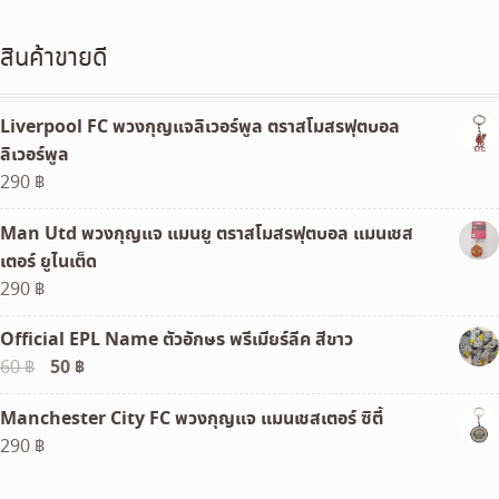
สินค้าขายดี
Liverpool FC พวงกุญแจลิเวอร์พูล ตราสโมสรฟุตบอล
ลิเวอร์พูล
290
฿
Man Utd พวงกุญแจ แมนยู ตราสโมสรฟุตบอล แมนเชส
เตอร์ ยูไนเต็ด
290
฿
Official EPL Name ตัวอักษร พรีเมียร์ลีค สีขาว
Original
50
฿
Current
60
฿
price
price
Manchester City FC พวงกุญแจ แมนเชสเตอร์ ซิตี้
was:
is:
290
฿
60 ฿.
50 ฿.