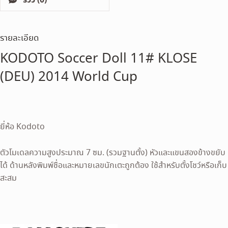
รายละเอียด
KODOTO Soccer Doll 11# KLOSE
(DEU) 2014 World Cup
ยี่ห้อ Kodoto
ตัวโมเดลความสูงประมาณ 7 ซม. (รวมฐานตั้ง) หัวและแขนสองข้างขยับ
ได้ ด้านหลังพิมพ์ชื่อและหมายเลขนักเตะถูกต้อง ใช้สำหรับตั้งโชว์หรือเก็บ
สะสม