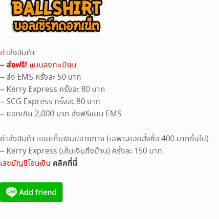
ค่าส่งสินค้า
– ส่งฟรี!
แบบลงทะเบียน
– ส่ง EMS ครั้งละ 50 บาท
– Kerry Express ครั้งละ 80 บาท
– SCG Express ครั้งละ 80 บาท
– ยอดเกิน 2,000 บาท ส่งฟรีแบบ EMS
ค่าส่งสินค้า แบบเก็บเงินปลายทาง (เฉพาะยอดสั่งซื้อ 400 บาทขึ้นไป)
– Kerry Express (เก็บเงินถึงบ้าน) ครั้งละ 150 บาท
คลิกที่นี่
เลขบัญชีโอนเงิน