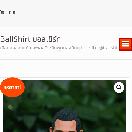
0
฿
BallShirt บอลเชิร์ท
²
เสื้อบอลของแท้ และของที่ระลึกฟุตบอลอื่นๆ Line ID: @ballshirt
ลดราคา!