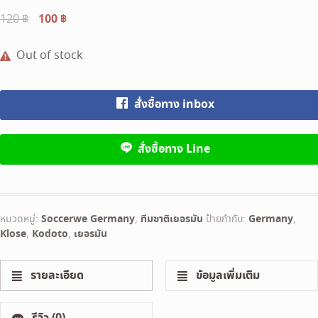
Original
100
฿
Current
120
฿
price
price
was:
is:
Out of stock
120 ฿.
100 ฿.
สั่งซื้อทาง inbox
สั่งซื้อทาง Line
หมวดหมู่:
Soccerwe Germany
,
ทีมชาติเยอรมัน
ป้ายกำกับ:
Germany
,
Klose
,
Kodoto
,
เยอรมัน
รายละเอียด
ข้อมูลเพิ่มเติม
รีวิว (0)