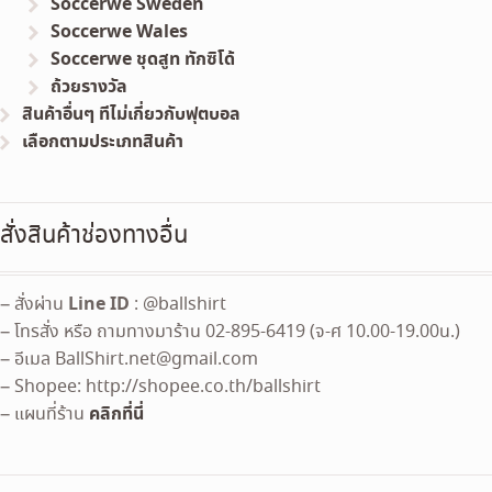
Soccerwe Sweden
Soccerwe Wales
Soccerwe ชุดสูท ทักซิโด้
ถ้วยรางวัล
สินค้าอื่นๆ ทีไม่เกี่ยวกับฟุตบอล
เลือกตามประเภทสินค้า
สั่งสินค้าช่องทางอื่น
Line ID
– สั่งผ่าน
: @ballshirt
– โทรสั่ง หรือ ถามทางมาร้าน 02-895-6419 (จ-ศ 10.00-19.00น.)
– อีเมล
BallShirt.net@gmail.com
– Shopee: http://shopee.co.th/ballshirt
คลิกที่นี่
– แผนที่ร้าน