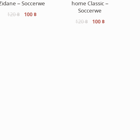
Zidane – Soccerwe
home Classic –
Soccerwe
Original
100
฿
Current
120
฿
Original
100
฿
Current
120
฿
price
price
price
price
was:
is:
was:
is:
120 ฿.
100 ฿.
120 ฿.
100 ฿.