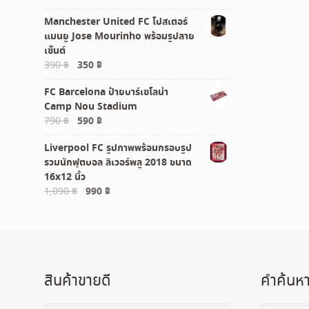
range:
Manchester United FC โปสเตอร์
180 ฿
แมนยู Jose Mourinho พร้อมรูปลาย
through
เซ็นต์
350 ฿
Original
Current
390
฿
350
฿
price
price
FC Barcelona ป้ายบาร์เซโลน่า
was:
is:
Camp Nou Stadium
390 ฿.
350 ฿.
Original
Current
790
฿
590
฿
price
price
Liverpool FC รูปภาพพร้อมกรอบรูป
was:
is:
รวมนักฟุตบอล ลิเวอร์พลู 2018 ขนาด
790 ฿.
590 ฿.
16x12 นิ้ว
Original
Current
1,090
฿
990
฿
price
price
was:
is:
1,090 ฿.
990 ฿.
สินค้าขายดี
คำค้นหา