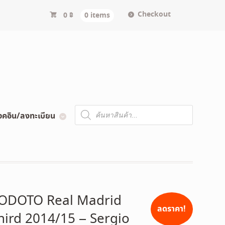
Checkout
0
฿
0 items
Products
อคอิน/ลงทะเบียน
search
ODOTO Real Madrid
ลดราคา!
hird 2014/15 – Sergio