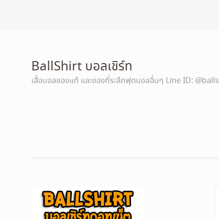
BallShirt บอลเชิร์ท
เสื้อบอลของแท้ และของที่ระลึกฟุตบอลอื่นๆ Line ID: @balls