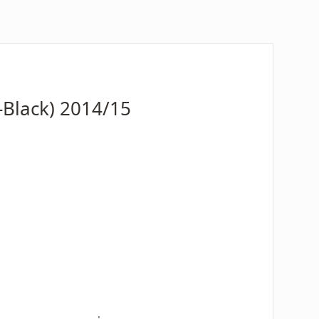
Black) 2014/15