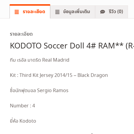
รายละเอียด
ข้อมูลเพิ่มเติม
รีวิว (0)
รายละเอียด
KODOTO Soccer Doll 4# RAM** (R-
ทีม เรอัล มาดริด Real Madrid
Kit : Third Kit Jersey 2014/15 – Black Dragon
ชื่อนักฟุตบอล Sergio Ramos
Number : 4
ยี่ห้อ Kodoto