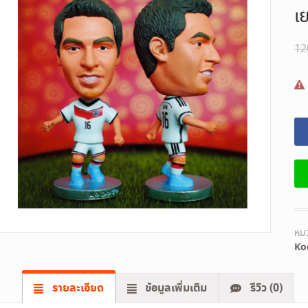
เ
1
หมว
Ko
รายละเอียด
ข้อมูลเพิ่มเติม
รีวิว (0)