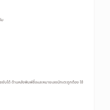
์ม
ับได้ ด้านหลังพิมพ์ชื่อและหมายเลขนักเตะถูกต้อง ใช้