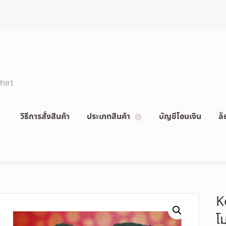
hirt
วิธีการสั่งสินค้า
ประเภทสินค้า
บัญชีโอนเงิน
ล็
K
โ