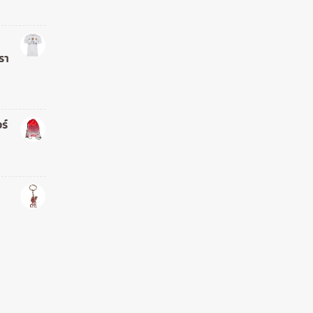
รา
ร์