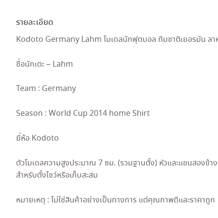
รายละเอียด
Kodoto Germany Lahm โมเดลนักฟุตบอล ทีมชาติเยอรมัน ลาห
ชื่อนักเตะ – Lahm
Team : Germany
Season : World Cup 2014 home Shirt
ยี่ห้อ Kodoto
ตัวโมเดลความสูงประมาณ 7 ซม. (รวมฐานตั้ง) หัวและแขนสองข้างขย
สำหรับตั้งโชว์หรือเก็บสะสม
หมายเหตุ : ไม่ใช่สินค้าอย่างเป็นทางการ แต่คุณภาพดีและราคาถูก