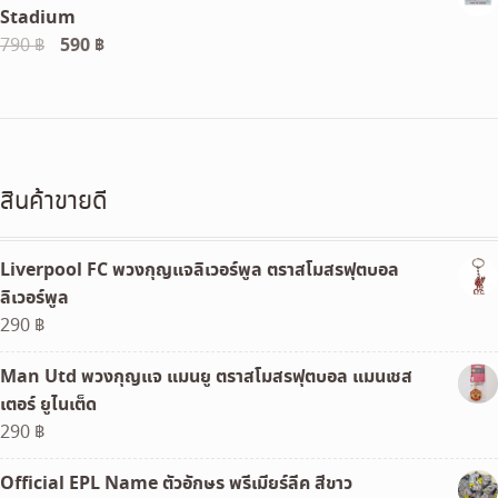
Stadium
490 ฿.
230 ฿.
Original
590
฿
Current
790
฿
price
price
was:
is:
790 ฿.
590 ฿.
สินค้าขายดี
Liverpool FC พวงกุญแจลิเวอร์พูล ตราสโมสรฟุตบอล
ลิเวอร์พูล
290
฿
Man Utd พวงกุญแจ แมนยู ตราสโมสรฟุตบอล แมนเชส
เตอร์ ยูไนเต็ด
290
฿
Official EPL Name ตัวอักษร พรีเมียร์ลีค สีขาว