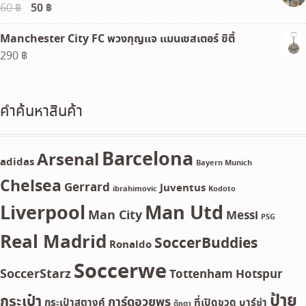
Original
50
฿
Current
60
฿
price
price
Manchester City FC พวงกุญแจ แมนเชสเตอร์ ซิตี้
was:
is:
290
฿
60 ฿.
50 ฿.
คำค้นหาสินค้า
Barcelona
Arsenal
adidas
Bayern Munich
Chelsea
Gerrard
Juventus
ibrahimovic
Kodoto
Liverpool
Man Utd
Man City
Messi
PSG
Real Madrid
SoccerBuddies
Ronaldo
Soccerwe
SoccerStarz
Tottenham Hotspur
ป้าย
กระเป๋า
การ์ดอวยพร
กระเป๋าสตางค์
ที่เปิดขวด
บาร์ซ่า
ตุ๊กตา