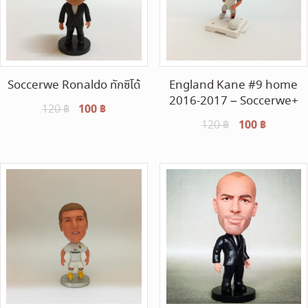
Soccerwe Ronaldo ทักซิโด้
England Kane #9 home
2016-2017 – Soccerwe+
Original
100
฿
Current
120
฿
Original
100
฿
Current
120
฿
price
price
price
price
was:
is:
was:
is:
120 ฿.
100 ฿.
120 ฿.
100 ฿.