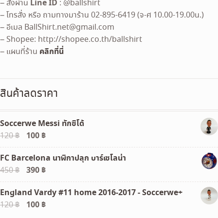
Line ID
– สั่งผ่าน
: @ballshirt
– โทรสั่ง หรือ ถามทางมาร้าน 02-895-6419 (จ-ศ 10.00-19.00น.)
– อีเมล
BallShirt.net@gmail.com
– Shopee: http://shopee.co.th/ballshirt
คลิกที่นี่
– แผนที่ร้าน
สินค้าลดราคา
Soccerwe Messi ทักซิโด้
Original
100
฿
Current
120
฿
price
price
FC Barcelona นาฬิกาปลุก บาร์เซโลน่า
was:
is:
Original
390
฿
Current
450
฿
120 ฿.
100 ฿.
price
price
England Vardy #11 home 2016-2017 - Soccerwe+
was:
is:
Original
100
฿
Current
120
฿
450 ฿.
390 ฿.
price
price