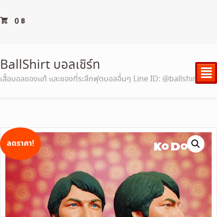
0
฿
BallShirt บอลเชิร์ท
²
เสื้อบอลของแท้ และของที่ระลึกฟุตบอลอื่นๆ Line ID: @ballshirt
ลดราคา!