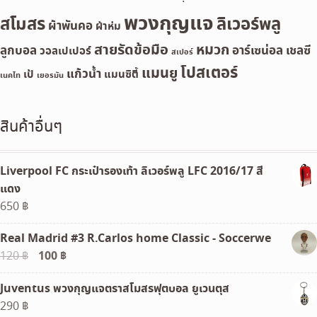
พวงกุญแจ
สโมสร
ลิเวอร์พลู
ผ้าพันคอ
ผ้าห่ม
สายรัดข้อมือ
หมวก
ลูกบอล
อาร์เซน่อล
เชลซี
วอลเปเปอร์
สเปอร์
โปสเตอร์
แมนยู
แก้วน้ำ
เป้
แมนซิตี้
เนคไท
เยอรมัน
สินค้าอื่นๆ
Liverpool FC กระเป๋ารองเท้า ลิเวอร์พลู LFC 2016/17 สี
แดง
650
฿
Real Madrid #3 R.Carlos home Classic - Soccerwe
Original
100
฿
Current
120
฿
price
price
Juventus พวงกุญแจตราสโมสรฟุตบอล ยูเวนตุส
was:
is:
290
฿
120 ฿.
100 ฿.