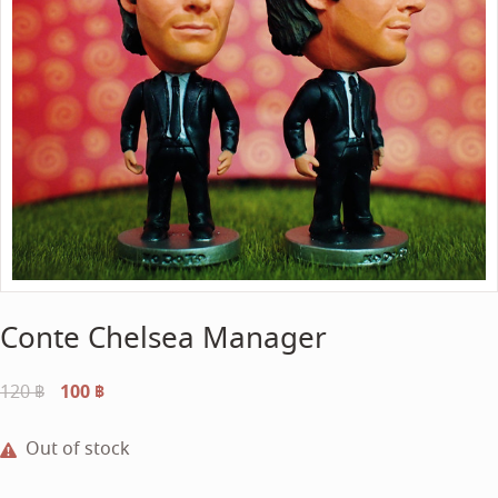
Conte Chelsea Manager
Original
100
฿
Current
120
฿
price
price
was:
is:
Out of stock
120 ฿.
100 ฿.