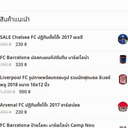
was:
is:
120 ฿.
100 ฿.
สินค้าแนะนำ
SALE Chelsea FC ปฏิทินตั้งโต๊ะ 2017 เชลซี
Original
230
฿
Current
490
฿
price
price
FC Barcelona ปลอกแขนกัปตันทีม บาร์เซโลน่า
was:
is:
Original
320
฿
Current
390
฿
490 ฿.
230 ฿.
price
price
Liverpool FC รูปภาพพร้อมกรอบรูป รวมนักฟุตบอล ลิเวอร์
was:
is:
พลู 2018 ขนาด 16x12 นิ้ว
390 ฿.
320 ฿.
Original
990
฿
Current
1,090
฿
price
price
Arsenal FC ปฏิทินตั้งโต๊ะ 2017 อาร์เซน่อล
was:
is:
Original
230
฿
Current
490
฿
1,090 ฿.
990 ฿.
price
price
FC Barcelona ป้ายโลหะ บาร์เซโลน่า Camp Nou
was:
is: