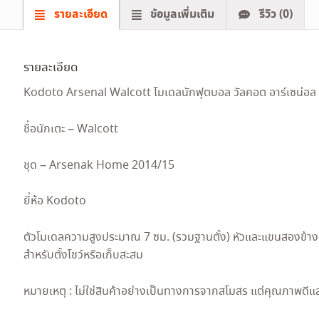
รายละเอียด
ข้อมูลเพิ่มเติม
รีวิว (0)
รายละเอียด
Kodoto Arsenal Walcott โมเดลนักฟุตบอล วัลคอต อาร์เซน่อ
ชื่อนักเตะ – Walcott
ชุด – Arsenak Home 2014/15
ยี่ห้อ Kodoto
ตัวโมเดลความสูงประมาณ 7 ซม. (รวมฐานตั้ง) หัวและแขนสองข้างขย
สำหรับตั้งโชว์หรือเก็บสะสม
หมายเหตุ : ไม่ใช่สินค้าอย่างเป็นทางการจากสโมสร แต่คุณภาพดีแ