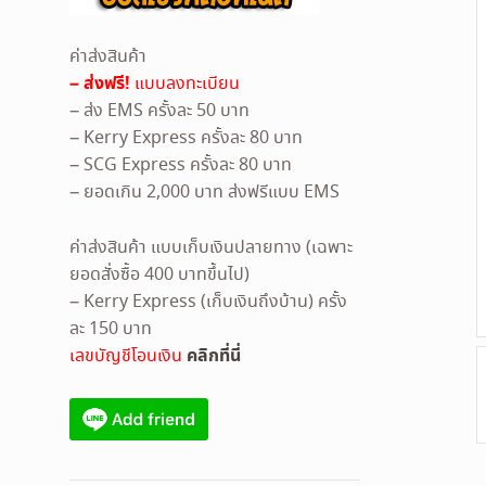
ค่าส่งสินค้า
– ส่งฟรี!
แบบลงทะเบียน
– ส่ง EMS ครั้งละ 50 บาท
– Kerry Express ครั้งละ 80 บาท
– SCG Express ครั้งละ 80 บาท
– ยอดเกิน 2,000 บาท ส่งฟรีแบบ EMS
ค่าส่งสินค้า แบบเก็บเงินปลายทาง (เฉพาะ
ยอดสั่งซื้อ 400 บาทขึ้นไป)
– Kerry Express (เก็บเงินถึงบ้าน) ครั้ง
ละ 150 บาท
คลิกที่นี่
เลขบัญชีโอนเงิน