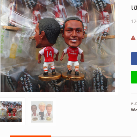
เ
1
หมว
Wa