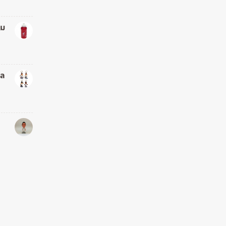
ยม
อล