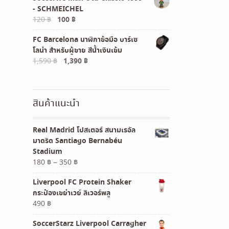
- SCHMEICHEL
120 ฿.
100 ฿.
Original
Current
120
฿
100
฿
price
price
FC Barcelona นาฬิกาข้อมือ บาร์เซ
was:
is:
โลน่า สำหรับผู้ชาย สีน้ำเงินเข้ม
120 ฿.
100 ฿.
Original
Current
1,590
฿
1,390
฿
price
price
was:
is:
1,590 ฿.
1,390 ฿.
สินค้าแนะนำ
Real Madrid โปสเตอร์ สนามเรอัล
มาดริด Santiago Bernabéu
Stadium
Price
180
฿
–
350
฿
range:
Liverpool FC Protein Shaker
180 ฿
กระป๋องเขย่าเวย์ ลิเวอร์พลู
through
490
฿
350 ฿
SoccerStarz Liverpool Carragher