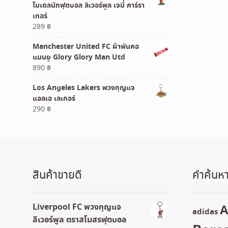
โมเดลนักฟุตบอล ลิเวอร์พูล เจมี่ คาร์รา
เกอร์
289
฿
Manchester United FC ผ้าพันคอ
แมนยู Glory Glory Man Utd
890
฿
Los Angeles Lakers พวงกุญแจ
แอลเอ เลเกอร์
290
฿
สินค้าขายดี
คำค้นหา
Liverpool FC พวงกุญแจ
A
adidas
ลิเวอร์พูล ตราสโมสรฟุตบอล