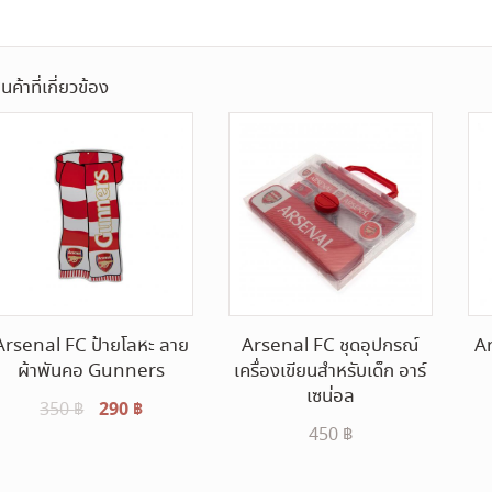
ินค้าที่เกี่ยวข้อง
Arsenal FC ป้ายโลหะ ลาย
Arsenal FC ชุดอุปกรณ์
Ar
ผ้าพันคอ Gunners
เครื่องเขียนสำหรับเด็ก อาร์
เซน่อล
Original
290
฿
Current
350
฿
450
฿
price
price
was:
is:
350 ฿.
290 ฿.