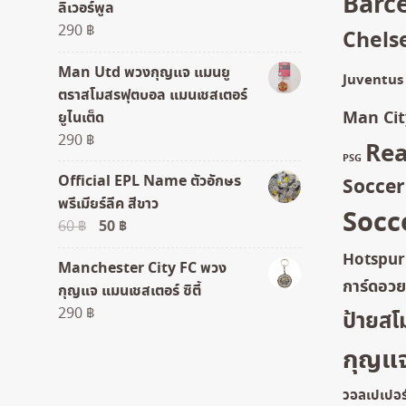
Barc
ลิเวอร์พูล
290
฿
Chels
Man Utd พวงกุญแจ แมนยู
Juventus
ตราสโมสรฟุตบอล แมนเชสเตอร์
Man Cit
ยูไนเต็ด
290
฿
Rea
PSG
Official EPL Name ตัวอักษร
Socce
พรีเมียร์ลีค สีขาว
Socc
Original
50
฿
Current
60
฿
price
price
Hotspur
Manchester City FC พวง
was:
is:
การ์ดอว
กุญแจ แมนเชสเตอร์ ซิตี้
60 ฿.
50 ฿.
290
฿
ป้ายสโ
กุญแ
วอลเปเปอร