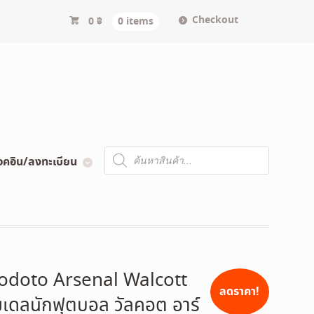
Checkout
0
฿
0 items
Products
อคอิน/ลงทะเบียน
search
odoto Arsenal Walcott
ลดราคา!
มเดลนักฟุตบอล วัลคอต อาร์