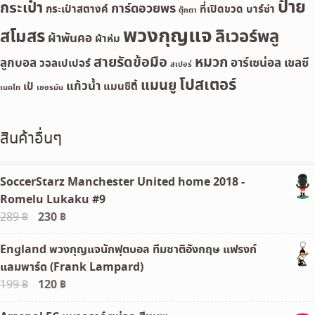
ป้าย
กระเป๋า
การ์ดอวยพร
กระเป๋าสตางค์
ที่เปิดขวด
บาร์ซ่า
ตุ๊กตา
พวงกุญแจ
สโมสร
ลิเวอร์พลู
ผ้าพันคอ
ผ้าห่ม
สายรัดข้อมือ
หมวก
ลูกบอล
อาร์เซน่อล
เชลซี
วอลเปเปอร์
สเปอร์
โปสเตอร์
แมนยู
แก้วน้ำ
เป้
แมนซิตี้
เนคไท
เยอรมัน
สินค้าอื่นๆ
SoccerStarz Manchester United home 2018 -
Romelu Lukaku #9
Original
230
฿
Current
289
฿
price
price
England พวงกุญแจนักฟุตบอล ทีมชาติอังกฤษ แฟรงก์
was:
is:
แลมพาร์ด (Frank Lampard)
289 ฿.
230 ฿.
Original
120
฿
Current
199
฿
price
price