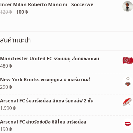
Inter Milan Roberto Mancini - Soccerwe
was:
is:
Original
100
฿
Current
120
฿
120 ฿.
100 ฿.
price
price
was:
is:
120 ฿.
100 ฿.
สินค้าแนะนำ
Manchester United FC ธงแมนยู สีแดงขลิบเงิน
480
฿
New York Knicks พวงกุญแจ นิวยอร์ค นิคส์
290
฿
Arsenal FC ร่มอาร์เซน่อล สีแดง ร่มกอล์ฟ 2 ชั้น
1,990
฿
Arsenal FC สายรัดข้อมือ ซิลิโคน อาร์เซน่อล
190
฿