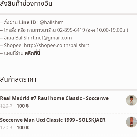
สั่งสินค้าช่องทางอื่น
Line ID
– สั่งผ่าน
: @ballshirt
– โทรสั่ง หรือ ถามทางมาร้าน 02-895-6419 (จ-ศ 10.00-19.00น.)
– อีเมล
BallShirt.net@gmail.com
– Shopee: http://shopee.co.th/ballshirt
คลิกที่นี่
– แผนที่ร้าน
สินค้าลดราคา
Real Madrid #7 Raul home Classic - Soccerwe
Original
100
฿
Current
120
฿
price
price
Soccerwe Man Utd Classic 1999 - SOLSKJAER
was:
is:
Original
100
฿
Current
120
฿
120 ฿.
100 ฿.
price
price