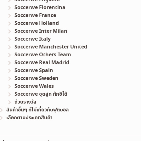
Soccerwe Fiorentina
Soccerwe France
Soccerwe Holland
Soccerwe Inter Milan
Soccerwe Italy
Soccerwe Manchester United
Soccerwe Others Team
Soccerwe Real Madrid
Soccerwe Spain
Soccerwe Sweden
Soccerwe Wales
Soccerwe ชุดสูท ทักซิโด้
ถ้วยรางวัล
สินค้าอื่นๆ ทีไม่เกี่ยวกับฟุตบอล
เลือกตามประเภทสินค้า