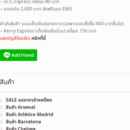
– SCG Express ครั้งละ 80 บาท
– ยอดเกิน 2,000 บาท ส่งฟรีแบบ EMS
ค่าส่งสินค้า แบบเก็บเงินปลายทาง (เฉพาะยอดสั่งซื้อ 400 บาทขึ้นไป)
– Kerry Express (เก็บเงินถึงบ้าน) ครั้งละ 150 บาท
คลิกที่นี่
เลขบัญชีโอนเงิน
สินค้า
SALE ลดราคาล้างสต๊อค
สินค้า Arsenal
สินค้า Atlético Madrid
สินค้า Barcelona
สินค้า Chelsea