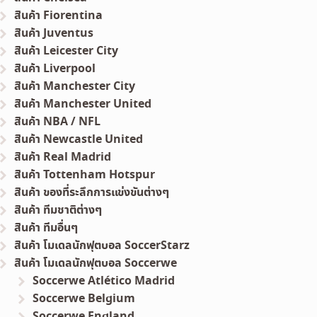
สินค้า Fiorentina
สินค้า Juventus
สินค้า Leicester City
สินค้า Liverpool
สินค้า Manchester City
สินค้า Manchester United
สินค้า NBA / NFL
สินค้า Newcastle United
สินค้า Real Madrid
สินค้า Tottenham Hotspur
สินค้า ของที่ระลึกการแข่งขันต่างๆ
สินค้า ทีมชาติต่างๆ
สินค้า ทีมอื่นๆ
สินค้า โมเดลนักฟุตบอล SoccerStarz
สินค้า โมเดลนักฟุตบอล Soccerwe
Soccerwe Atlético Madrid
Soccerwe Belgium
Soccerwe England