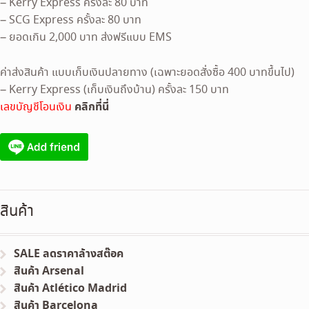
– Kerry Express ครั้งละ 80 บาท
– SCG Express ครั้งละ 80 บาท
– ยอดเกิน 2,000 บาท ส่งฟรีแบบ EMS
ค่าส่งสินค้า แบบเก็บเงินปลายทาง (เฉพาะยอดสั่งซื้อ 400 บาทขึ้นไป)
– Kerry Express (เก็บเงินถึงบ้าน) ครั้งละ 150 บาท
คลิกที่นี่
เลขบัญชีโอนเงิน
สินค้า
SALE ลดราคาล้างสต๊อค
สินค้า Arsenal
สินค้า Atlético Madrid
สินค้า Barcelona