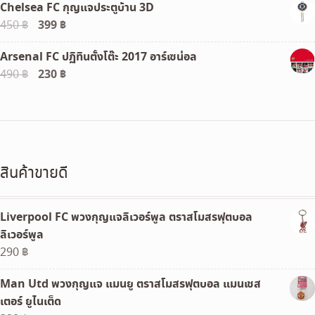
Chelsea FC กุญแจประตูบ้าน 3D
Original
399
฿
Current
450
฿
price
price
Arsenal FC ปฏิทินตั้งโต๊ะ 2017 อาร์เซน่อล
was:
is:
Original
230
฿
Current
490
฿
450 ฿.
399 ฿.
price
price
was:
is:
490 ฿.
230 ฿.
สินค้าขายดี
Liverpool FC พวงกุญแจลิเวอร์พูล ตราสโมสรฟุตบอล
ลิเวอร์พูล
290
฿
Man Utd พวงกุญแจ แมนยู ตราสโมสรฟุตบอล แมนเชส
เตอร์ ยูไนเต็ด