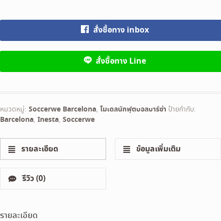
120 ฿.
100 ฿.
สั่งซื้อทาง inbox
สั่งซื้อทาง Line
หมวดหมู่:
Soccerwe Barcelona
,
โมเดลนักฟุตบอลบาร์ซ่า
ป้ายกำกับ:
Barcelona
,
Inesta
,
Soccerwe
รายละเอียด
ข้อมูลเพิ่มเติม
รีวิว (0)
รายละเอียด