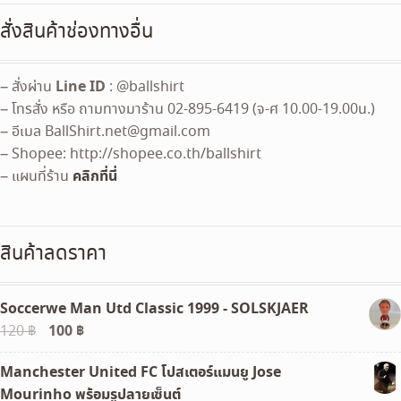
สั่งสินค้าช่องทางอื่น
Line ID
– สั่งผ่าน
: @ballshirt
– โทรสั่ง หรือ ถามทางมาร้าน 02-895-6419 (จ-ศ 10.00-19.00น.)
– อีเมล
BallShirt.net@gmail.com
– Shopee: http://shopee.co.th/ballshirt
คลิกที่นี่
– แผนที่ร้าน
สินค้าลดราคา
Soccerwe Man Utd Classic 1999 - SOLSKJAER
Original
100
฿
Current
120
฿
price
price
Manchester United FC โปสเตอร์แมนยู Jose
was:
is:
Mourinho พร้อมรูปลายเซ็นต์
120 ฿.
100 ฿.