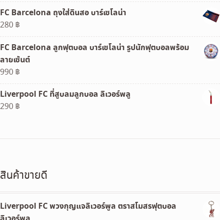
price
price
FC Barcelona ถุงใส่ดินสอ บาร์เซโลน่า
was:
is:
280
฿
350 ฿.
290 ฿.
FC Barcelona ลูกฟุตบอล บาร์เซโลน่า รูปนักฟุตบอลพร้อม
ลายเซ้นต์
990
฿
Liverpool FC ที่สูบลมลูกบอล ลิเวอร์พลู
290
฿
สินค้าขายดี
Liverpool FC พวงกุญแจลิเวอร์พูล ตราสโมสรฟุตบอล
ลิเวอร์พูล