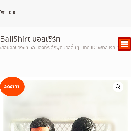
0
฿
BallShirt บอลเชิร์ท
²
เสื้อบอลของแท้ และของที่ระลึกฟุตบอลอื่นๆ Line ID: @ballshirt
ลดราคา!