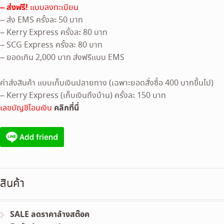
– ส่งฟรี!
แบบลงทะเบียน
– ส่ง EMS ครั้งละ 50 บาท
– Kerry Express ครั้งละ 80 บาท
– SCG Express ครั้งละ 80 บาท
– ยอดเกิน 2,000 บาท ส่งฟรีแบบ EMS
ค่าส่งสินค้า แบบเก็บเงินปลายทาง (เฉพาะยอดสั่งซื้อ 400 บาทขึ้นไป)
– Kerry Express (เก็บเงินถึงบ้าน) ครั้งละ 150 บาท
คลิกที่นี่
เลขบัญชีโอนเงิน
สินค้า
SALE ลดราคาล้างสต๊อค