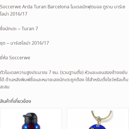
Soccerwe Arda Turan Barcelona โมเดลนักฟุตบอล ตูราน บาร์เซ
โลน่า 2016/17
ชื่อนักเตะ – Turan 7
ชุด – บาร์เซโลน่า 2016/17
ยี่ห้อ Soccerwe
ตัวโมเดลความสูงประมาณ 7 ซม. (รวมฐานตั้ง) หัวและแขนสองข้างขยับ
ได้ ด้านหลังพิมพ์ชื่อและหมายเลขนักเตะถูกต้อง ใช้สำหรับตั้งโชว์หรือเก็บ
สะสม
สินค้าที่เกี่ยวข้อง