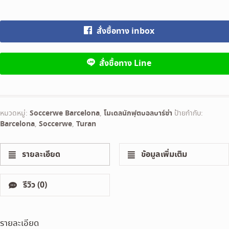
120 ฿.
100 ฿.
สั่งซื้อทาง inbox
สั่งซื้อทาง Line
หมวดหมู่:
Soccerwe Barcelona
,
โมเดลนักฟุตบอลบาร์ซ่า
ป้ายกำกับ:
Barcelona
,
Soccerwe
,
Turan
รายละเอียด
ข้อมูลเพิ่มเติม
รีวิว (0)
รายละเอียด