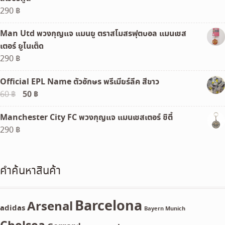
290
฿
Man Utd พวงกุญแจ แมนยู ตราสโมสรฟุตบอล แมนเชส
เตอร์ ยูไนเต็ด
290
฿
Official EPL Name ตัวอักษร พรีเมียร์ลีค สีขาว
Original
50
฿
Current
60
฿
price
price
Manchester City FC พวงกุญแจ แมนเชสเตอร์ ซิตี้
was:
is:
290
฿
60 ฿.
50 ฿.
คำค้นหาสินค้า
Barcelona
Arsenal
adidas
Bayern Munich