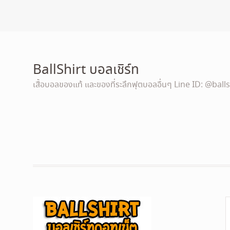
BallShirt บอลเชิร์ท
เสื้อบอลของแท้ และของที่ระลึกฟุตบอลอื่นๆ Line ID: @balls