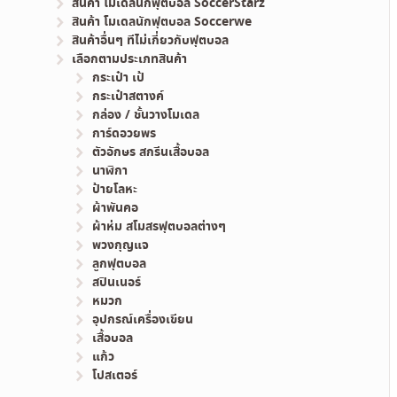
สินค้า โมเดลนักฟุตบอล SoccerStarz
สินค้า โมเดลนักฟุตบอล Soccerwe
สินค้าอื่นๆ ทีไม่เกี่ยวกับฟุตบอล
เลือกตามประเภทสินค้า
กระเป๋า เป้
กระเป๋าสตางค์
กล่อง / ชั้นวางโมเดล
การ์ดอวยพร
ตัวอักษร สกรีนเสื้อบอล
นาฬิกา
ป้ายโลหะ
ผ้าพันคอ
ผ้าห่ม สโมสรฟุตบอลต่างๆ
พวงกุญแจ
ลูกฟุตบอล
สปินเนอร์
หมวก
อุปกรณ์เครื่องเขียน
เสื้อบอล
แก้ว
โปสเตอร์