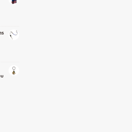
ตร
บบ