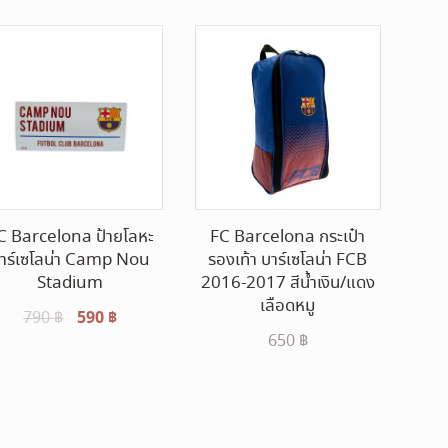
C Barcelona ป้ายโลหะ
FC Barcelona กระเป๋า
าร์เซโลน่า Camp Nou
รองเท้า บาร์เซโลน่า FCB
Stadium
2016-2017 สีน้ำเงิน/แดง
เลือดหมู
Original
590
฿
Current
790
฿
650
฿
price
price
was:
is:
790 ฿.
590 ฿.