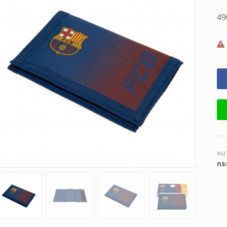
4
หมว
กระ