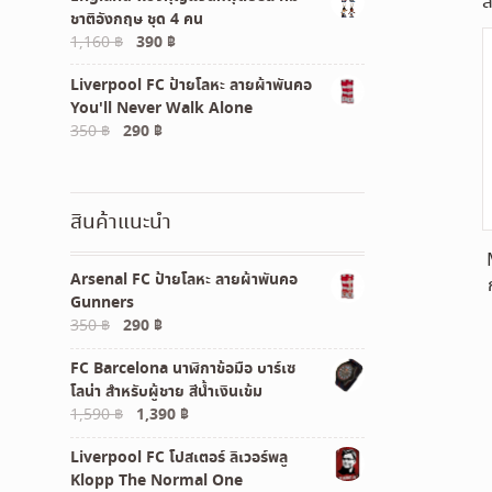
ส
ชาติอังกฤษ ชุด 4 คน
120 ฿.
100 ฿.
Original
Current
1,160
฿
390
฿
price
price
Liverpool FC ป้ายโลหะ ลายผ้าพันคอ
was:
is:
You'll Never Walk Alone
1,160 ฿.
390 ฿.
Original
Current
350
฿
290
฿
price
price
was:
is:
350 ฿.
290 ฿.
สินค้าแนะนำ
Arsenal FC ป้ายโลหะ ลายผ้าพันคอ
Gunners
Original
Current
350
฿
290
฿
price
price
FC Barcelona นาฬิกาข้อมือ บาร์เซ
was:
is:
โลน่า สำหรับผู้ชาย สีน้ำเงินเข้ม
350 ฿.
290 ฿.
Original
Current
1,590
฿
1,390
฿
price
price
Liverpool FC โปสเตอร์ ลิเวอร์พลู
was:
is:
Klopp The Normal One
1,590 ฿.
1,390 ฿.