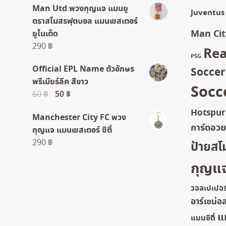
Man Utd พวงกุญแจ แมนยู
Juventus
ตราสโมสรฟุตบอล แมนเชสเตอร์
Man Cit
ยูไนเต็ด
290
฿
Rea
PSG
Official EPL Name ตัวอักษร
Socce
พรีเมียร์ลีค สีขาว
Socc
Original
50
฿
Current
60
฿
price
price
Hotspur
Manchester City FC พวง
was:
is:
การ์ดอว
กุญแจ แมนเชสเตอร์ ซิตี้
60 ฿.
50 ฿.
290
฿
ป้ายสโ
กุญแ
วอลเปเปอร
อาร์เซน่อ
แ
แมนซิตี้