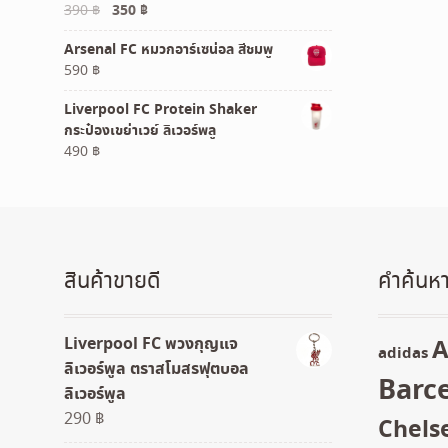
Original
Current
390
฿
350
฿
price
price
Arsenal FC หมวกอาร์เซน่อล สีชมพู
was:
is:
590
฿
390 ฿.
350 ฿.
Liverpool FC Protein Shaker
กระป๋องเขย่าเวย์ ลิเวอร์พลู
490
฿
สินค้าขายดี
คำค้นหา
Liverpool FC พวงกุญแจ
A
adidas
ลิเวอร์พูล ตราสโมสรฟุตบอล
Barc
ลิเวอร์พูล
290
฿
Chels