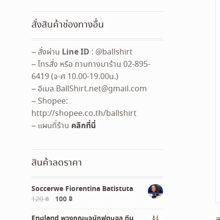
สั่งสินค้าช่องทางอื่น
Line ID
– สั่งผ่าน
: @ballshirt
– โทรสั่ง หรือ ถามทางมาร้าน 02-895-
6419 (จ-ศ 10.00-19.00น.)
– อีเมล
BallShirt.net@gmail.com
– Shopee:
http://shopee.co.th/ballshirt
คลิกที่นี่
– แผนที่ร้าน
สินค้าลดราคา
Soccerwe Fiorentina Batistuta
Original
Current
120
฿
100
฿
price
price
England พวงกุญแจนักฟุตบอล ทีม
was:
is: