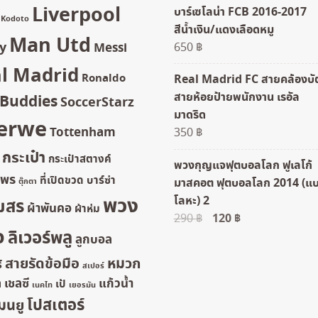
Liverpool
บาร์เซโลน่า FCB 2016-2017
Kodoto
สีน้ำเงิน/แดงเลือดหมู
Man Utd
y
650
฿
Messi
l Madrid
Ronaldo
Real Madrid FC สายคล้องบั
สายห้อยป้ายพนักงาน เรอัล
rBuddies
SoccerStarz
มาดริด
erwe
Tottenham
350
฿
กระเป๋า
กระเป๋าสตางค์
พวงกุญแจฟุตบอลโลก ฟูเลโก้
ยพร
ที่เปิดขวด
บาร์ซ่า
มาสคอต ฟุตบอลโลก 2014 (แ
ตุ๊กตา
พวง
โลหะ) 2
มสร
ผ้าพันคอ
ผ้าห่ม
Original
120
฿
Current
290
฿
จ
ลิเวอร์พลู
price
price
ลูกบอล
was:
is:
สายรัดข้อมือ
หมวก
์
สเปอร์
290 ฿.
120 ฿.
ล
เชลซี
แก้วน้ำ
เป้
เนคไท
เยอรมัน
โปสเตอร์
มนยู