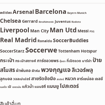
Barcelona
Arsenal
adidas
Bayern Munich
Chelsea
Gerrard
Juventus
ibrahimovic
Kodoto
Liverpool
Man Utd
Man City
Messi
PSG
Real Madrid
SoccerBuddies
Ronaldo
Soccerwe
SoccerStarz
Tottenham Hotspur
ป้าย
กระเป๋า
การ์ดอวยพร
กระเป๋าสตางค์
ที่เปิดขวด
บาร์ซ่า
ตุ๊กตา
พวงกุญแจ
สโมสร
ลิเวอร์พลู
ผ้าพันคอ
ผ้าห่ม
สายรัดข้อมือ
หมวก
ลูกบอล
อาร์เซน่อล
เชลซี
วอลเปเปอร์
สเปอร์
โปสเตอร์
แมนยู
แก้วน้ำ
เป้
แมนซิตี้
เนคไท
เยอรมัน
สินค้าอื่นๆ