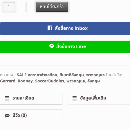
was:
is:
England พวงกุญแจนักฟุตบอล ทีมชาติอังกฤษ ชุด 4 คน quantity
หยิบใส่ตะกร้า
1,160 ฿.
390 ฿.
สั่งซื้อทาง inbox
สั่งซื้อทาง Line
หมวดหมู่:
SALE ลดราคาล้างสต๊อค
,
ทีมชาติอังกฤษ
,
พวงกุญแจ
ป้ายกำกับ:
Gerrard
,
Rooney
,
SoccerBuddies
,
พวงกุญแจ
,
อังกฤษ
รายละเอียด
ข้อมูลเพิ่มเติม
รีวิว (0)