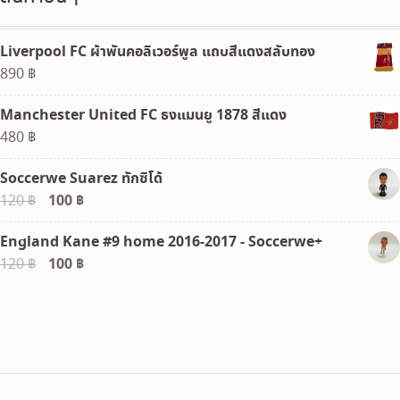
Liverpool FC ผ้าพันคอลิเวอร์พูล แถบสีแดงสลับทอง
890
฿
Manchester United FC ธงแมนยู 1878 สีแดง
480
฿
Soccerwe Suarez ทักซิโด้
Original
100
฿
Current
120
฿
price
price
England Kane #9 home 2016-2017 - Soccerwe+
was:
is:
Original
100
฿
Current
120
฿
120 ฿.
100 ฿.
price
price
was:
is:
120 ฿.
100 ฿.