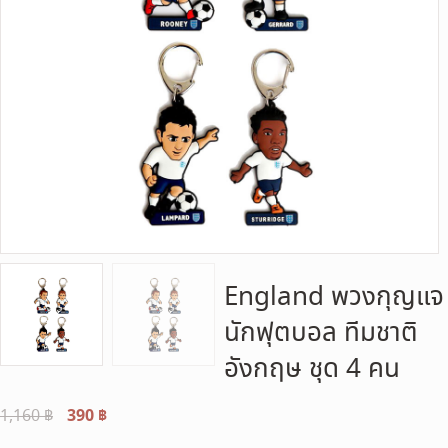
England พวงกุญแจ
นักฟุตบอล ทีมชาติ
อังกฤษ ชุด 4 คน
Original
390
฿
Current
1,160
฿
price
price