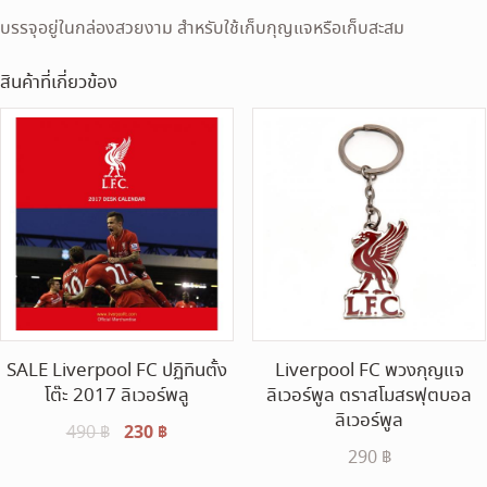
บรรจุอยู่ในกล่องสวยงาม สำหรับใช้เก็บกุญแจหรือเก็บสะสม
สินค้าที่เกี่ยวข้อง
SALE Liverpool FC ปฏิทินตั้ง
Liverpool FC พวงกุญแจ
โต๊ะ 2017 ลิเวอร์พลู
ลิเวอร์พูล ตราสโมสรฟุตบอล
ลิเวอร์พูล
Original
230
฿
Current
490
฿
290
฿
price
price
was:
is: