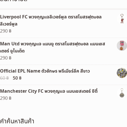
Liverpool FC พวงกุญแจลิเวอร์พูล ตราสโมสรฟุตบอล
ลิเวอร์พูล
290
฿
Man Utd พวงกุญแจ แมนยู ตราสโมสรฟุตบอล แมนเชส
เตอร์ ยูไนเต็ด
290
฿
Official EPL Name ตัวอักษร พรีเมียร์ลีค สีขาว
Original
50
฿
Current
60
฿
price
price
Manchester City FC พวงกุญแจ แมนเชสเตอร์ ซิตี้
was:
is:
290
฿
60 ฿.
50 ฿.
คำค้นหาสินค้า