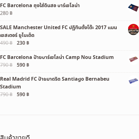
FC Barcelona ถุงใส่ดินสอ บาร์เซโลน่า
280
฿
SALE Manchester United FC ปฏิทินตั้งโต๊ะ 2017 แมน
เชสเตอร์ ยูไนเต็ด
Original
230
฿
Current
490
฿
price
price
FC Barcelona ป้ายบาร์เซโลน่า Camp Nou Stadium
was:
is:
Original
590
฿
Current
790
฿
490 ฿.
230 ฿.
price
price
Real Madrid FC ป้ายมาดริด Santiago Bernabeu
was:
is:
Stadium
790 ฿.
590 ฿.
Original
590
฿
Current
790
฿
price
price
was:
is:
790 ฿.
590 ฿.
สินค้าขายดี