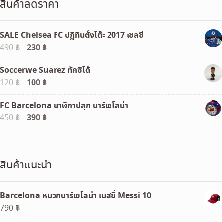
สินค้าลดราคา
SALE Chelsea FC ปฏิทินตั้งโต๊ะ 2017 เชลซี
Original
230
฿
Current
490
฿
price
price
Soccerwe Suarez ทักซิโด้
was:
is:
Original
100
฿
Current
120
฿
490 ฿.
230 ฿.
price
price
FC Barcelona นาฬิกาปลุก บาร์เซโลน่า
was:
is:
Original
390
฿
Current
450
฿
120 ฿.
100 ฿.
price
price
was:
is:
450 ฿.
390 ฿.
สินค้าแนะนำ
Barcelona หมวกบาร์เซโลน่า เมสซี่ Messi 10
790
฿