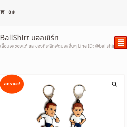
0
฿
BallShirt บอลเชิร์ท
²
เสื้อบอลของแท้ และของที่ระลึกฟุตบอลอื่นๆ Line ID: @ballshirt
ลดราคา!