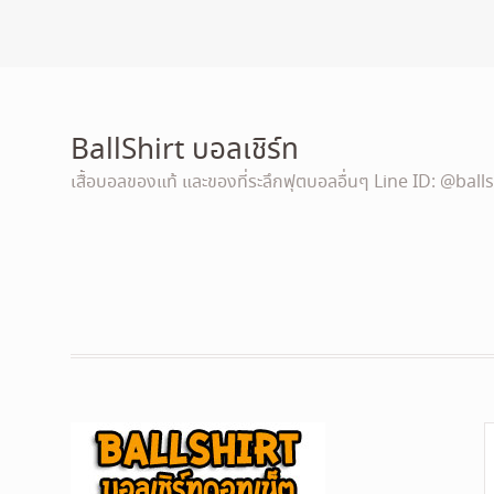
BallShirt บอลเชิร์ท
เสื้อบอลของแท้ และของที่ระลึกฟุตบอลอื่นๆ Line ID: @balls