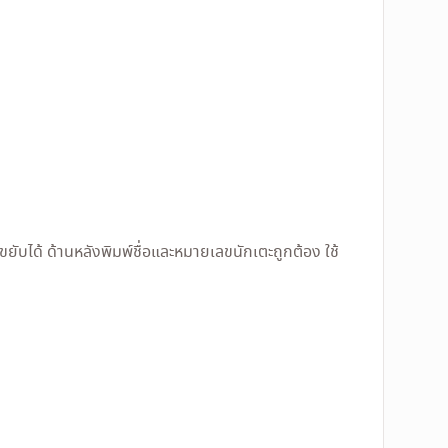
ับได้ ด้านหลังพิมพ์ชื่อและหมายเลขนักเตะถูกต้อง ใช้