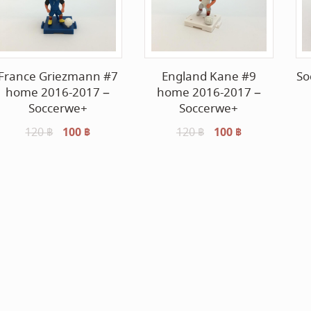
France Griezmann #7
England Kane #9
So
home 2016-2017 –
home 2016-2017 –
Soccerwe+
Soccerwe+
Original
100
฿
Current
Original
100
฿
Current
120
฿
120
฿
price
price
price
price
was:
is:
was:
is:
120 ฿.
100 ฿.
120 ฿.
100 ฿.