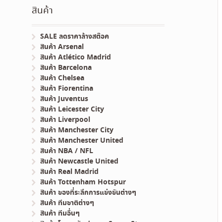
สินค้า
SALE ลดราคาล้างสต๊อค
สินค้า Arsenal
สินค้า Atlético Madrid
สินค้า Barcelona
สินค้า Chelsea
สินค้า Fiorentina
สินค้า Juventus
สินค้า Leicester City
สินค้า Liverpool
สินค้า Manchester City
สินค้า Manchester United
สินค้า NBA / NFL
สินค้า Newcastle United
สินค้า Real Madrid
สินค้า Tottenham Hotspur
สินค้า ของที่ระลึกการแข่งขันต่างๆ
สินค้า ทีมชาติต่างๆ
สินค้า ทีมอื่นๆ