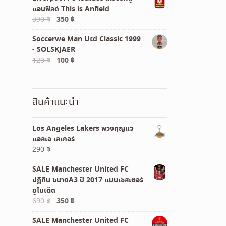
แอนฟิลด์ This is Anfield
120 ฿.
100 ฿.
Original
Current
390
฿
350
฿
price
price
Soccerwe Man Utd Classic 1999
was:
is:
- SOLSKJAER
390 ฿.
350 ฿.
Original
Current
120
฿
100
฿
price
price
was:
is:
120 ฿.
100 ฿.
สินค้าแนะนำ
Los Angeles Lakers พวงกุญแจ
แอลเอ เลเกอร์
290
฿
SALE Manchester United FC
ปฏิทิน ขนาดA3 ปี 2017 แมนเชสเตอร์
ยูไนเต็ด
Original
Current
690
฿
350
฿
price
price
SALE Manchester United FC
was:
is: