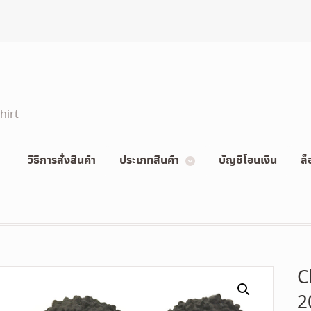
hirt
วิธีการสั่งสินค้า
ประเภทสินค้า
บัญชีโอนเงิน
ล็
C
2