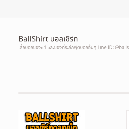
BallShirt บอลเชิร์ท
เสื้อบอลของแท้ และของที่ระลึกฟุตบอลอื่นๆ Line ID: @balls