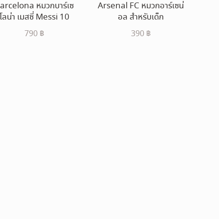
arcelona หมวกบาร์เซ
Arsenal FC หมวกอาร์เซน่
โลน่า เมสซี่ Messi 10
อล สำหรับเด็ก
790
฿
390
฿