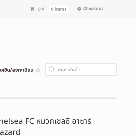
Checkout
0
฿
0 items
Products
อคอิน/ลงทะเบียน
search
helsea FC หมวกเชลซี อาซาร์
azard