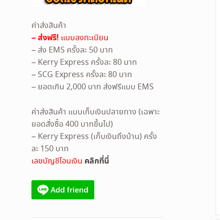
ค่าส่งสินค้า
– ส่งฟรี!
แบบลงทะเบียน
– ส่ง EMS ครั้งละ 50 บาท
– Kerry Express ครั้งละ 80 บาท
– SCG Express ครั้งละ 80 บาท
– ยอดเกิน 2,000 บาท ส่งฟรีแบบ EMS
ค่าส่งสินค้า แบบเก็บเงินปลายทาง (เฉพาะ
ยอดสั่งซื้อ 400 บาทขึ้นไป)
– Kerry Express (เก็บเงินถึงบ้าน) ครั้ง
ละ 150 บาท
คลิกที่นี่
เลขบัญชีโอนเงิน