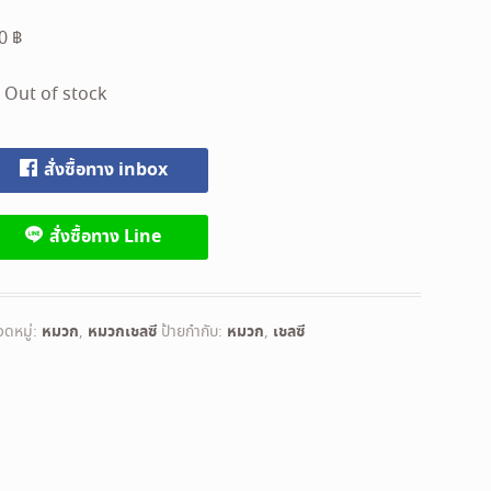
90
฿
Out of stock
สั่งซื้อทาง inbox
สั่งซื้อทาง Line
ดหมู่:
หมวก
,
หมวกเชลซี
ป้ายกำกับ:
หมวก
,
เชลซี