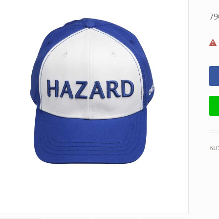
7
หมว