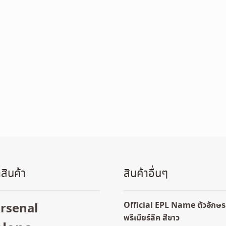
สินค้า
สินค้าอื่นๆ
Official EPL Name ตัวอักษร
rsenal
พรีเมียร์ลีค สีขาว