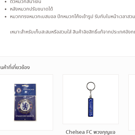
ตัวหมวกสีน้ำเงิน
หลังหมวกปรับขนาดได้
หมวกทรงหมวกเบสบอล ปีกหมวกโค้งเข้ารูป รับกับใบหน้าเวลาสวม
เหมาะสำหรับเก็บสะสมหรือสวมใส่ สินค้าลิขสิทธิ์แท้จากประเทศอัง
ินค้าที่เกี่ยวข้อง
Chelsea FC พวงกุญแจ