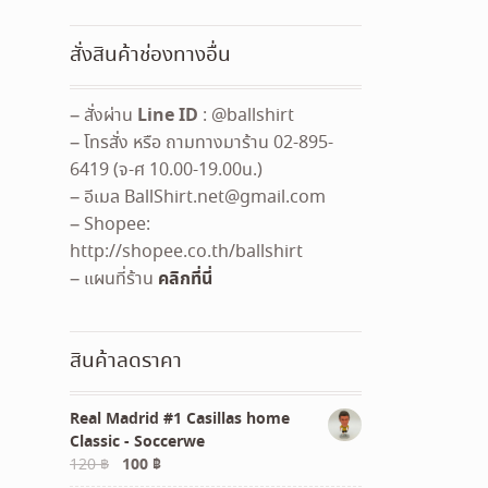
สั่งสินค้าช่องทางอื่น
Line ID
– สั่งผ่าน
: @ballshirt
– โทรสั่ง หรือ ถามทางมาร้าน 02-895-
6419 (จ-ศ 10.00-19.00น.)
– อีเมล
BallShirt.net@gmail.com
– Shopee:
http://shopee.co.th/ballshirt
คลิกที่นี่
– แผนที่ร้าน
สินค้าลดราคา
Real Madrid #1 Casillas home
Classic - Soccerwe
Original
Current
120
฿
100
฿
price
price