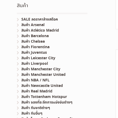
สินค้า
SALE ลดราคาล้างสต๊อค
สินค้า Arsenal
สินค้า Atlético Madrid
สินค้า Barcelona
สินค้า Chelsea
สินค้า Fiorentina
สินค้า Juventus
สินค้า Leicester City
สินค้า Liverpool
สินค้า Manchester City
สินค้า Manchester United
สินค้า NBA / NFL
สินค้า Newcastle United
สินค้า Real Madrid
สินค้า Tottenham Hotspur
สินค้า ของที่ระลึกการแข่งขันต่างๆ
สินค้า ทีมชาติต่างๆ
สินค้า ทีมอื่นๆ