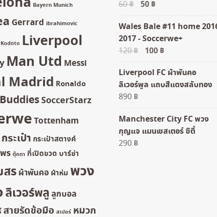
elona
Original
50
฿
Current
60
฿
Bayern Munich
price
price
ea
Gerrard
ibrahimovic
Wales Bale #11 home 201
was:
is:
Liverpool
2017 - Soccerwe+
60 ฿.
50 ฿.
Kodoto
Original
100
฿
Current
120
฿
Man Utd
y
price
price
Messi
Liverpool FC ผ้าพันคอ
was:
is:
l Madrid
Ronaldo
ลิเวอร์พูล แถบสีแดงสลับทอง
120 ฿.
100 ฿.
890
฿
rBuddies
SoccerStarz
erwe
Manchester City FC พวง
Tottenham
กุญแจ แมนเชสเตอร์ ซิตี้
กระเป๋า
กระเป๋าสตางค์
290
฿
ยพร
ที่เปิดขวด
บาร์ซ่า
ตุ๊กตา
พวง
มสร
ผ้าพันคอ
ผ้าห่ม
จ
ลิเวอร์พลู
ลูกบอล
สายรัดข้อมือ
หมวก
์
สเปอร์