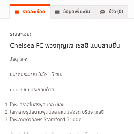
รายละเอียด
ข้อมูลเพิ่มเติม
รีวิว (0)
รายละเอียด
Chelsea FC พวงกุญแจ เชลซี แบบสามชิ้น
วัสดุ โลหะ
ขนาดประมาณ 3.5×1.5 ซม.
แบบ 3 ชิ้น ประกอบด้วย
โลหะ ตราสโมสรฟุตบอล เชลซี
โลหะลายรูปสนามฟุตบอล สแตมฟอร์ด บริดจ์ เชลซี
โลหะลายตัวอักษร Stamford Bridge