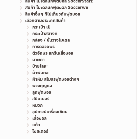
สินค้า โมเดลนักฟุตบอล SoccerStarz
สินค้า โมเดลนักฟุตบอล Soccerwe
สินค้าอื่นๆ ทีไม่เกี่ยวกับฟุตบอล
เลือกตามประเภทสินค้า
กระเป๋า เป้
กระเป๋าสตางค์
กล่อง / ชั้นวางโมเดล
การ์ดอวยพร
ตัวอักษร สกรีนเสื้อบอล
นาฬิกา
ป้ายโลหะ
ผ้าพันคอ
ผ้าห่ม สโมสรฟุตบอลต่างๆ
พวงกุญแจ
ลูกฟุตบอล
สปินเนอร์
หมวก
อุปกรณ์เครื่องเขียน
เสื้อบอล
แก้ว
โปสเตอร์