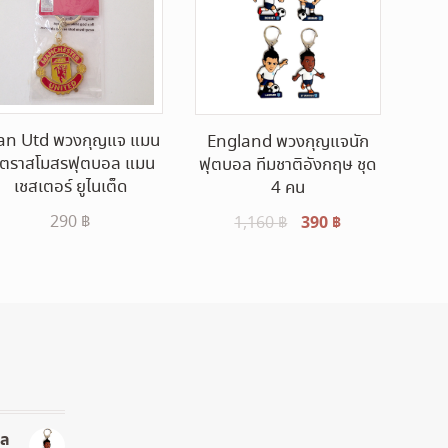
n Utd พวงกุญแจ แมน
England พวงกุญแจนัก
ู ตราสโมสรฟุตบอล แมน
ฟุตบอล ทีมชาติอังกฤษ ชุด
เชสเตอร์ ยูไนเต็ด
4 คน
Original
390
฿
Current
290
฿
1,160
฿
price
price
was:
is:
1,160 ฿.
390 ฿.
อล