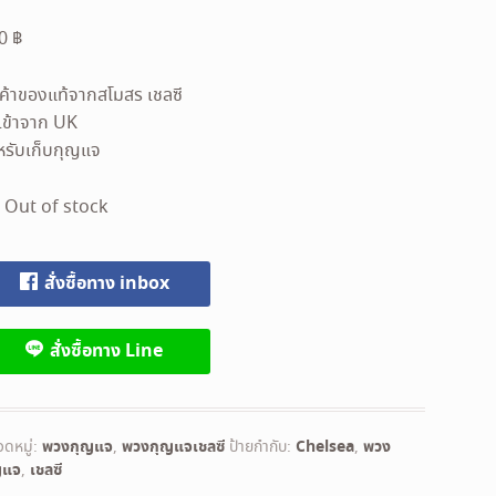
20
฿
นค้าของแท้จากสโมสร เชลซี
เข้าจาก UK
หรับเก็บกุญแจ
Out of stock
สั่งซื้อทาง inbox
สั่งซื้อทาง Line
ดหมู่:
พวงกุญแจ
,
พวงกุญแจเชลซี
ป้ายกำกับ:
Chelsea
,
พวง
ญแจ
,
เชลซี