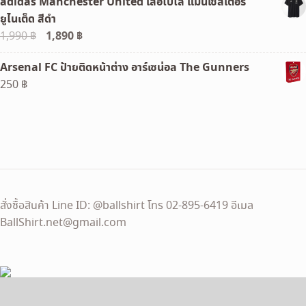
adidas Manchester United เสื้อโปโล แมนเชสเตอร์
was:
is:
ยูไนเต็ด สีดำ
120 ฿.
100 ฿.
Original
1,890
฿
Current
1,990
฿
price
price
Arsenal FC ป้ายติดหน้าต่าง อาร์เซน่อล The Gunners
was:
is:
250
฿
1,990 ฿.
1,890 ฿.
สั่งซื้อสินค้า Line ID: @ballshirt โทร 02-895-6419 อีเมล
BallShirt.net@gmail.com