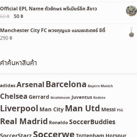
Official EPL Name ตัวอักษร พรีเมียร์ลีค สีขาว
Original
50
฿
Current
60
฿
price
price
Manchester City FC พวงกุญแจ แมนเชสเตอร์ ซิตี้
was:
is:
290
฿
60 ฿.
50 ฿.
คำค้นหาสินค้า
Barcelona
Arsenal
adidas
Bayern Munich
Chelsea
Gerrard
Juventus
ibrahimovic
Kodoto
Liverpool
Man Utd
Man City
Messi
PSG
Real Madrid
SoccerBuddies
Ronaldo
Soccerwe
SoccerStarz
Tottenham Hotspur