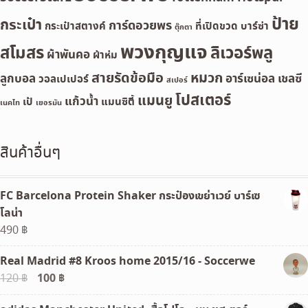
ป้าย
กระเป๋า
การ์ดอวยพร
กระเป๋าสตางค์
ที่เปิดขวด
บาร์ซ่า
ตุ๊กตา
พวงกุญแจ
สโมสร
ลิเวอร์พลู
ผ้าพันคอ
ผ้าห่ม
สายรัดข้อมือ
หมวก
ลูกบอล
อาร์เซน่อล
เชลซี
วอลเปเปอร์
สเปอร์
โปสเตอร์
แมนยู
แก้วน้ำ
เป้
แมนซิตี้
เนคไท
เยอรมัน
สินค้าอื่นๆ
FC Barcelona Protein Shaker กระป๋องเขย่าเวย์ บาร์เซ
โลน่า
490
฿
Real Madrid #8 Kroos home 2015/16 - Soccerwe
Original
100
฿
Current
120
฿
price
price