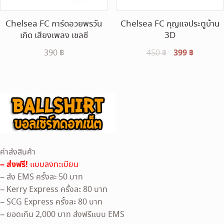
Chelsea FC การ์ดอวยพรวัน
Chelsea FC กุญแจประตูบ้าน
เกิด เสียงเพลง เชลซี
3D
Original
399
฿
Current
390
฿
450
฿
price
price
was:
is:
450 ฿.
399 ฿.
ค่าส่งสินค้า
– ส่งฟรี!
แบบลงทะเบียน
– ส่ง EMS ครั้งละ 50 บาท
– Kerry Express ครั้งละ 80 บาท
– SCG Express ครั้งละ 80 บาท
– ยอดเกิน 2,000 บาท ส่งฟรีแบบ EMS