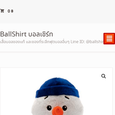
0
฿
BallShirt บอลเชิร์ท
²
เสื้อบอลของแท้ และของที่ระลึกฟุตบอลอื่นๆ Line ID: @ballshirt