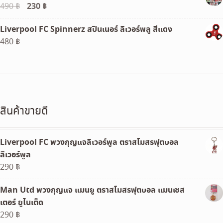
Original
230
฿
Current
490
฿
price
price
Liverpool FC Spinnerz สปินเนอร์ ลิเวอร์พลู สีแดง
was:
is:
480
฿
490 ฿.
230 ฿.
สินค้าขายดี
Liverpool FC พวงกุญแจลิเวอร์พูล ตราสโมสรฟุตบอล
ลิเวอร์พูล
290
฿
Man Utd พวงกุญแจ แมนยู ตราสโมสรฟุตบอล แมนเชส
เตอร์ ยูไนเต็ด
290
฿