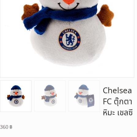
Chelsea
FC ตุ๊กตา
หิมะ เชลซี
360
฿