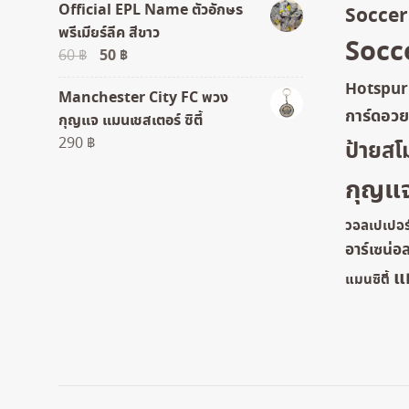
Official EPL Name ตัวอักษร
Socce
พรีเมียร์ลีค สีขาว
Socc
Original
50
฿
Current
60
฿
price
price
Hotspur
Manchester City FC พวง
was:
is:
การ์ดอว
กุญแจ แมนเชสเตอร์ ซิตี้
60 ฿.
50 ฿.
290
฿
ป้ายสโ
กุญแ
วอลเปเปอร
อาร์เซน่อ
แ
แมนซิตี้