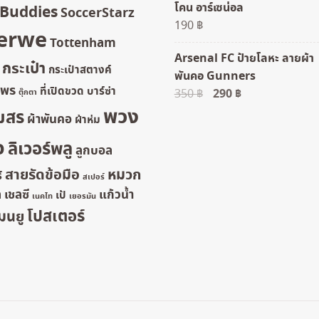
โคน อาร์เซน่อล
rBuddies
120 ฿.
100 ฿.
SoccerStarz
190
฿
erwe
Tottenham
Arsenal FC ป้ายโลหะ ลายผ้า
กระเป๋า
กระเป๋าสตางค์
พันคอ Gunners
ยพร
ที่เปิดขวด
บาร์ซ่า
Original
290
฿
Current
350
฿
ตุ๊กตา
พวง
price
price
มสร
ผ้าพันคอ
ผ้าห่ม
was:
is:
จ
ลิเวอร์พลู
350 ฿.
290 ฿.
ลูกบอล
สายรัดข้อมือ
หมวก
์
สเปอร์
ล
เชลซี
แก้วน้ำ
เป้
เนคไท
เยอรมัน
โปสเตอร์
มนยู