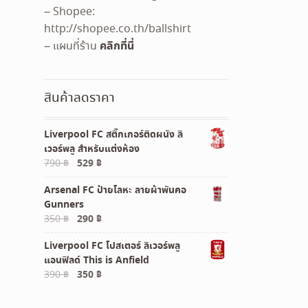
– Shopee:
http://shopee.co.th/ballshirt
คลิกที่นี่
– แผนที่ร้าน
สินค้าลดราคา
Liverpool FC สติ๊กเกอร์ติดผนัง ลิ
เวอร์พลู สำหรับแต่งห้อง
Original
Current
790
฿
529
฿
price
price
Arsenal FC ป้ายโลหะ ลายผ้าพันคอ
was:
is:
Gunners
790 ฿.
529 ฿.
Original
Current
350
฿
290
฿
price
price
Liverpool FC โปสเตอร์ ลิเวอร์พลู
was:
is:
แอนฟิลด์ This is Anfield
350 ฿.
290 ฿.
Original
Current
390
฿
350
฿
price
price
was:
is: