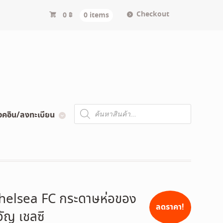
Checkout
0
฿
0 items
Products
อคอิน/ลงทะเบียน
search
helsea FC กระดาษห่อของ
ลดราคา!
วัญ เชลซี