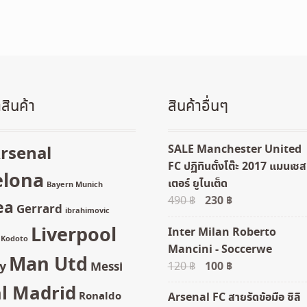
สินค้า
สินค้าอื่นๆ
SALE Manchester United
rsenal
FC ปฏิทินตั้งโต๊ะ 2017 แมนเชส
elona
เตอร์ ยูไนเต็ด
Bayern Munich
Original
230
฿
Current
490
฿
ea
Gerrard
ibrahimovic
price
price
Liverpool
Inter Milan Roberto
was:
is:
Kodoto
Mancini - Soccerwe
490 ฿.
230 ฿.
Man Utd
y
Original
100
฿
Current
120
฿
Messi
price
price
l Madrid
Ronaldo
Arsenal FC สายรัดข้อมือ ซิลิ
was:
is: