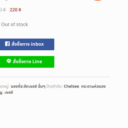
Original
220
฿
Current
50
฿
price
price
was:
is:
Out of stock
250 ฿.
220 ฿.
สั่งซื้อทาง inbox
สั่งซื้อทาง Line
ดหมู่:
ของที่ระลึกเชลซี อื่นๆ
ป้ายกำกับ:
Chelsea
,
กระดาษห่อของ
ัญ
,
เชลซี