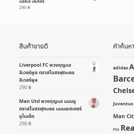
แอลเอ เลเกอร์
289 ฿.
230 ฿.
290
฿
สินค้าขายดี
คำค้นหา
Liverpool FC พวงกุญแจ
A
adidas
ลิเวอร์พูล ตราสโมสรฟุตบอล
Barc
ลิเวอร์พูล
290
฿
Chels
Man Utd พวงกุญแจ แมนยู
Juventus
ตราสโมสรฟุตบอล แมนเชสเตอร์
Man Cit
ยูไนเต็ด
290
฿
Rea
PSG