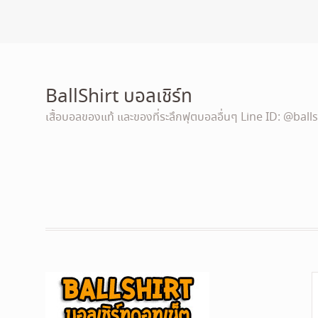
BallShirt บอลเชิร์ท
เสื้อบอลของแท้ และของที่ระลึกฟุตบอลอื่นๆ Line ID: @balls