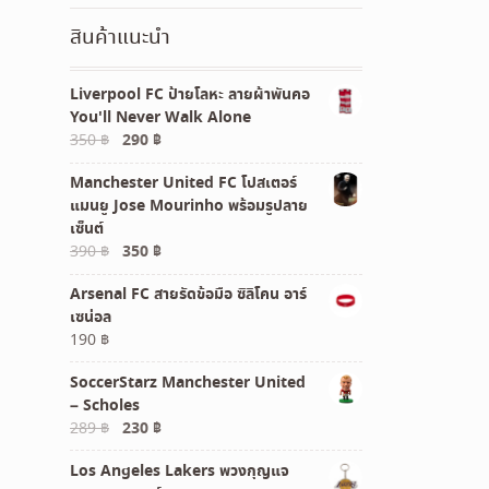
390 ฿.
350 ฿.
สินค้าแนะนำ
Liverpool FC ป้ายโลหะ ลายผ้าพันคอ
You'll Never Walk Alone
Original
Current
350
฿
290
฿
price
price
Manchester United FC โปสเตอร์
was:
is:
แมนยู Jose Mourinho พร้อมรูปลาย
350 ฿.
290 ฿.
เซ็นต์
Original
Current
390
฿
350
฿
price
price
Arsenal FC สายรัดข้อมือ ซิลิโคน อาร์
was:
is:
เซน่อล
390 ฿.
350 ฿.
190
฿
SoccerStarz Manchester United
– Scholes
Original
Current
289
฿
230
฿
price
price
Los Angeles Lakers พวงกุญแจ
was:
is: