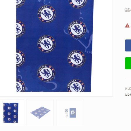
2
หมว
ขว