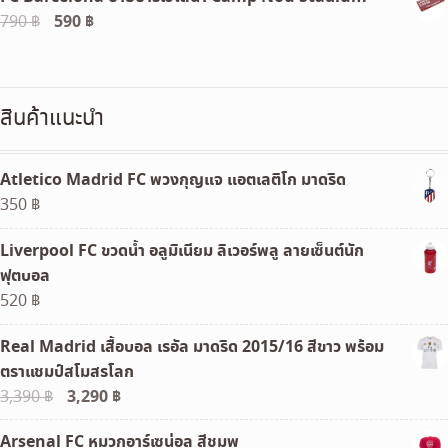
was:
is:
Original
590
฿
Current
790
฿
450 ฿.
399 ฿.
price
price
was:
is:
790 ฿.
590 ฿.
สินค้าแนะนำ
Atletico Madrid FC พวงกุญแจ แอตเลติโก มาดริด
350
฿
Liverpool FC ขวดน้ำ อลูมิเนียม ลิเวอร์พลู ลายเซ็นต์นัก
ฟุตบอล
520
฿
Real Madrid เสื้อบอล เรอัล มาดริด 2015/16 สีขาว พร้อม
ตราแชมป์สโมสรโลก
Original
3,290
฿
Current
3,390
฿
price
price
Arsenal FC หมวกอาร์เซน่อล สีชมพู
was:
is: