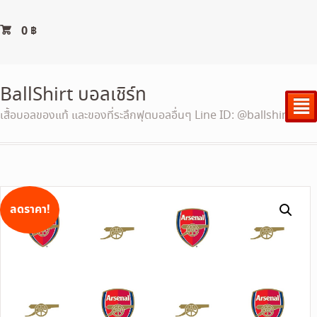
0
฿
BallShirt บอลเชิร์ท
²
เสื้อบอลของแท้ และของที่ระลึกฟุตบอลอื่นๆ Line ID: @ballshirt
ลดราคา!