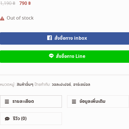
Original
790
฿
Current
1,190
฿
price
price
was:
is:
Out of stock
1,190 ฿.
790 ฿.
สั่งซื้อทาง inbox
สั่งซื้อทาง Line
หมวดหมู่:
สินค้าอื่นๆ
ป้ายกำกับ:
วอลเปเปอร์
,
อาร์เซน่อล
รายละเอียด
ข้อมูลเพิ่มเติม
รีวิว (0)