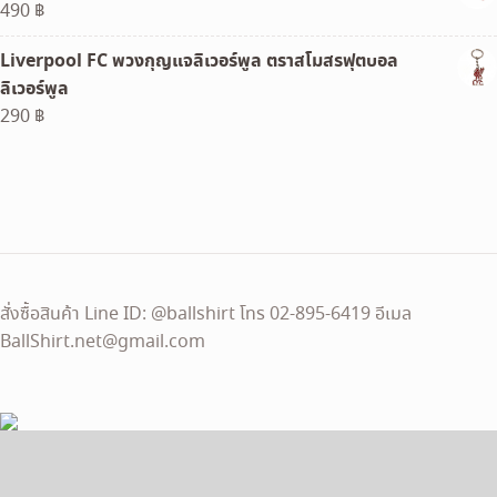
490
฿
350 ฿.
290 ฿.
Liverpool FC พวงกุญแจลิเวอร์พูล ตราสโมสรฟุตบอล
ลิเวอร์พูล
290
฿
สั่งซื้อสินค้า Line ID: @ballshirt โทร 02-895-6419 อีเมล
BallShirt.net@gmail.com