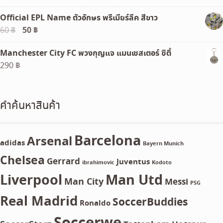
Official EPL Name ตัวอักษร พรีเมียร์ลีค สีขาว
Original
50
฿
Current
60
฿
price
price
Manchester City FC พวงกุญแจ แมนเชสเตอร์ ซิตี้
was:
is:
290
฿
60 ฿.
50 ฿.
คำค้นหาสินค้า
Barcelona
Arsenal
adidas
Bayern Munich
Chelsea
Gerrard
Juventus
ibrahimovic
Kodoto
Liverpool
Man Utd
Man City
Messi
PSG
Real Madrid
SoccerBuddies
Ronaldo