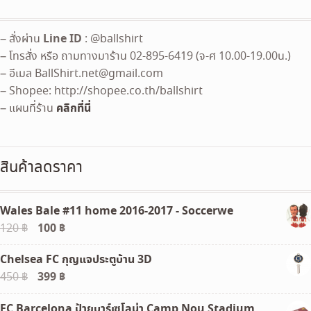
Line ID
– สั่งผ่าน
: @ballshirt
– โทรสั่ง หรือ ถามทางมาร้าน 02-895-6419 (จ-ศ 10.00-19.00น.)
– อีเมล
BallShirt.net@gmail.com
– Shopee: http://shopee.co.th/ballshirt
คลิกที่นี่
– แผนที่ร้าน
สินค้าลดราคา
Wales Bale #11 home 2016-2017 - Soccerwe
Original
100
฿
Current
120
฿
price
price
Chelsea FC กุญแจประตูบ้าน 3D
was:
is:
Original
399
฿
Current
450
฿
120 ฿.
100 ฿.
price
price
FC Barcelona ป้ายบาร์เซโลน่า Camp Nou Stadium