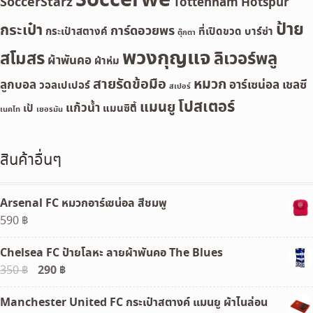
Soccerwe
SoccerStarz
Tottenham Hotspur
ป้าย
กระเป๋า
การ์ดอวยพร
กระเป๋าสตางค์
ที่เปิดขวด
บาร์ซ่า
ตุ๊กตา
พวงกุญแจ
สโมสร
ลิเวอร์พลู
ผ้าพันคอ
ผ้าห่ม
สายรัดข้อมือ
หมวก
ลูกบอล
อาร์เซน่อล
เชลซี
วอลเปเปอร์
สเปอร์
โปสเตอร์
แมนยู
แก้วน้ำ
เป้
แมนซิตี้
เนคไท
เยอรมัน
สินค้าอื่นๆ
Arsenal FC หมวกอาร์เซน่อล สีชมพู
590
฿
Chelsea FC ป้ายโลหะ ลายผ้าพันคอ The Blues
Original
290
฿
Current
350
฿
price
price
Manchester United FC กระเป๋าสตางค์ แมนยู ผ้าไนล่อน
was:
is: