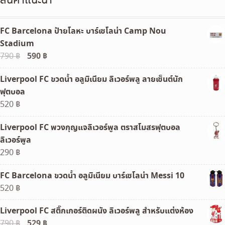
สินค้าแนะนำ
FC Barcelona ป้ายโลหะ บาร์เซโลน่า Camp Nou
Stadium
Original
590
฿
Current
790
฿
price
price
Liverpool FC ขวดน้ำ อลูมิเนียม ลิเวอร์พลู ลายเซ็นต์นัก
was:
is:
ฟุตบอล
790 ฿.
590 ฿.
520
฿
Liverpool FC พวงกุญแจลิเวอร์พูล ตราสโมสรฟุตบอล
ลิเวอร์พูล
290
฿
FC Barcelona ขวดน้ำ อลูมิเนียม บาร์เซโลน่า Messi 10
520
฿
Liverpool FC สติ๊กเกอร์ติดผนัง ลิเวอร์พลู สำหรับแต่งห้อง
Original
529
฿
Current
790
฿