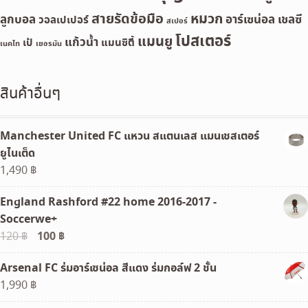
สายรัดข้อมือ
หมวก
ลูกบอล
อาร์เซน่อล
เชลซี
วอลเปเปอร์
สเปอร์
โปสเตอร์
แมนยู
แก้วน้ำ
เป้
แมนซิตี้
เนคไท
เยอรมัน
สินค้าอื่นๆ
Manchester United FC แหวน สแตนเลส แมนเชสเตอร์
ยูไนเต็ด
1,490
฿
England Rashford #22 home 2016-2017 -
Soccerwe+
Original
100
฿
Current
120
฿
price
price
Arsenal FC ร่มอาร์เซน่อล สีแดง ร่มกอล์ฟ 2 ชั้น
was:
is:
1,990
฿
120 ฿.
100 ฿.