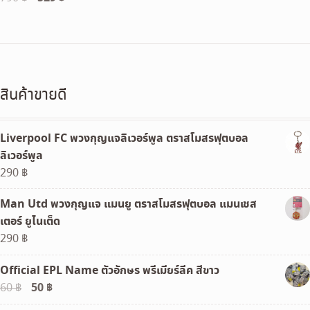
price
price
was:
is:
790 ฿.
529 ฿.
สินค้าขายดี
Liverpool FC พวงกุญแจลิเวอร์พูล ตราสโมสรฟุตบอล
ลิเวอร์พูล
290
฿
Man Utd พวงกุญแจ แมนยู ตราสโมสรฟุตบอล แมนเชส
เตอร์ ยูไนเต็ด
290
฿
Official EPL Name ตัวอักษร พรีเมียร์ลีค สีขาว
Original
50
฿
Current
60
฿
price
price