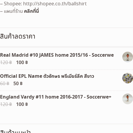
– Shopee: http://shopee.co.th/ballshirt
คลิกที่นี่
– แผนที่ร้าน
สินค้าลดราคา
Real Madrid #10 JAMES home 2015/16 - Soccerwe
Original
100
฿
Current
120
฿
price
price
Official EPL Name ตัวอักษร พรีเมียร์ลีค สีขาว
was:
is:
Original
50
฿
Current
60
฿
120 ฿.
100 ฿.
price
price
England Vardy #11 home 2016-2017 - Soccerwe+
was:
is:
Original
100
฿
Current
120
฿
60 ฿.
50 ฿.
price
price
was:
is:
120 ฿.
100 ฿.