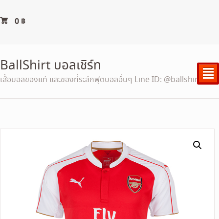
0
฿
BallShirt บอลเชิร์ท
²
เสื้อบอลของแท้ และของที่ระลึกฟุตบอลอื่นๆ Line ID: @ballshirt