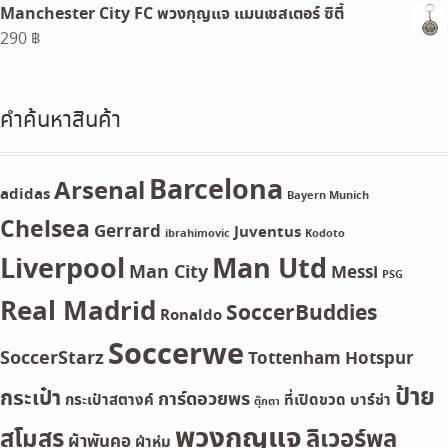
Manchester City FC พวงกุญแจ แมนเชสเตอร์ ซิตี้
was:
is:
290
฿
60 ฿.
50 ฿.
คำค้นหาสินค้า
Barcelona
Arsenal
adidas
Bayern Munich
Chelsea
Gerrard
Juventus
ibrahimovic
Kodoto
Liverpool
Man Utd
Man City
Messi
PSG
Real Madrid
SoccerBuddies
Ronaldo
Soccerwe
SoccerStarz
Tottenham Hotspur
ป้าย
กระเป๋า
การ์ดอวยพร
กระเป๋าสตางค์
ที่เปิดขวด
บาร์ซ่า
ตุ๊กตา
พวงกุญแจ
สโมสร
ลิเวอร์พลู
ผ้าพันคอ
ผ้าห่ม