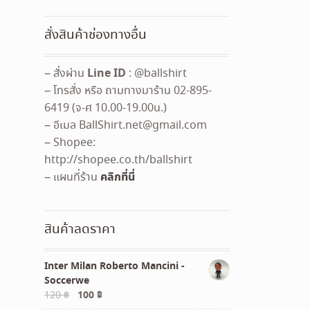
สั่งสินค้าช่องทางอื่น
Line ID
– สั่งผ่าน
: @ballshirt
– โทรสั่ง หรือ ถามทางมาร้าน 02-895-
6419 (จ-ศ 10.00-19.00น.)
– อีเมล
BallShirt.net@gmail.com
– Shopee:
http://shopee.co.th/ballshirt
คลิกที่นี่
– แผนที่ร้าน
สินค้าลดราคา
Inter Milan Roberto Mancini -
Soccerwe
Original
Current
120
฿
100
฿
price
price