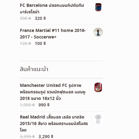
FC Barcelona ปลอกแขนกัปตันทีม
was:
is:
บาร์เซโลน่า
120 ฿.
100 ฿.
Original
Current
390
฿
320
฿
price
price
France Martial #11 home 2016-
was:
is:
2017 - Soccerwe+
390 ฿.
320 ฿.
Original
Current
120
฿
100
฿
price
price
was:
is:
120 ฿.
100 ฿.
สินค้าแนะนำ
Manchester United FC รูปภาพ
พร้อมกรอบรูป รวมนักฟุตบอล แมนยู
2018 ขนาด 16x12 นิ้ว
Original
Current
1,090
฿
990
฿
price
price
Real Madrid เสื้อบอล เรอัล มาดริด
was:
is:
2015/16 สีขาว พร้อมตราแชมป์สโมสร
1,090 ฿.
990 ฿.
โลก
Original
Current
3,390
฿
3,290
฿