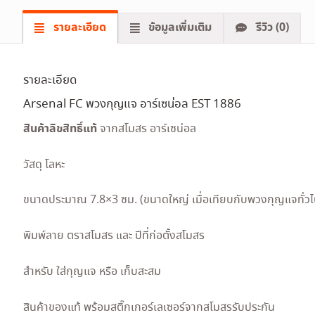
รายละเอียด
ข้อมูลเพิ่มเติม
รีวิว (0)
รายละเอียด
Arsenal FC พวงกุญแจ อาร์เซน่อล EST 1886
สินค้าลิขสิทธิ์แท้
จากสโมสร อาร์เซน่อล
วัสดุ โลหะ
ขนาดประมาณ 7.8×3 ซม. (ขนาดใหญ่ เมื่อเทียบกับพวงกุญแจทั่วไ
พิมพ์ลาย ตราสโมสร และ ปีที่ก่อตั้งสโมสร
สำหรับ ใส่กุญแจ หรือ เก็บสะสม
สินค้าของแท้ พร้อมสติ๊กเกอร์เลเซอร์จากสโมสรรับประกัน