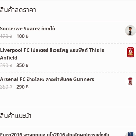
สินค้าลดราคา
Soccerwe Suarez ทักซิโด้
Original
100
฿
Current
120
฿
price
price
Liverpool FC โปสเตอร์ ลิเวอร์พลู แอนฟิลด์ This is
was:
is:
Anfield
120 ฿.
100 ฿.
Original
350
฿
Current
390
฿
price
price
Arsenal FC ป้ายโลหะ ลายผ้าพันคอ Gunners
was:
is:
Original
290
฿
Current
350
฿
390 ฿.
350 ฿.
price
price
was:
is:
350 ฿.
290 ฿.
สินค้าแนะนำ
Euro2016 พวงกุญแจ ยูโร2016 สัญลักษณ์การแข่งขัน