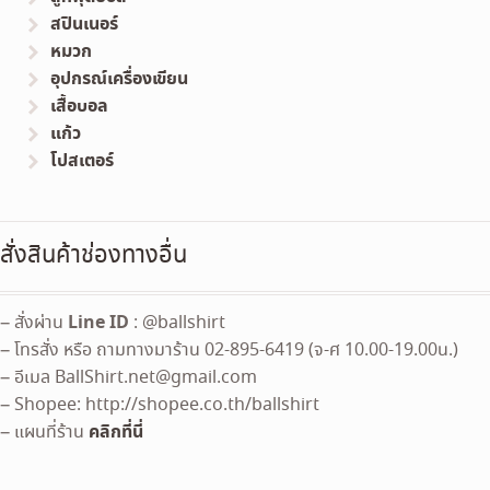
สปินเนอร์
หมวก
อุปกรณ์เครื่องเขียน
เสื้อบอล
แก้ว
โปสเตอร์
สั่งสินค้าช่องทางอื่น
Line ID
– สั่งผ่าน
: @ballshirt
– โทรสั่ง หรือ ถามทางมาร้าน 02-895-6419 (จ-ศ 10.00-19.00น.)
– อีเมล
BallShirt.net@gmail.com
– Shopee: http://shopee.co.th/ballshirt
คลิกที่นี่
– แผนที่ร้าน