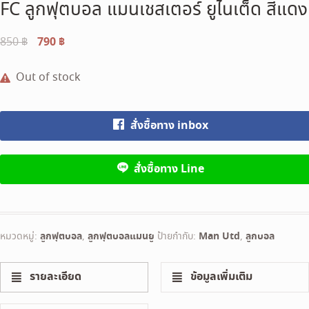
FC ลูกฟุตบอล แมนเชสเตอร์ ยูไนเต็ด สีแดง
Original
790
฿
Current
850
฿
price
price
was:
is:
Out of stock
850 ฿.
790 ฿.
สั่งซื้อทาง inbox
สั่งซื้อทาง Line
หมวดหมู่:
ลูกฟุตบอล
,
ลูกฟุตบอลแมนยู
ป้ายกำกับ:
Man Utd
,
ลูกบอล
รายละเอียด
ข้อมูลเพิ่มเติม