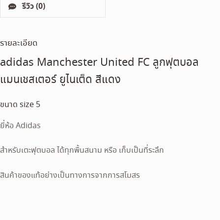
รีวิว (0)
รายละเอียด
adidas Manchester United FC ลูกฟุตบอล
แมนเชสเตอร์ ยูไนเต็ด สีแดง
ขนาด size 5
ยี่ห้อ Adidas
สำหรับเตะฟุตบอล ได้ทุกพื้นสนาม หรือ เก็บเป็นที่ระลึก
สินค้าของแท้อย่างเป็นทางการจากการสโมสร