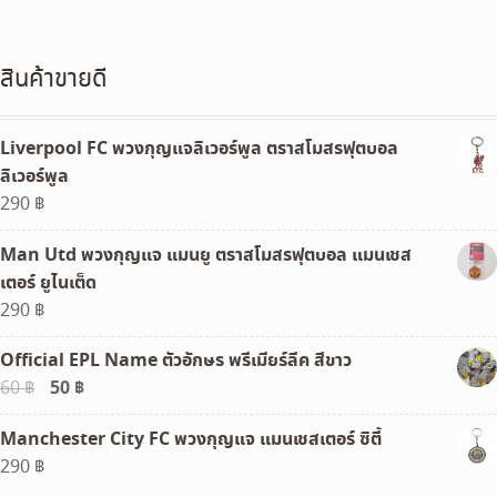
390 ฿.
350 ฿.
สินค้าขายดี
Liverpool FC พวงกุญแจลิเวอร์พูล ตราสโมสรฟุตบอล
ลิเวอร์พูล
290
฿
Man Utd พวงกุญแจ แมนยู ตราสโมสรฟุตบอล แมนเชส
เตอร์ ยูไนเต็ด
290
฿
Official EPL Name ตัวอักษร พรีเมียร์ลีค สีขาว
Original
50
฿
Current
60
฿
price
price
Manchester City FC พวงกุญแจ แมนเชสเตอร์ ซิตี้
was:
is:
290
฿
60 ฿.
50 ฿.