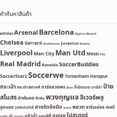
คำค้นหาสินค้า
Barcelona
Arsenal
adidas
Bayern Munich
Chelsea
Gerrard
Juventus
ibrahimovic
Kodoto
Liverpool
Man Utd
Man City
Messi
PSG
Real Madrid
SoccerBuddies
Ronaldo
Soccerwe
SoccerStarz
Tottenham Hotspur
ป้าย
กระเป๋า
การ์ดอวยพร
กระเป๋าสตางค์
ที่เปิดขวด
บาร์ซ่า
ตุ๊กตา
พวงกุญแจ
สโมสร
ลิเวอร์พลู
ผ้าพันคอ
ผ้าห่ม
สายรัดข้อมือ
หมวก
ลูกบอล
อาร์เซน่อล
เชลซี
วอลเปเปอร์
สเปอร์
โปสเตอร์
แมนยู
แก้วน้ำ
เป้
แมนซิตี้
เนคไท
เยอรมัน