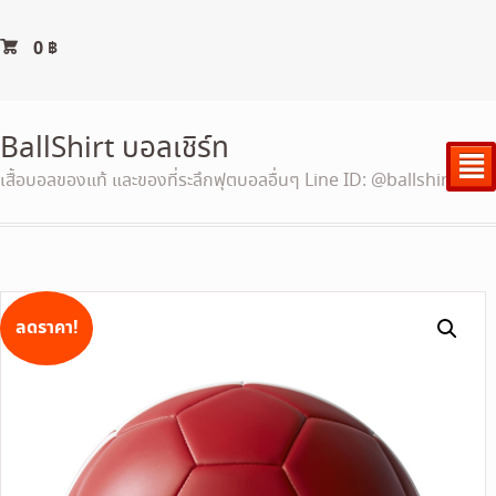
0
฿
BallShirt บอลเชิร์ท
²
เสื้อบอลของแท้ และของที่ระลึกฟุตบอลอื่นๆ Line ID: @ballshirt
ลดราคา!